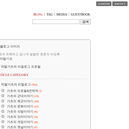
티스토리툴바
BLOG
TAG
MEDIA
GUESTBOOK
세게 유쾌하고 겁나게 발랄한 청춘의 비망록
악랄가츠
악랄가츠의 리얼로그 프로필
TICLE CATEGORY
악랄가츠의 리얼로그
(1813)
가츠의 프로필&연락처
(2)
가츠의 군대이야기
(170)
가츠의 육군이야기
(135)
가츠의 문화이야기
(217)
가츠의 식탐이야기
(56)
가츠의 모터이야기
(54)
가츠의 게임이야기
(59)
가츠의 옛날이야기
(87)