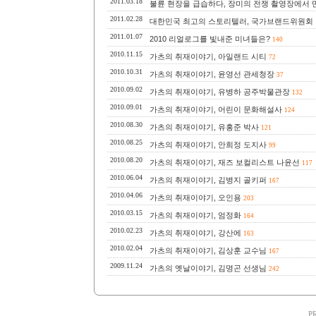
2011.03.18
불륜 현장을 급습하다, 장미의 전쟁 촬영장에서 
2011.02.28
대한민국 최고의 스토리텔러, 국가브랜드위원회
2011.01.07
2010 리얼로그를 빛내준 미녀들은?
140
2010.11.15
가츠의 취재이야기, 아일랜드 시티
72
2010.10.31
가츠의 취재이야기, 윤영선 관세청장
37
2010.09.02
가츠의 취재이야기, 유병하 공주박물관장
132
2010.09.01
가츠의 취재이야기, 어린이 문화해설사
124
2010.08.30
가츠의 취재이야기, 유홍준 박사
121
2010.08.25
가츠의 취재이야기, 안희정 도지사
99
2010.08.20
가츠의 취재이야기, 재즈 보컬리스트 나윤선
117
2010.06.04
가츠의 취재이야기, 김병지 골키퍼
167
2010.04.06
가츠의 취재이야기, 오인용
203
2010.03.15
가츠의 취재이야기, 엄정화
164
2010.02.23
가츠의 취재이야기, 강산에
163
2010.02.04
가츠의 취재이야기, 김상훈 교수님
167
2009.11.24
가츠의 옛날이야기, 김명곤 선생님
242
P