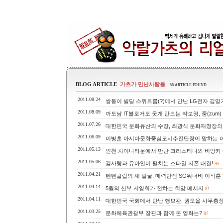
BLOG ARTICLE
가츠가 만난사람들
| 56 ARTICLE FOUND
2011.08.24
쌍둥이 빌딩 스위트룸(?)에서 만난 LG전자 김영
2011.08.09
까도남 IT블로거도 웃게 만드는 박보영, 줌(zum
2011.07.26
대한민국 문화유산의 수장, 최광식 문화재청장의
2011.06.09
이병훈 아시아문화중심도시추진단장이 말하는 
2011.05.13
인천 차이나타운에서 만난 크리스티나와 비앙카
2011.05.06
김사랑과 유아인이 펼치는 스타일 지존 대결!
95
2011.04.21
텐텐클럽의 새 얼굴, 매력만점 SG워너비 이석훈
2011.04.14
5월의 신부 서영희가 전하는 희망 메시지
81
2011.04.11
대한민국 국회에서 만난 행보관, 권오을 사무총
2011.03.25
문화체육관광부 장관과 함께 본 영화는?
87