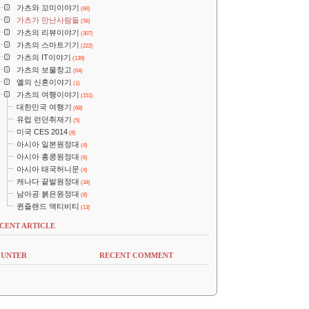
가츠와 꼬미이야기
(66)
가츠가 만난사람들
(56)
가츠의 리뷰이야기
(307)
가츠의 스마트기기
(222)
가츠의 IT이야기
(139)
가츠의 보물창고
(64)
옐의 신혼이야기
(1)
가츠의 여행이야기
(151)
대한민국 여행기
(68)
유럽 런던취재기
(5)
미국 CES 2014
(8)
아시아 일본원정대
(4)
아시아 홍콩원정대
(6)
아시아 태국허니문
(4)
캐나다 끝발원정대
(34)
남아공 붉은원정대
(8)
퀸즐랜드 액티비티
(13)
CENT ARTICLE
UNTER
RECENT COMMENT