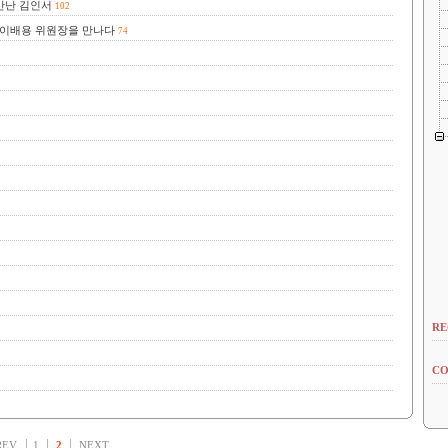
만난 김인서
102
 이배용 위원장을 만나다
74
RE
CO
REV
1
2
NEXT