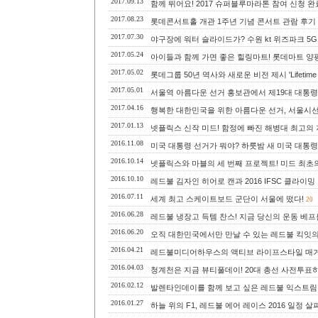
2017.09.13
함께 뛰어요! 2017 슈퍼블루마라톤 참여 신청 완
2017.08.23
롯데콘서트홀 개관 1주년 기념 콘서트 관람 후기 w
2017.07.30
야구장에 워터 슬라이드가? 수원 kt 위즈파크 5G
2017.05.24
아이들과 함께 가면 좋은 힐링마트! 롯데마트 양평
2017.05.02
롯데그룹 50년 역사와 새로운 비전 제시 'Lifetime Val
2017.05.01
서울역 아름다운 선거 홍보관에서 제19대 대통
2017.04.16
행복한 대한민국을 위한 아름다운 선거, 서울시
2017.01.13
넷플릭스 신작 미드! 함정에 빠진 해병대 최고의 저격
2016.11.08
미국 대통령 선거가 뭐야? 하룻밤 새 미국 대통령
2016.10.14
넷플릭스와 마블의 세 번째 프로젝트! 미드 최초의 흑인
2016.10.10
레드불 김자인 히어로 캔과 2016 IFSC 클라이
2016.07.11
세계 최고 스케이트보드 군단이 서울에 떴다!
20
2016.06.28
레드불 냉장고 득템 찬스! 지금 당신의 운동 베프
2016.06.20
오직 대한민국에서만 만날 수 있는 레드불 킥잇의
2016.04.21
레드불미디어하우스의 액티브 라이프스타일 매거진, 레드
2016.04.03
청계천은 지금 뷰티풀데이! 20대 총선 사전투표
2016.02.12
발렌타인데이를 함께 보고 싶은 레드불 익스트림
2016.01.27
하늘 위의 F1, 레드불 에어 레이스 2016 일정 살