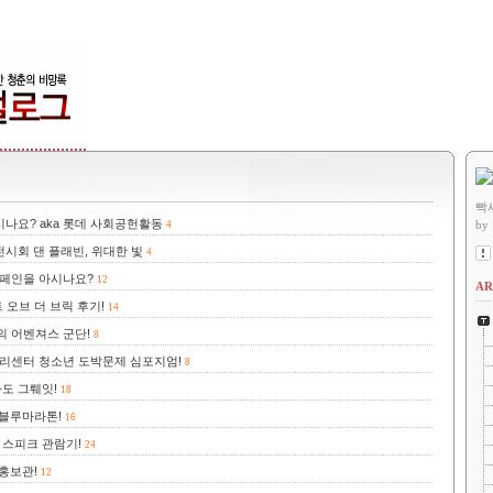
빡
나요? aka 롯데 사회공헌활동
by
4
시회 댄 플래빈, 위대한 빛
4
캠페인을 아시나요?
12
AR
트 오브 더 브릭 후기!
14
의 어벤져스 군단!
8
리센터 청소년 도박문제 심포지엄!
8
도 그뤠잇!
18
퍼블루마라톤!
16
 스피크 관람기!
24
홍보관!
12