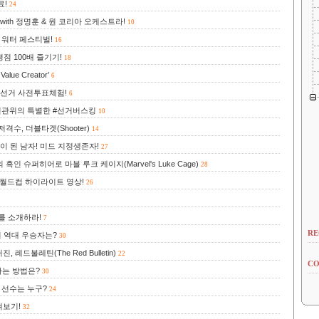
료!
24
ith 정명훈 & 원 코리아 오케스트라!
10
 워터 페스티벌!
16
점 100배 즐기기!
18
ue Creator’
6
령선거 사전투표체험!
6
선관위의 특별한 #선거버스킹
10
수, 더블타겟(Shooter)
14
이 된 남자! 미드 지정생존자!
27
 슈퍼히어로 마블 루크 케이지(Marvel's Luke Cage)
28
밍 월드컵 하이라이트 영상!
26
를 소개하라!
7
RE
 역대 우승자는?
30
불레틴(The Red Bulletin)
22
CO
하는 방법은?
30
 선수는 누구?
24
펴보기!
32