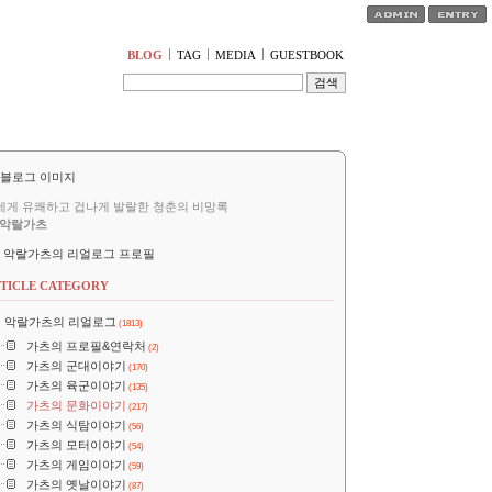
티스토리툴바
BLOG
TAG
MEDIA
GUESTBOOK
세게 유쾌하고 겁나게 발랄한 청춘의 비망록
악랄가츠
악랄가츠의 리얼로그 프로필
TICLE CATEGORY
악랄가츠의 리얼로그
(1813)
가츠의 프로필&연락처
(2)
가츠의 군대이야기
(170)
가츠의 육군이야기
(135)
가츠의 문화이야기
(217)
가츠의 식탐이야기
(56)
가츠의 모터이야기
(54)
가츠의 게임이야기
(59)
가츠의 옛날이야기
(87)