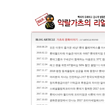
BLOG ARTICLE
가츠의 문화이야기
| 217 ARTICLE FOUND
2018.08.29
모든 이웃이 즐거운 세상! 롯데 플레저박스를 아시
2018.02.22
롯데월드타워 미술관 데이트 어때? 롯데뮤지엄 전
2017.12.23
롯데그룹과 구세군이 함께하는 마음온도 37℃ 
2017.12.04
레고 팬을 위한 KT멤버십 50% 할인 꿀팁! 디 아
2017.11.17
2018 평창 동계올림픽 성공을 위해 뭉쳤다! 롯데
2017.11.16
여러분의 자녀는 안전하십니까? 한국도박문제관
2017.11.10
정치후원금이란? 기탁금과 후원금의 차이만 알아
2017.10.24
스페셜올림픽코리아와 롯데가 함께한 2017 슈
2017.10.18
롯데시네마 월드타워 프리미엄관 샤롯데 아이 캔
2017.10.03
광화문광장에서 만나는 2017 코리아세일페스타 