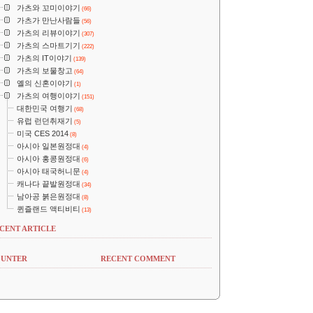
가츠와 꼬미이야기
(66)
가츠가 만난사람들
(56)
가츠의 리뷰이야기
(307)
가츠의 스마트기기
(222)
가츠의 IT이야기
(139)
가츠의 보물창고
(64)
옐의 신혼이야기
(1)
가츠의 여행이야기
(151)
대한민국 여행기
(68)
유럽 런던취재기
(5)
미국 CES 2014
(8)
아시아 일본원정대
(4)
아시아 홍콩원정대
(6)
아시아 태국허니문
(4)
캐나다 끝발원정대
(34)
남아공 붉은원정대
(8)
퀸즐랜드 액티비티
(13)
CENT ARTICLE
UNTER
RECENT COMMENT