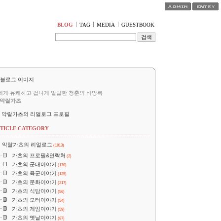
티스토리툴바
BLOG
TAG
MEDIA
GUESTBOOK
세게 유쾌하고 겁나게 발랄한 청춘의 비망록
악랄가츠
악랄가츠의 리얼로그 프로필
TICLE CATEGORY
악랄가츠의 리얼로그
(1813)
가츠의 프로필&연락처
(2)
가츠의 군대이야기
(170)
가츠의 육군이야기
(135)
가츠의 문화이야기
(217)
가츠의 식탐이야기
(56)
가츠의 모터이야기
(54)
가츠의 게임이야기
(59)
가츠의 옛날이야기
(87)