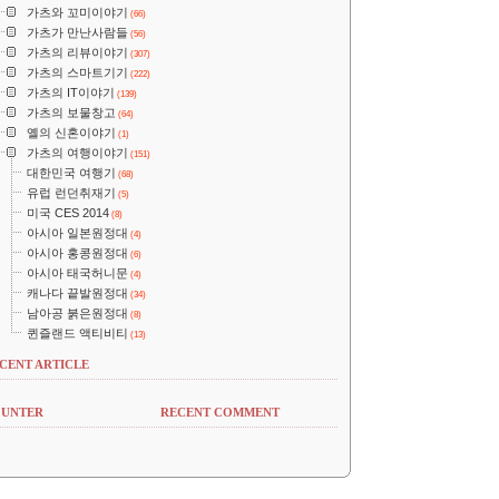
가츠와 꼬미이야기
(66)
가츠가 만난사람들
(56)
가츠의 리뷰이야기
(307)
가츠의 스마트기기
(222)
가츠의 IT이야기
(139)
가츠의 보물창고
(64)
옐의 신혼이야기
(1)
가츠의 여행이야기
(151)
대한민국 여행기
(68)
유럽 런던취재기
(5)
미국 CES 2014
(8)
아시아 일본원정대
(4)
아시아 홍콩원정대
(6)
아시아 태국허니문
(4)
캐나다 끝발원정대
(34)
남아공 붉은원정대
(8)
퀸즐랜드 액티비티
(13)
CENT ARTICLE
UNTER
RECENT COMMENT