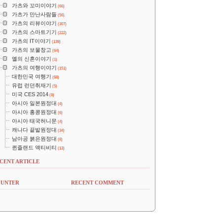
가츠와 꼬미이야기
(66)
가츠가 만난사람들
(56)
가츠의 리뷰이야기
(307)
가츠의 스마트기기
(222)
가츠의 IT이야기
(139)
가츠의 보물창고
(64)
옐의 신혼이야기
(1)
가츠의 여행이야기
(151)
대한민국 여행기
(68)
유럽 런던취재기
(5)
미국 CES 2014
(8)
아시아 일본원정대
(4)
아시아 홍콩원정대
(6)
아시아 태국허니문
(4)
캐나다 끝발원정대
(34)
남아공 붉은원정대
(8)
퀸즐랜드 액티비티
(13)
CENT ARTICLE
UNTER
RECENT COMMENT