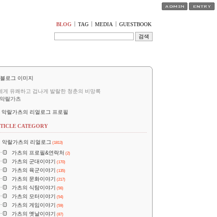
티스토리툴바
BLOG
TAG
MEDIA
GUESTBOOK
세게 유쾌하고 겁나게 발랄한 청춘의 비망록
악랄가츠
악랄가츠의 리얼로그 프로필
TICLE CATEGORY
악랄가츠의 리얼로그
(1813)
가츠의 프로필&연락처
(2)
가츠의 군대이야기
(170)
가츠의 육군이야기
(135)
가츠의 문화이야기
(217)
가츠의 식탐이야기
(56)
가츠의 모터이야기
(54)
가츠의 게임이야기
(59)
가츠의 옛날이야기
(87)