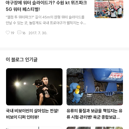
야구장에 워터 슬라이드가? 수원 kt 위즈파크
클래식 공연장과 견주어 손색이 없을 정도로 뛰어난 음향
과 무대 시설을 자랑한다. 그럼 지금부터 롯데콘서트홀 개
5G 워터 페스티벌!
글 내용
관 1주년을 맞아 열린 특별한 콘서트 관람을 통해 직접 경
"웰컴 투 워터파크?" 길이 45m의 원형 워터 슬라이드를
험한 롯데콘서트홀의 특별함을 소개하고자 한다. "롯데콘
만날 수 있는 곳, 놀랍게도 국내 프로야구가 펼쳐지는 수원
서트홀에 오신 것을 환영합니다!" 8월 18일, 19일 양일간
kt 위즈파크이다. 지난 2015년부터 kt 위즈만의 이색 여
진행된 롯데콘서트홀 개관 1주년 기념 콘서트는 지휘자 정
19
16
2017. 7. 30.
름 이벤트인 워터 페스티벌이 2017년을 맞아 더욱 시원하
명훈과 원 코리아 오케스트라의 ..
고 화끈해졌다. 그럼 지금부터 수원 kt 위즈파크에서 열린
2017 5G 워터 페스티벌의 첫날 풍경을 만나보자! "2017
5G 워터 페스티벌 직관은 KT 5G ZONE!" 금일은 kt과
NC의 경기가 열렸다. 참고로 kt 위즈는 워터 페스티벌이
이 블로그 인기글
열린 경기에서 무려 6승 2패에 달하는 높은 승률을 보여주
고 있어 어느 때보다 승리의 열망을 지니고 입장했다. 수원
kt 위즈파크는 다양한 타이틀의 좌석이 운영되고 있는데
나는 KT 5G ZONE을 찾았다. 좌석 이름에서부터 알 ..
국내 비보이씬의 살아있는 전설!
유류의 품질과 보급을 책임지는 유
비보이 디퍼 인터뷰!
류 시험·관리병! 육군 종합보급창
33유류지원대를 가다!