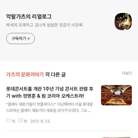
로그 정보
악랄가츠의 리얼로그
빡세게 유쾌하고 겁나게 발랄한 청춘의 비망록
구독하기
더보기
가츠의 문화이야기
의 다른 글
롯데콘서트홀 개관 1주년 기념 콘서트 관람 후
기 with 정명훈 & 원 코리아 오케스트라!
글 내용
"클래식 애호가들의 핫플레이스!" 지난해부터 서울 롯데월
드타워는 클래식 애호가의 새로운 성지가 되었다. 그도 그
럴 것이 예술의전당 이후로 28년 만에 서울에 생긴 클래식
15
10
2017. 8. 23.
전용홀, 롯데콘서트홀이 개관되었기 때문이다. 롯데월드몰
8~10층에 위치한 롯데콘서트홀은 1층 1,538석, 2층 49
8석으로 이루어진 대형 클래식 전용 공연장으로 세계적인