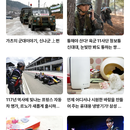
가츠의 군대이야기, 신나군 上편
통해야 산다! 육군 11사단 정보통
신대대, 눈빛만 봐도 통하는 쌍둥
이 가설병!
117년 역사에 빛나는 프랑스 자동
언제 어디서나 시원한 바람을 만들
차 명가, 르노가 새롭게 출시하는
어 주는 휴대용 냉방기기! 삼성 포
탈리스만!
터블쿨러 쿨프레소 활용기!