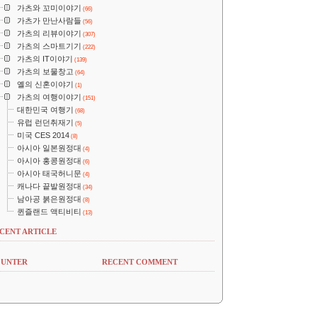
가츠와 꼬미이야기
(66)
가츠가 만난사람들
(56)
가츠의 리뷰이야기
(307)
가츠의 스마트기기
(222)
가츠의 IT이야기
(139)
가츠의 보물창고
(64)
옐의 신혼이야기
(1)
가츠의 여행이야기
(151)
대한민국 여행기
(68)
유럽 런던취재기
(5)
미국 CES 2014
(8)
아시아 일본원정대
(4)
아시아 홍콩원정대
(6)
아시아 태국허니문
(4)
캐나다 끝발원정대
(34)
남아공 붉은원정대
(8)
퀸즐랜드 액티비티
(13)
CENT ARTICLE
UNTER
RECENT COMMENT