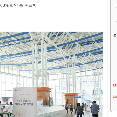
악필교정부터 작품까지, 도화몽정자체, 63% 할인 중 손글씨
RE
CO