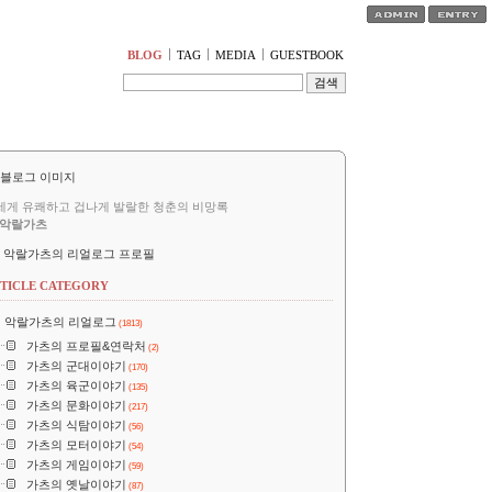
티스토리툴바
BLOG
TAG
MEDIA
GUESTBOOK
세게 유쾌하고 겁나게 발랄한 청춘의 비망록
악랄가츠
악랄가츠의 리얼로그 프로필
TICLE CATEGORY
악랄가츠의 리얼로그
(1813)
가츠의 프로필&연락처
(2)
가츠의 군대이야기
(170)
가츠의 육군이야기
(135)
가츠의 문화이야기
(217)
가츠의 식탐이야기
(56)
가츠의 모터이야기
(54)
가츠의 게임이야기
(59)
가츠의 옛날이야기
(87)