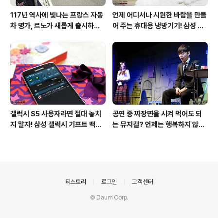
117년 역사에 빛나는 프랑스 자동
언제 어디서나 시원한 바람을 만들
차 명가, 르노가 새롭게 출시하는
어 주는 휴대용 냉방기기! 삼성 포
탈리스만!
터블쿨러 쿨프레소 활용기!
갤럭시 S5 사용자라면 절대 놓치
공연 중 짜장면을 시켜 먹어도 되
지 말자! 삼성 갤럭시 기프트 백배
는 뮤지컬? 언제는 행복하지 않은
즐기기!
순간이 있었나요!
의안내
티스토리
로그인
고객센터
© Daum Corp.