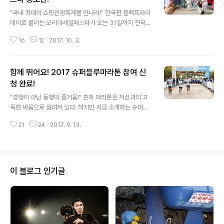
글 내용
"국내 최대의 쇼핑관광축제를 만나라!" 한국판 블랙프라이
데이로 불리는 코리아세일페스타가 오는 31일까지 전국에
서 진행된다. 축제라는 기본적인 의미뿐만 아니라 엔터테
16
12
2017. 10. 3.
인머트, 쇼핑, 관광, 즐길거리가 모두 어우러진 페스타는 말
그대로 쇼핑관광축제라는 의미를 담고 있다. 실제로 2회째
를 맞아 쇼핑과 같은 할인 행사와 보고, 먹고, 즐길 수 있는
함께 뛰어요! 2017 슈퍼블루마라톤 참여 신
문화행사까지 대폭 추가되어 더욱 풍성해졌다. 그럼 지금
부터 광화문에 위치한 2017 코리아세일페스타 홍보관을
청 완료!
글 내용
만나 보자! "2017 코리아세일페스타의 모든 것!" 광화문
"경쟁이 아닌 동행의 즐거움!" 흔히 마라톤은 자신과의 고
세종대왕 동상 앞에 위치한 2017 코리아세일페스타 홍보
독한 싸움으로 알려져 있다. 하지만 지금 소개하는 슈퍼블
관은 주말을 맞아 국내외 관광객들로 가득하다. 오전 10시
루 마라톤은 기록 경쟁이라는 목표가 아닌 더불어 살아가
부터 오후 9시까지 운영되는 홍보관은 오는 7일 토요일까
21
24
2017. 9. 13.
는 세상 속에서 장애인과 비장애인이 함께 달리며 그릇된
지 광화문광장을 찾은 관람객을 맞..
인색 개선 및 편견의 벽을 낮추자는 취지에서 출발된 대회
이다. 스페셜올림픽코리아와 롯데그룹이 힘을 모아 2015
년부터 매년 진행되고 있는 슈퍼블루 캠페인의 연장선이기
도 하다. "장애가 장벽이 되지 않는 세상!" 슈퍼블루 캠페인
이 블로그 인기글
은 장애에 대한 우리의 인식을 다시 돌아보고 장애인이 사
회의 일원으로 당당하게 자리 잡을 수 있도록 배려하고 나
아가 장애인과 비장애인이 더불어 사는 사회를 만들기 위
한 캠페인이다. 또한 슈퍼블루 캠페인의 상징이기도 한 밝
고 희망적인 파란색 운동화 끈을 묶고 달리며 ..