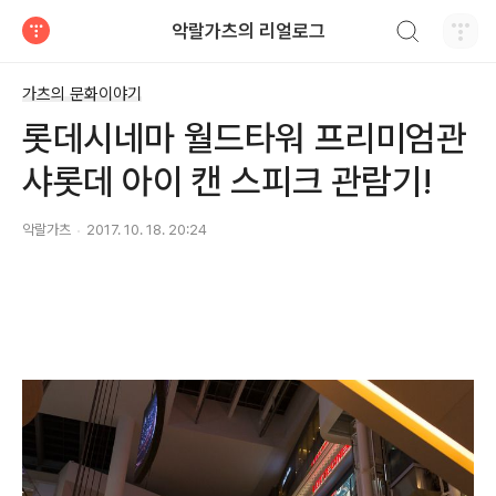
검색하기
악랄가츠의 리얼로그
티스토리
가츠의 문화이야기
롯데시네마 월드타워 프리미엄관
샤롯데 아이 캔 스피크 관람기!
악랄가츠
2017. 10. 18. 20:24