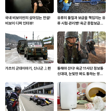
국내 비보이씬의 살아있는 전설!
유류의 품질과 보급을 책임지는 유
비보이 디퍼 인터뷰!
류 시험·관리병! 육군 종합보급창
33유류지원대를 가다!
가츠의 군대이야기, 신나군 上편
통해야 산다! 육군 11사단 정보통
신대대, 눈빛만 봐도 통하는 쌍둥
이 가설병!