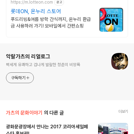
https://m.lotteon.com
광고
롯데ON, 온누리 스토어
푸드리빙&여름 방학 간식까지, 온누리 환급
금 사용하러 가기! 모바일에서 간편쇼핑
로그 정보
악랄가츠의 리얼로그
빡세게 유쾌하고 겁나게 발랄한 청춘의 비망록
구독하기
더보기
가츠의 문화이야기
의 다른 글
광화문광장에서 만나는 2017 코리아세일페
스타 홍보관!