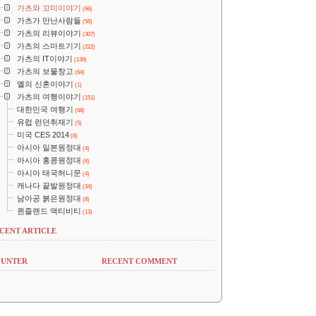
가츠와 꼬미이야기
(66)
가츠가 만난사람들
(56)
가츠의 리뷰이야기
(307)
가츠의 스마트기기
(222)
가츠의 IT이야기
(139)
가츠의 보물창고
(64)
옐의 신혼이야기
(1)
가츠의 여행이야기
(151)
대한민국 여행기
(68)
유럽 런던취재기
(5)
미국 CES 2014
(8)
아시아 일본원정대
(4)
아시아 홍콩원정대
(6)
아시아 태국허니문
(4)
캐나다 끝발원정대
(34)
남아공 붉은원정대
(8)
퀸즐랜드 액티비티
(13)
CENT ARTICLE
UNTER
RECENT COMMENT