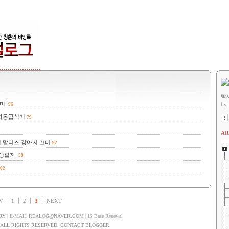
빡
미!
by
96
 자동급식기
79
AR
 말티즈 강아지 꼬미
92
상팔자!
58
02
V
1
2
3
NEXT
RY
| E-MAIL
REALOG@NAVER.COM
| IS Base Renewal
LL RIGHTS RESERVED. CONTACT BLOGGER.