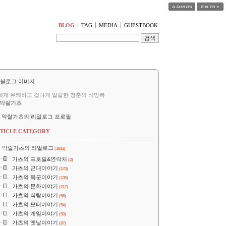
티스토리툴바
BLOG
TAG
MEDIA
GUESTBOOK
세게 유쾌하고 겁나게 발랄한 청춘의 비망록
악랄가츠
악랄가츠의 리얼로그 프로필
TICLE CATEGORY
악랄가츠의 리얼로그
(1813)
가츠의 프로필&연락처
(2)
가츠의 군대이야기
(170)
가츠의 육군이야기
(135)
가츠의 문화이야기
(217)
가츠의 식탐이야기
(56)
가츠의 모터이야기
(54)
가츠의 게임이야기
(59)
가츠의 옛날이야기
(87)