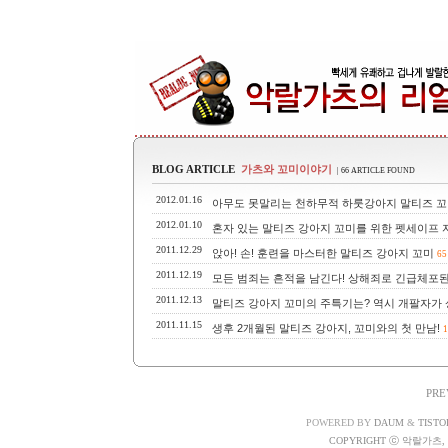
BLOG ARTICLE
가츠와 꼬미이야기
| 66 ARTICLE FOUND
2012.01.16
아무도 못말리는 천하무적 하룻강아지 말티즈 꼬
2012.01.10
혼자 있는 말티즈 강아지 꼬미를 위한 펫세이프
2011.12.29
앉아! 손! 훈련을 마스터한 말티즈 강아지 꼬미
65
2011.12.19
모든 범죄는 흔적을 남긴다! 상해죄로 긴급체포된
2011.12.13
말티즈 강아지 꼬미의 주특기는? 역시 개팔자가 
2011.11.15
생후 2개월된 말티즈 강아지, 꼬미와의 첫 만남!
1
PRE
POWERED BY
DAUM
&
TISTO
COPYRIGHT ⓒ 악랄가츠, A