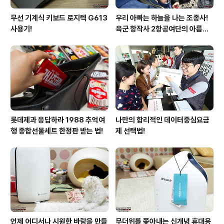
무선 기계식 키보드 로지텍 G613
우리 아빠는 하늘을 나는 조종사!
사용기!
육군 항작사 2항공여단의 아름다
운 비행!
롯데제과 응답하라 1988 추억여
나만의 합리적인 데이터중심요금
행 종합선물세트 한정판 받는 법!
제 선택법!
언제 어디서나 시원한 바람을 만들
무더위를 쫓아내는 신개념 휴대용