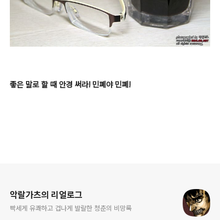
좋은 말로 할 때 안경 써라! 민폐야 민폐!
로그 정보
악랄가츠의 리얼로그
빡세게 유쾌하고 겁나게 발랄한 청춘의 비망록