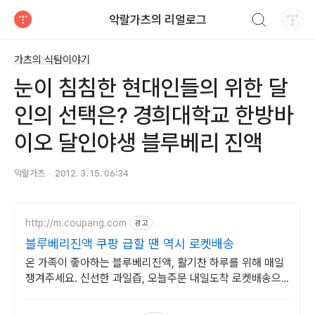
검색하기
악랄가츠의 리얼로그
티스토리
가츠의 식탐이야기
눈이 침침한 현대인들의 위한 달
인의 선택은? 경희대학교 한방바
이오 달인야생 블루베리 진액
악랄가츠
2012. 3. 15. 06:34
http://m.coupang.com
광고
블루베리진액 쿠팡 급할 땐 역시 로켓배송
온 가족이 좋아하는 블루베리진액, 활기찬 하루를 위해 매일
챙겨주세요. 신선한 과일즙, 오늘주문 내일도착 로켓배송으
로 빠르게 받아보세요.