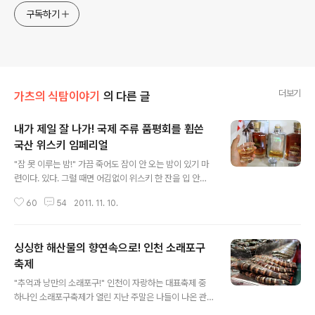
구독하기
더보기
가츠의 식탐이야기
의 다른 글
내가 제일 잘 나가! 국제 주류 품평회를 휩쓴
국산 위스키 임페리얼
글 내용
"잠 못 이루는 밤!" 가끔 죽어도 잠이 안 오는 밤이 있기 마
련이다. 있다. 그럴 때면 어김없이 위스키 한 잔을 입 안에
털어 넣고 애써 잠을 청하곤 한다. 목구멍을 타고 내려간 뜨
60
54
2011. 11. 10.
거운 액체의 기운이 온 몸에 퍼지는 순간 언제 그랬냐는 듯
이 깊은 잠에 빠져든다. "세계 주류 시장을 평정한 대한민
국!" 최근 발표에 따르면 한국인의 위스키, 소주 등 증류주
싱싱한 해산물의 향연속으로! 인천 소래포구
의 1인당 소비가 세계 최고인 것으로 나타났다. 그만큼 우
리나라의 주류시장은 매우 활발하고 치열하다는 것을 의미
축제
글 내용
한다. 한 가지 재미있는 사실은 맥주 등 알코올 도수가 낮은
"추억과 낭만의 소래포구!" 인천이 자랑하는 대표축제 중
술을 포함하면 13위로 대폭 하락된다는 점이다. 이는 아직
하나인 소래포구축제가 열린 지난 주말은 나들이 나온 관
까지도 우리나라 사람들은 고도수의 위스키를 선호하는 것
광객들로 초만원을 이루었다. 올해로 11회째를 맞이한 인