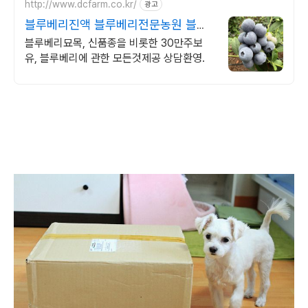
http://www.dcfarm.co.kr/
광고
블루베리진액 블루베리전문농원 블루
베리묘목 농자재 영양제
블루베리묘목, 신품종을 비롯한 30만주보
유, 블루베리에 관한 모든것제공 상담환영.