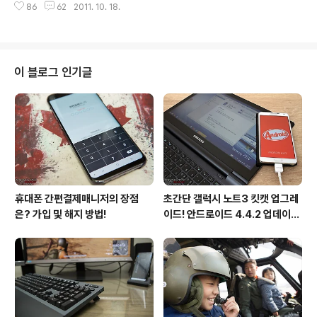
으로 해석할 수 있다. 물론 누구와 함께 마시냐에 따라 선호
86
62
2011. 10. 18.
천소래포구축제는 2년 연속 문화체육관광부 유망축제로
하는 주류가 천..
선정되어 이제는 수도권 뿐만 아니라 전국적인 인기를 끌
고 있는 축제로 발돋움하였다. "집나간 며느리도 돌아오게
한다는 가을전어!" 어시장 골목으로 들어서자 노릇노릇 익
고 있는 전어구이가 나의 후각을 자극하였다. 마음같아서
이 블로그 인기글
는 당장이라도 자리를 꿰차고 앉아 제철인 가을전어를 맛
보고 싶었으나 아직 메뉴를 정하기에는 이른 감이 있었기
에 꾹 참고 소래포구를 좀 더 둘러보기로 하였다. "삼촌! 오
늘 물 좋은 거 많아!" 어시장으로 들어서자마자 바다내음
가득한 해산물이 나를 반겨 주었다. 특히 가족단위..
휴대폰 간편결제매니저의 장점
초간단 갤럭시 노트3 킷캣 업그레
은? 가입 및 해지 방법!
이드! 안드로이드 4.4.2 업데이트
후기!