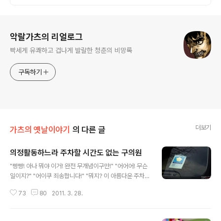
이지 전문' 회사를 찾아주세요.
로그 정보
악랄가츠의 리얼로그
빡세게 유쾌하고 겁나게 발랄한 청춘의 비망록
구독하기
더보기
가츠의 옛날이야기
의 다른 글
의정활동하느라 주차할 시간도 없는 구의원
글 내용
"빵빵! 아나 뭐야 이거! 완전 무개념이구만!" "어어어! 무슨
일이지?" "어이쿠 죄송합니다!" "뭐지? 이 아름다운 주차
는?" 집으로 돌아가는 마을버스 안은 여느 때처럼 평화롭
73
80
2011. 3. 28.
기 그지없다. 내리기 위해 자리에서 일어날려는 찰나, 버스
가 크게 휘청하더니 폭풍 클락션이 천지를 뒤흔들었다. 무
슨 일인가 싶어 창 밖을 내다보니 고급스런 검은 승용차 한