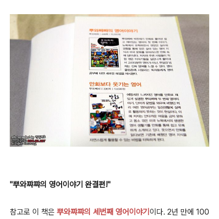
"뿌와쨔쨔의 영어이야기 완결편!"
참고로 이 책은
뿌와쨔쨔의 세번째 영어이야기
이다. 2년 만에 100