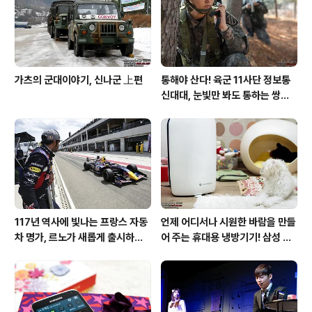
가츠의 군대이야기, 신나군 上편
통해야 산다! 육군 11사단 정보통
신대대, 눈빛만 봐도 통하는 쌍둥
이 가설병!
117년 역사에 빛나는 프랑스 자동
언제 어디서나 시원한 바람을 만들
차 명가, 르노가 새롭게 출시하는
어 주는 휴대용 냉방기기! 삼성 포
탈리스만!
터블쿨러 쿨프레소 활용기!