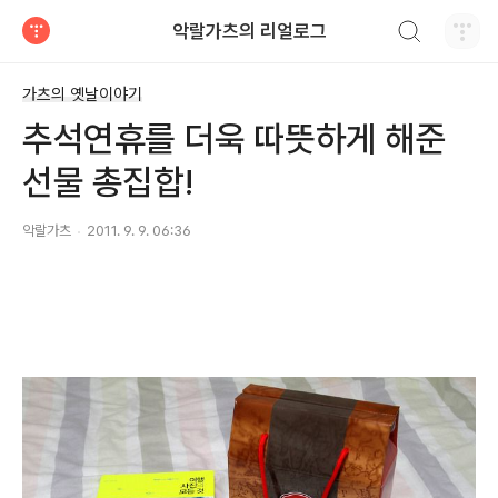
검색하기
악랄가츠의 리얼로그
티스토리
가츠의 옛날이야기
추석연휴를 더욱 따뜻하게 해준
선물 총집합!
악랄가츠
2011. 9. 9. 06:36