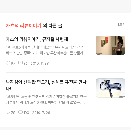
더보기
가츠의 리뷰이야기
의 다른 글
가츠의 리뷰이야기, 뮤지컬 서편제
글 내용
"옐! 종로5가에서 만나!" "왜요?" "뮤지컬 보러!" "깍! 진
짜?" 지난밤 종로5가에 위치한 두산아트센터를 방문하였
다. 얼마전 위드블로그에서 뮤지컬 서편제 초대권을 선물
97
96
2010. 9. 29.
받았는데 그동안 바빠서 차일피일 미루다가 비로소 보러
가기로 한 것이다. "빛나는 초대장!" 저녁 8시 공연이다보
니 다소 시간이 여유로웠다. 1층에 위치한 커피숍에서 서편
박지성이 선택한 면도기, 질레트 퓨전을 만나
제에 관한 이야기를 나누었다. 사실 서편제하면 뭐니뭐니
해도 김명곤 선생님께서 출연하신 영화가 제일 먼저 떠오
다!
글 내용
른다. 물론 영화도 이청준의 소설 서편제가 영상으로 재탄
"오랫만에 보는 핑크빛 택배 상자!" 며칠전 블로거의 친구,
생된 것이다. 영화 서편제는 지금까지도 대한민국 영화사
레뷰에서 택배가 도착하였다. 마땅히 받을 게 없었는데 갑
에 길이 남는 뛰어난 작품이라 평가 받고 있다. "판소리를
작스런 택배에 호기심이 발동하였다. 조심스레 개봉해보니
재조명시킨 작품!" 지금은 크게 사랑받지 못하는 우리의 소
78
100
2010. 7. 28.
박지성 선수가 한창 광고하는 있는 질레트 퓨전 면도기였
리, 판소리를 대중들에게 확실하게 어..
다. "깔끔하게 하고 다니라고 보내주셨군!" 지난 번에는 샴
푸를 보내주시더니 이번에는 질레트 퓨전 면도기였다. 마