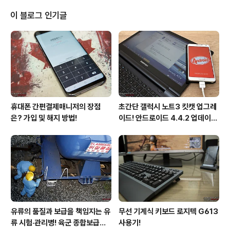
치 위생점호를 준비하는 기분이랄까? 평소 열심히 안 씻는
것이 분명히 레뷰에 소문난 게 틀림없었다. 그러지 않고서
이 블로그 인기글
야 굳이 위생용품만 보내주실리가 없지 말입니다. "금일 점
호는 면도 상태를 확인하겠다! 전 병력 철저하게 면도할 수
있도록!" 문득 군대있을 때가 떠올랐다. 당직사관에 따라
정확히는 당직사관의 기분에 따라 그날밤 운명이 좌지우지
되었다. 위생점호라도 있는 날에는 ..
휴대폰 간편결제매니저의 장점
초간단 갤럭시 노트3 킷캣 업그레
은? 가입 및 해지 방법!
이드! 안드로이드 4.4.2 업데이트
후기!
유류의 품질과 보급을 책임지는 유
무선 기계식 키보드 로지텍 G613
류 시험·관리병! 육군 종합보급창
사용기!