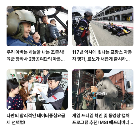
33유류지원대를 가다!
우리 아빠는 하늘을 나는 조종사!
117년 역사에 빛나는 프랑스 자동
육군 항작사 2항공여단의 아름다
차 명가, 르노가 새롭게 출시하는
운 비행!
탈리스만!
나만의 합리적인 데이터중심요금
게임 프레임 확인 및 동영상 캡처
제 선택법!
프로그램 추천! MSI 애프터버너
(AfterBurner) 간단 사용법!