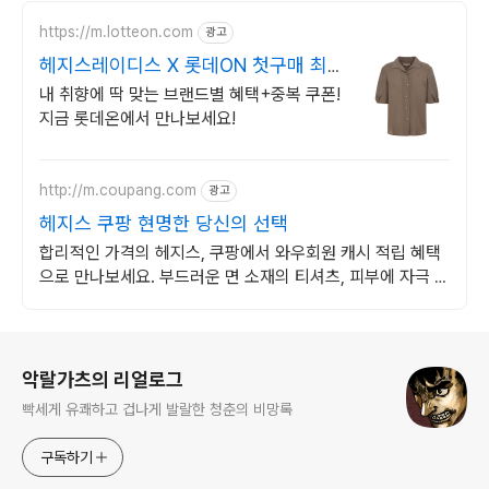
https://m.lotteon.com
광고
헤지스레이디스 X 롯데ON 첫구매 최
대 5천원 혜택!
내 취향에 딱 맞는 브랜드별 혜택+중복 쿠폰!
지금 롯데온에서 만나보세요!
http://m.coupang.com
광고
헤지스 쿠팡 현명한 당신의 선택
합리적인 가격의 헤지스, 쿠팡에서 와우회원 캐시 적립 혜택
으로 만나보세요. 부드러운 면 소재의 티셔츠, 피부에 자극 없
이 편안함을 선사합니다.
로그 정보
악랄가츠의 리얼로그
빡세게 유쾌하고 겁나게 발랄한 청춘의 비망록
구독하기