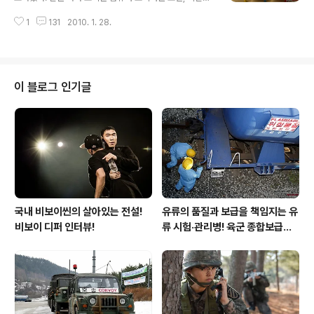
글을 연재하셨다. 블로그를 운영하며 수익을 극대화 시키
츠의 블로그가 이미지가 나를 바라보며 웃고 있는 듯한 착
는 분야에 선두주자이시다. 사실, 개인이 블로그를 통하여
1
131
2010. 1. 28.
각이 들 지경이었다. 그리고 지난 밤, 무사히 집으로 돌아왔
노골적으로 수익을 내기위해 활동한다면, 보는 이들로 하
다. 역시 따뜻한 집이 최고다. "닥치고 컴퓨터 앞으로!" 그
여금 눈살을 찌푸리게 만들..
러나 지친 몸은 나로 하여금 침대로 안내하였고, 그렇게 장
장 12시간여의 풀취침을 선사하였다. 오늘은 지난 주말에
선물받은 오잘공 十二支볼부터 자랑해야겠다. 사실, 아직
이 블로그 인기글
사진작업을 손도 대지 못하고 있는데, 다행히 오잘공은 떠
나기 전에 미리 찍어 놓았기에 천만다행이다. 일전에 오잘
공과 함께하는 골프이야기에서 이벤트가 있었다. 새해맞이
이벤트로 골프공을 선물로 준다고 하여 냉큼 신청하였다.
골프는 언제나 필드를 꿈꾸는 나..
국내 비보이씬의 살아있는 전설!
유류의 품질과 보급을 책임지는 유
비보이 디퍼 인터뷰!
류 시험·관리병! 육군 종합보급창
33유류지원대를 가다!