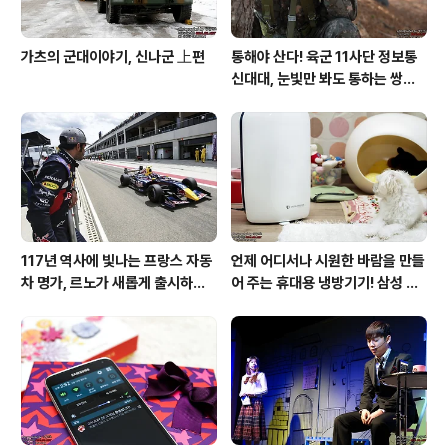
가츠의 군대이야기, 신나군 上편
통해야 산다! 육군 11사단 정보통
신대대, 눈빛만 봐도 통하는 쌍둥
이 가설병!
117년 역사에 빛나는 프랑스 자동
언제 어디서나 시원한 바람을 만들
차 명가, 르노가 새롭게 출시하는
어 주는 휴대용 냉방기기! 삼성 포
탈리스만!
터블쿨러 쿨프레소 활용기!