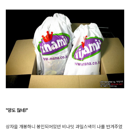
"양도 많네!"
상자을 개봉하니 봉인되어있던 비나밋 과일스낵이 나를 반겨주었