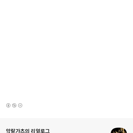
(새창열림)
로그 정보
악랄가츠의 리얼로그