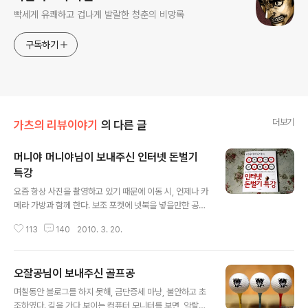
빡세게 유쾌하고 겁나게 발랄한 청춘의 비망록
구독하기
더보기
가츠의 리뷰이야기
의 다른 글
머니야 머니야님이 보내주신 인터넷 돈벌기
특강
글 내용
요즘 항상 사진을 촬영하고 있기 때문에 이동 시, 언제나 카
메라 가방과 함께 한다. 보조 포켓에 넷북을 넣을만한 공간
이 있는데, 넷북까지 넣고 다니면 어깨가 부서질 지도 모르
113
140
2010. 3. 20.
겠다. 게다가 한국은 IT강국이다. 언제 어디서나 손 쉽게 인
터넷을 접할 수 있다. 고로 넷북까지 챙겨서 다닐 필요가 없
다. 물론, 넷북도 없지만 말이다. 뭥미? "내가 무슨 종군기
오잘공님이 보내주신 골프공
자도 아니잖아!" "드디어 다 읽었어!" 지난달, 이웃블로거이
글 내용
신 머니야 머니야님께서 저서를 출간하셨다. 평소 머니야
며칠동안 블로그를 하지 못해, 금단증세 마냥, 불안하고 초
님은 자신의 블로그에 인터넷을 활용한 수익창출에 관한
조하였다. 길을 가다 보이는 컴퓨터 모니터를 보면, 악랄가