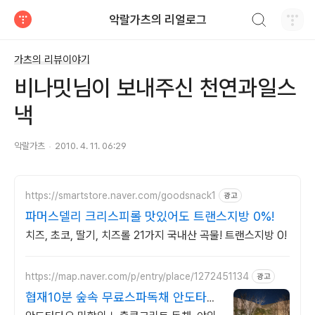
검색하기
악랄가츠의 리얼로그
티스토리
가츠의 리뷰이야기
비나밋님이 보내주신 천연과일스
낵
악랄가츠
2010. 4. 11. 06:29
https://smartstore.naver.com/goodsnack1
광고
파머스델리 크리스피롤 맛있어도 트랜스지방 0%!
치즈, 초코, 딸기, 치즈롤 21가지 국내산 곡물! 트랜스지방 0!
https://map.naver.com/p/entry/place/1272451134
광고
협재10분 숲속 무료스파독채 안도타다
오 미학이 깃든 건축