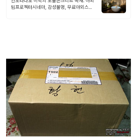
안도타다오 미학의 노출콘크리트 독채. 야외
빔프로젝터시네마, 감성불멍, 무료야외스파
퀸침대2개 여유로운 숙면. 프리미엄 오베스
어메니티, 캡슐커피완비. 먼지없는 청결