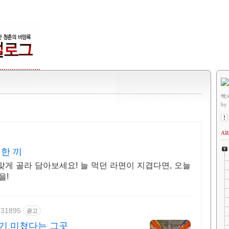
빡
by
AR
한 끼
맞게 골라 담아보세요! 늘 먹던 라면이 지겹다면, 오늘
을!
9531895
광고
기 미쳤다는 그곳