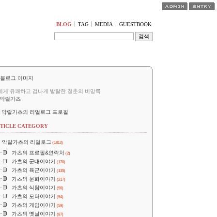
티스토리툴바
BLOG
TAG
MEDIA
GUESTBOOK
세게 유쾌하고 겁나게 발랄한 청춘의 비망록
악랄가츠
악랄가츠의 리얼로그 프로필
TICLE CATEGORY
악랄가츠의 리얼로그
(1813)
가츠의 프로필&연락처
(2)
가츠의 군대이야기
(170)
가츠의 육군이야기
(135)
가츠의 문화이야기
(217)
가츠의 식탐이야기
(56)
가츠의 모터이야기
(54)
가츠의 게임이야기
(59)
가츠의 옛날이야기
(87)