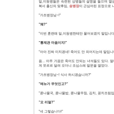
일,이등병들은 숙련된 상병들의 설명을 들으며 열심
복서 출신의 맞후임,
송병장
이 근심어린 표정으로 
"가츠병장님~!"
"왜?"
"이번 훈련때 일,이등병한테만 물어보겠지 말입니다
"통제관 마음이지!"
"아아 진짜 미치겠네! 죽어도 안 외어지는데 말입니다
음... 아주 가끔은 죽어도 안되는 녀석들도 있다. 
게 쪼르르 달려 오더니 조심스레 말문을 열었다.
"가츠병장님~! 식사 하시겠습니까?"
"메뉴가 무엇인고?"
"콩나물국, 콩나물밥, 콩나물무침, 김치, 꽁치조림입
"오 리얼?"
"네 그렇습니다!"