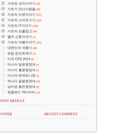
가츠와 꼬미이야기
(66)
가츠가 만난사람들
(56)
가츠의 리뷰이야기
(307)
가츠의 스마트기기
(222)
가츠의 IT이야기
(139)
가츠의 보물창고
(64)
옐의 신혼이야기
(1)
가츠의 여행이야기
(151)
대한민국 여행기
(68)
유럽 런던취재기
(5)
미국 CES 2014
(8)
아시아 일본원정대
(4)
아시아 홍콩원정대
(6)
아시아 태국허니문
(4)
캐나다 끝발원정대
(34)
남아공 붉은원정대
(8)
퀸즐랜드 액티비티
(13)
CENT ARTICLE
UNTER
RECENT COMMENT