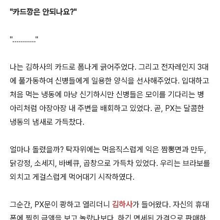
"카드깡은 안되나요?"
"............"
나는 김하사의 카드로 폼나게 긁어주었다. 그리고 전자레인지 3대
에 풀가동하여 신병들에게 일용한 양식을 선사해주었다. 입대하고
처음 먹는 냉동에 마냥 신기하시만 신병들은 모이를 기다리는 병
아리처럼 아장아장 내 주변을 배회하고 있었다. 곧, PX는 달콤한
냉동의 냄새로 가득찼다.
얼마나 돌렸을까? 탁자위에는 먹음직스럽게 익은 짬뽕면과 만두,
닭강정, 소세지, 바베큐, 곱창으로 가득차 있었다. 우리는 브라보를
외치고 게걸스럽게 먹어대기 시작하였다.
그순간, PX문이 쾅하고 열리더니
김하사
가 들어왔다. 자신의 휴대
폰에 찍힌 금액을 보고 놀랐나보다. 하긴 면세된 가격으로 판매하