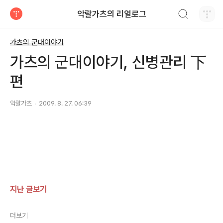
검색하기
악랄가츠의 리얼로그
티스토리
가츠의 군대이야기
가츠의 군대이야기, 신병관리 下
편
악랄가츠
2009. 8. 27. 06:39
지난 글보기
더보기