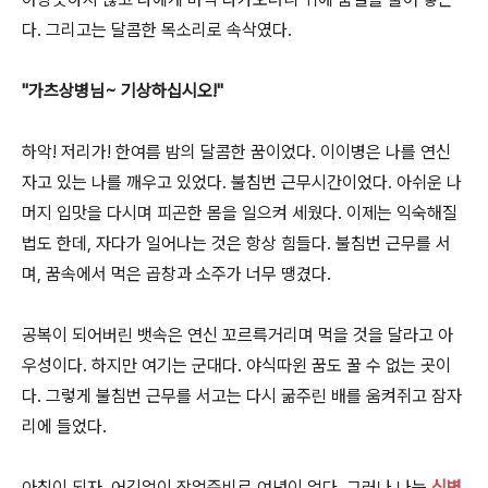
다. 그리고는 달콤한 목소리로 속삭였다.
"가츠상병님~ 기상하십시오!"
하악! 저리가! 한여름 밤의 달콤한 꿈이었다. 이이병은 나를 연신
자고 있는 나를 깨우고 있었다. 불침번 근무시간이었다. 아쉬운 나
머지 입맛을 다시며 피곤한 몸을 일으켜 세웠다. 이제는 익숙해질
법도 한데, 자다가 일어나는 것은 항상 힘들다. 불침번 근무를 서
며, 꿈속에서 먹은 곱창과 소주가 너무 땡겼다.
공복이 되어버린 뱃속은 연신 꼬르륵거리며 먹을 것을 달라고 아
우성이다. 하지만 여기는 군대다. 야식따윈 꿈도 꿀 수 없는 곳이
다. 그렇게 불침번 근무를 서고는 다시 굶주린 배를 움켜쥐고 잠자
리에 들었다.
아침이 되자, 어김없이 작업준비로 여념이 없다. 그러나 나는
신병