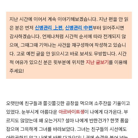
지난 시간에 이어서 계속 이야기해보겠습니다. 지난 편을 안 읽
은 분은 먼저
신병관리 上편
,
신병관리 中편
부터 읽어주시면
감사하겠습니다.
언제나처럼 시간적 순서에 따라 전개되지 않
으며, 그때그때 기억나는 사건을 재구성하여 작성하고 있습니
다. 고로 예전 글을 안 읽으시고 바로 보셔도 무방합니다. 시간
적 여유가 있으신 분은 윗부분에 위치한
지난 글보기
를 이용해
주세요!
오랫만에 친구들과 쫄깃쫄깃한 곱창을 먹으며 소주잔을 기울이고
있었다. 눈부시게 아름다운
아르바이트생
이 나에게 다가온다. 부
르지도 않았는데 왜 오는거지? 설마 나에게 반한건가? 한껏 폼을
잡으며 그윽하게 그녀를 바라보았다. 그녀는 친구들의 시선에도
아랑곳하지 않고 나에게 바짝 다가오더니 귀에 숨결을 불어 넣는