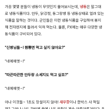
가끔 몇몇 분들이 냉동이 무엇인지 물어보시는데,
냉동
은 말그대
로 냉동식품이다. 만두, 닭강정, 동그랑땡 등 냉동상태로 얼려 있는
식품을 말하는 것이다. 군인들은 이런 냉동식품을 구입하여 봉지
채 전자렌지에 돌려서 익혀 먹는다. 물론, PX에는 매우 다양한 냉
동식품이 구비되어 있다.
"신병님들~! 짬뽕면 먹고 싶지 않아요?"
"네에에엣~!"
"따끈따끈한 만두랑 소세지도 먹고 싶죠?"
"네에에엣~!"
아나 이것들~ 1초도 망설이지 않아!
새우깡
이나 한박스 사 먹일
까? 그러나 나도 간밤에 꿈에 나온 곱창이 계속 아른아른거린다.
P