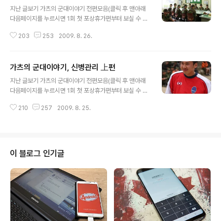
글 내용
지난 글보기 가츠의 군대이야기 전편모음(클릭 후 맨아래
다음페이지를 누르시면 1회 첫 포상휴가편부터 보실 수 있
습니다) 가츠의 옛날이야기 전편모음 지난 시간에 이어서
203
253
2009. 8. 26.
계속 이야기해보겠습니다. 지난 편을 안 읽은 분은 먼저 신
병관리 上편부터 읽어주시면 감사하겠습니다. 언제나처럼
시간적 순서에 따라 전개되지 않으며, 그때그때 기억나는
가츠의 군대이야기, 신병관리 上편
사건을 재구성하여 작성하고 있습니다. 고로 예전 글을 안
글 내용
읽으시고 바로 보셔도 무방합니다. 시간적 여유가 있으신
지난 글보기 가츠의 군대이야기 전편모음(클릭 후 맨아래
분은 윗부분에 위치한 지난 글보기를 이용해주세요! 어느
다음페이지를 누르시면 1회 첫 포상휴가편부터 보실 수 있
덧 점심시간이 되었다. 나에게 신병을 맡긴 김하사는 어디
습니다) 가츠의 옛날이야기 전편모음 오늘은 상병때 있었
에 있는지 코빼기도 비치지 않았다. 나는 신병들을 데리고
210
257
2009. 8. 25.
던 이야기를 해보겠습니다. 언제나처럼 시간적 순서에 따
점심을 먹기 위해 취사장으로 향하였다. 점심을 먹고 바로
라 전개되지 않으며, 그때그때 기억나는 사건을 재구성하
연대장 전입신고를 위해 연대본부로 올라가야 ..
여 작성하고 있습니다. 고로 예전 글을 안 읽으시고 바로 보
셔도 무방합니다. 시간적 여유가 있으신 분은 윗부분에 위
치한 지난 글보기를 이용해주세요! 때는 06년 05월, 상병
이 블로그 인기글
5개월차의 천상 군인이었다. 대충 삽을 잡아도 엣지가 철
철 넘쳤다. 군복이 더 잘 어울리고, 군대 용어가 더 익숙한
시점이었다. 일과시간이 시작되는 오전, 내무실에서 대기
를 하고 있었다. 오늘은 대대 탄약고 주변을 재보수하는 아
주 타이트한 작업이 우리를 기다리고 있..