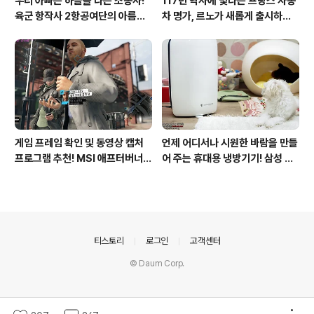
우리 아빠는 하늘을 나는 조종사!
117년 역사에 빛나는 프랑스 자동
육군 항작사 2항공여단의 아름다
차 명가, 르노가 새롭게 출시하는
운 비행!
탈리스만!
게임 프레임 확인 및 동영상 캡처
언제 어디서나 시원한 바람을 만들
프로그램 추천! MSI 애프터버너
어 주는 휴대용 냉방기기! 삼성 포
(AfterBurner) 간단 사용법!
터블쿨러 쿨프레소 활용기!
의안내
티스토리
로그인
고객센터
© Daum Corp.