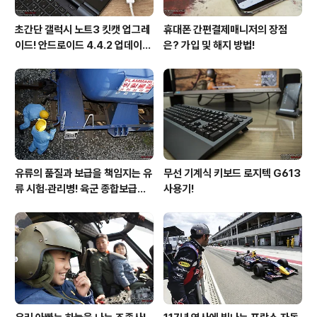
초간단 갤럭시 노트3 킷캣 업그레
휴대폰 간편결제매니저의 장점
이드! 안드로이드 4.4.2 업데이트
은? 가입 및 해지 방법!
후기!
유류의 품질과 보급을 책임지는 유
무선 기계식 키보드 로지텍 G613
류 시험·관리병! 육군 종합보급창
사용기!
33유류지원대를 가다!