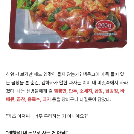
하앍~! 보기만 해도 입맛이 돌지 않는가? 냉동고에 가득 들어 있
는 곱창을 본 순간, 김하사가 말한 과자는 이미 내 머릿속에서 사라
졌다. 나는 신병들에게 줄
짬뽕면, 만두, 소세지, 곱창, 닭강정, 바
베큐, 곱창, 음료수, 과자
등을 장바구니 터질듯이 담았다.
"가츠 아저씨~ 너무 무리하는 거 아니예요?"
"괜찮음! 내 돈으로 사는 거 아님!"