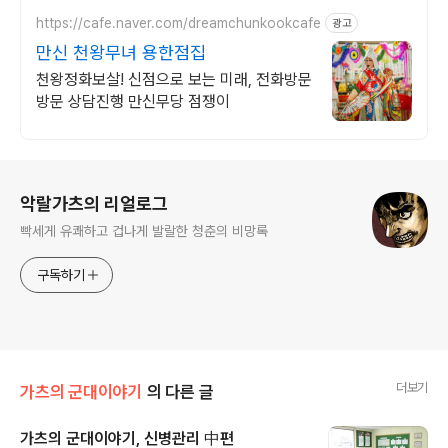
https://cafe.naver.com/dreamchunkookcafe
광고
만신 천왕무녀 용한점집
천왕정화보살! 신점으로 보는 미래, 전화방문
방문 상담진행 만신무당 점쟁이
로그 정보
악랄가츠의 리얼로그
빡세게 유쾌하고 겁나게 발랄한 청춘의 비망록
구독하기
더보기
가츠의 군대이야기
의 다른 글
가츠의 군대이야기, 신병관리 中편