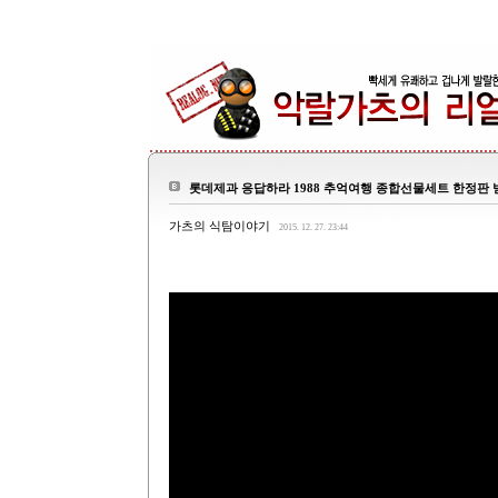
롯데제과 응답하라 1988 추억여행 종합선물세트 한정판 
가츠의 식탐이야기
2015. 12. 27. 23:44