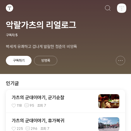
검색하기
티스토리
악랄가츠의 리얼로그
구독자
5
빡세게 유쾌하고 겁나게 발랄한 청춘의 비망록
구독하기
방명록
신고하기 레이어
열기
인기글
가츠의 군대이야기, 군기순찰
118
95
조회
7
가츠의 군대이야기, 휴가복귀
225
296
조회
7