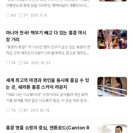
이르며 이는 세계에서 가장 긴 옥외 에스컬레이터로 등극
구룡반도와 홍콩 섬을 이어주는 해저터널이 개통되어 다양
하게 되었다. "무조건 일방통행이다!" 일반적으로 에스컬레
한 버스 노선과 MTR이 운행되고 있지만 예나 지금이나 시
작성시간
83
71
2011. 11. 9.
이터는 양방향으로 운행되지만 미드레벨 에스컬레이터는
원한 바다를 가로지르는 스타페리의 인기는 변함이 없다.
오로지 일방통행이다. 그말인즉슨 출근시간인 ..
물론 가격도 저렴하고 오가는 시간 또한 훨씬 빠르다. 188
8년부터 운항을 시작한 스타페리는 침사추이에서 홍콩 섬
마니아 천국! 핵무기 빼고 다 있는 홍콩 야시
의 센트럴과 완짜이를 오가는 노선이 가장 대표적이며 가
장 거리
격은 평일과 주말로 나뉘는데 $2~3이다. "센트럴 고고
글 내용
씽!" 오늘은 홍콩의 대표적인 명물인 피크 트램을 타고 빅
"홍콩의 휴일!" 약 700만 명의 인구가 살고 있는 홍콩의 면
토리아피크에서 환상적인 야경을 보기로 계획하였다. 옥토
적은 고작 제주도의 5분의 3에 불과하다. 참고로 제주도의
퍼스 카드를 이용하면 간편하게 개찰구를 통과할 수 있다.
인구는 60만 명이 채 되지 않는다. 이처럼 홍콩은 인구가
작성시간
74
54
2011. 10. 27.
일전에 소개하였듯이 선불식 옥토퍼스 카드 한 장이면 홍
세계에서 가장 밀집된 지역 중 하나로 주말이 되면 거리 전
콩의 모든 대중교통수단을 이용할 수 있으며 ..
체가 나들이 나온 시민들과 관광객들로 북적인다. 자연스
레 쇼핑을 즐기는 사람들이 많다 보니 홍콩 전역에는 수 많
세계 최고의 야경과 와인을 동시에 즐길 수 있
은 쇼핑몰과 상점이 성업 중이며 특화된 시장을 자주 만날
는 곳, 쉐라톤 홍콩 스카이 라운지
수 있었다. 특히 우리나라의 동대문 시장을 연상케 하는 몽
글 내용
콕 주변은 저렴한 재래시장이 끊임없이 이어져 있다. "홍콩
"아뵤! 나는 이소룡이다!" 당장이라도 날아올라 멋진 발차
의 명물! 2층 버스 투어!" 침사추이에서 몽콕으로 가는 방
기를 보여줄 것만 같은 이소룡의 동상, 이 곳은 바로 침사추
법은 지하철인 MTR을 타고 가는 것이 가장 빠르고 무난하
이에 위치한 해변 산책로로 홍콩 관광객이라면 꼭 방문하
작성시간
75
81
2011. 10. 13.
다. 하지만 기왕 홍콩에 왔으니 좀 더 색다른 교통수단을 이
여야할 필수 코스인 스타의 거리이다. 로스앤젤레스 할리
용하고 싶었기에 ..
우드에 위치한 스타의 거리를 모티브로 만든 홍콩 스타의
거리는 현재 홍콩을 대표하는 유명 감독, 배우들의 이름과
홍콩 명품 쇼핑의 중심, 캔톤로드(Canton R
손바닥이 새겨진 동판 99개가 산책로에 줄지어 깔려 있다.