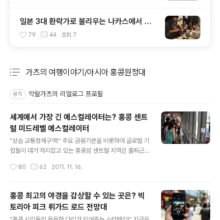
일본 3대 환락가로 불리우는 나카스에서 만
난 포장마차 야타이
79
44
조회
7
가츠의 여행이야기/아시아 홍콩원정대
분류 전체보기
주요 글 목록
악랄가츠의 리얼로그 프로필
공지
세계에서 가장 긴 에스컬레이터는? 홍콩 센트
럴 미드레벨 에스컬레이터
글 내용
"상습 교통정체구역!" 주요 금융기관을 비롯하여 글로벌 기
업들이 대거 자리잡고 있는 홍콩섬 센트럴 지역은 출퇴근
시간마다 극심한 교통체증으로 몸살을 앓고 있다. 특히 센
작성시간
80
62
2011. 11. 16.
트럴부터 고급 주택단지가 밀집하여 있는 미드레벨 구간이
악명높다. 이에 홍콩 교통국은 교통정체 해소를 위해 멋진
아이디어를 구상하여 실행에 옮겼다. 그것은 바로 총 20대
홍콩 최고의 야경을 감상할 수 있는 곳은? 빅
의 에스컬레이터를 설치하여 출퇴근길 시민들이 이용할 수
토리아 피크 뤼가드 로드 전망대
있도록 유도하는 방안이었다. 300억원 이상을 투자하여
글 내용
완성한 미드레벨 에스컬레이터는 그 길이만 장장 800m에
"홍콩 시민들의 든든한 다리가 되어주는 스타페리!" 지금은