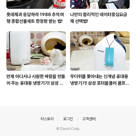
롯데제과 응답하라 1988 추억여
나만의 합리적인 데이터중심요금
행 종합선물세트 한정판 받는 법!
제 선택법!
언제 어디서나 시원한 바람을 만들
무더위를 쫓아내는 신개념 휴대용
어 주는 휴대용 냉방기기! 삼성 포
냉방기기! 삼성 포터블쿨러 쿨프레
터블쿨러 쿨프레소 활용기!
소 사용기!
의안내
티스토리
로그인
고객센터
© Daum Corp.