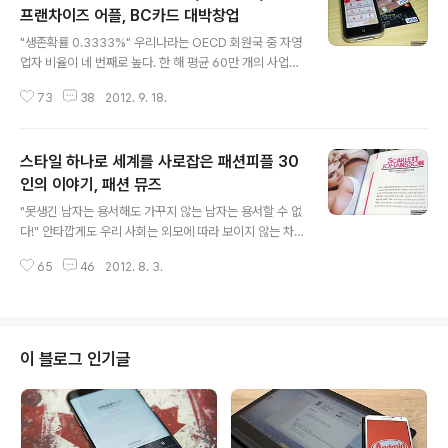
프랜차이즈 어플, BC카드 대박창업
글 내용
"생존확률 0.3333%" 우리나라는 OECD 회원국 중 자영
업자 비율이 네 번째로 높다. 한 해 평균 60만 개의 사업체
가 출현하지만 자그마치 58만 개가 뒤안길로 사라지는 안
73
38
2012. 9. 18.
타까운 현실이다. 그만큼 창업의 길은 멀고도 험하다. 하지
만 분명 주위의 부러움을 한 몸에 받으며 승승장구하는 이
들도 있기에 오늘도 수많은 사람들은 저마다의 부푼 꿈을
스타일 하나로 세계를 사로잡은 패션피플 30
안고 새로운 가게를 오픈하고 있다. 하지만 성공적인 창업
을 하기 위해서는 철저한 시장조사와 상권분석이 선결 과
인의 이야기, 패션 뮤즈
글 내용
제이다. 이에 오늘은 국내 최대 회원수를 보유한 BC카드에
"못생긴 남자는 용서해도 가꾸지 않는 남자는 용서할 수 없
서 출시한 유용한 창업 어플을 소개하고자 한다. 이름하여
다!" 안타깝게도 우리 사회는 외모에 따라 보이지 않는 차
대박창업 앱이다. 대박창업 앱은 비씨카드가 갖고 있는 전
별이 존재한다. 실제로 각종 조사에 따르면 못생긴 남자는
국 36만 자영업체의 데이터베이스를 기반으로 전국 상권
65
46
2012. 8. 3.
평범한 남자에 비해 불이익을 받는다고 한다. 물론 여자는
의 유동인구부터 사업투자비용대비 수..
그 차이가 훨씬 더 심하겠지만 말이다. 그래서일까? 어느
때보다 시술을 통한 성형이 각광받고 있는 시대이다. 하지
만 비단 외모의 문제가 전부는 아니다. 못생긴 사람이라 할
지라도 자기 자신을 어떻게 꾸미고 가꾸는가에 따라 때로
이 블로그 인기글
는 단점이 장점으로 바뀔 수도 있다. 물론 외모까지 출중하
다면 그 효과는 배가 되겠지만 말이다. 후우 막상 이렇게 쓰
고 보니 정말 불평공한 세상이다. 어쨌든 오늘 소개하는 책
은 스타일 하나로 세계를 사로잡은 패션피플에 관한 이야