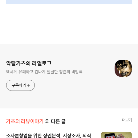
로그 정보
악랄가츠의 리얼로그
빡세게 유쾌하고 겁나게 발랄한 청춘의 비망록
구독하기
더보기
가츠의 리뷰이야기
의 다른 글
소자본창업을 위한 상권분석, 시장조사, 외식