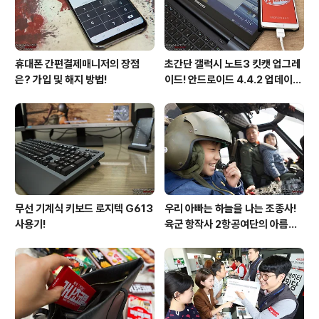
기이다. 누가 봐도 반칙같은 외모..
휴대폰 간편결제매니저의 장점
초간단 갤럭시 노트3 킷캣 업그레
은? 가입 및 해지 방법!
이드! 안드로이드 4.4.2 업데이트
후기!
무선 기계식 키보드 로지텍 G613
우리 아빠는 하늘을 나는 조종사!
사용기!
육군 항작사 2항공여단의 아름다
운 비행!