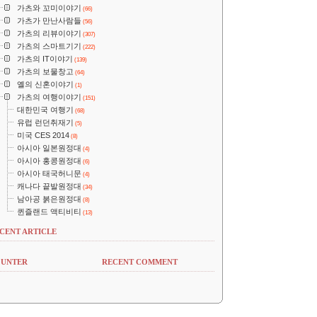
가츠와 꼬미이야기
(66)
가츠가 만난사람들
(56)
가츠의 리뷰이야기
(307)
가츠의 스마트기기
(222)
가츠의 IT이야기
(139)
가츠의 보물창고
(64)
옐의 신혼이야기
(1)
가츠의 여행이야기
(151)
대한민국 여행기
(68)
유럽 런던취재기
(5)
미국 CES 2014
(8)
아시아 일본원정대
(4)
아시아 홍콩원정대
(6)
아시아 태국허니문
(4)
캐나다 끝발원정대
(34)
남아공 붉은원정대
(8)
퀸즐랜드 액티비티
(13)
CENT ARTICLE
UNTER
RECENT COMMENT