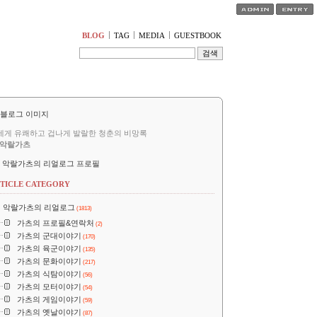
티스토리툴바
BLOG
TAG
MEDIA
GUESTBOOK
세게 유쾌하고 겁나게 발랄한 청춘의 비망록
악랄가츠
악랄가츠의 리얼로그 프로필
TICLE CATEGORY
악랄가츠의 리얼로그
(1813)
가츠의 프로필&연락처
(2)
가츠의 군대이야기
(170)
가츠의 육군이야기
(135)
가츠의 문화이야기
(217)
가츠의 식탐이야기
(56)
가츠의 모터이야기
(54)
가츠의 게임이야기
(59)
가츠의 옛날이야기
(87)