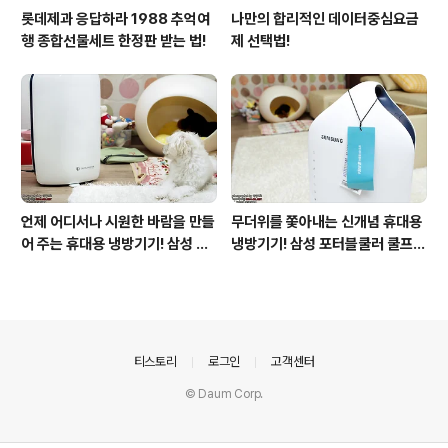
롯데제과 응답하라 1988 추억여
나만의 합리적인 데이터중심요금
행 종합선물세트 한정판 받는 법!
제 선택법!
언제 어디서나 시원한 바람을 만들
무더위를 쫓아내는 신개념 휴대용
어 주는 휴대용 냉방기기! 삼성 포
냉방기기! 삼성 포터블쿨러 쿨프레
터블쿨러 쿨프레소 활용기!
소 사용기!
의안내
티스토리
로그인
고객센터
© Daum Corp.