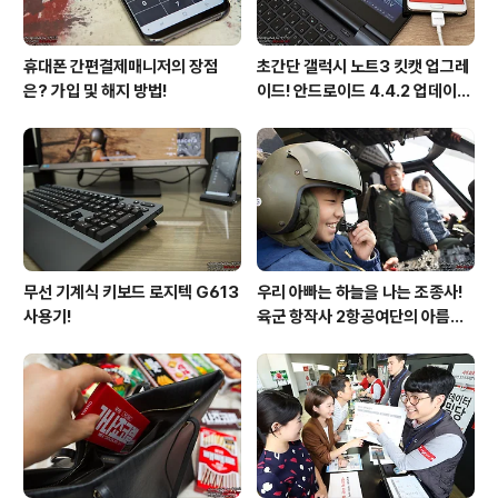
휴대폰 간편결제매니저의 장점
초간단 갤럭시 노트3 킷캣 업그레
은? 가입 및 해지 방법!
이드! 안드로이드 4.4.2 업데이트
후기!
무선 기계식 키보드 로지텍 G613
우리 아빠는 하늘을 나는 조종사!
사용기!
육군 항작사 2항공여단의 아름다
운 비행!