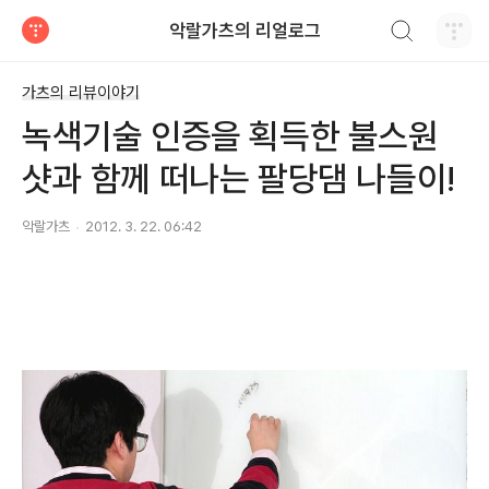
검색하기
악랄가츠의 리얼로그
티스토리
가츠의 리뷰이야기
녹색기술 인증을 획득한 불스원
샷과 함께 떠나는 팔당댐 나들이!
악랄가츠
2012. 3. 22. 06:42