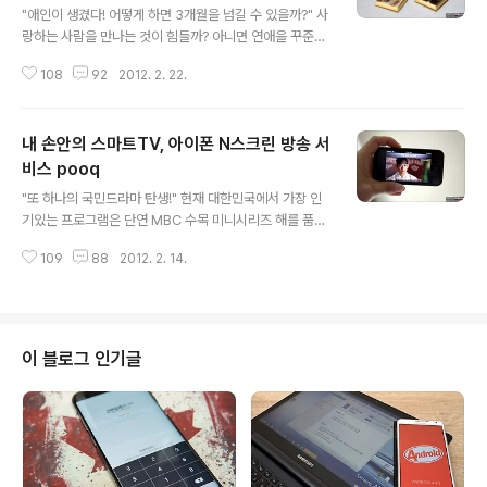
"애인이 생겼다! 어떻게 하면 3개월을 넘길 수 있을까?" 사
랑하는 사람을 만나는 것이 힘들까? 아니면 연애을 꾸준하
게 유지하는 것이 힘들까? 마치 닭이 먼저냐 달걀이 먼저냐
108
92
2012. 2. 22.
같은 질문이다. 사람들은 지금 이 시간에도 만남과 이별을
반복하고 있다. 결혼을 통해 평생을 약속하는 이가 있는가
하면 다시는 만나지 못할 이별의 길을 선택하는 사람도 있
내 손안의 스마트TV, 아이폰 N스크린 방송 서
다. 그렇게 우리는 수 많은 감정을 공유하며 살아가고 있다.
세상에서 가장 행복한 때가 있는가 하면 때로는 부끄럽고
비스 pooq
글 내용
슬프고 심지어 비참한 순간까지도 마주하게 된다. 하지만
"또 하나의 국민드라마 탄생!" 현재 대한민국에서 가장 인
그런 감정들을 통해 우리는 비로소 더욱 성숙해지고 강해
기있는 프로그램은 단연 MBC 수목 미니시리즈 해를 품은
진다. 오늘 소개하는 책 또한 사랑이라는 감정을 다시 한번
달이다. 자체 최고 시청률만 자그마치 37.1%를 자랑하며
생각하게끔 한다. "지금은 연애중!" 제목에서 알 수 있듯이
109
88
2012. 2. 14.
현재 방영 중인 전체 프로그램 중 당당히 1위를 차지하고
이 책은 연애 중인 연..
있다. 나 역시 무척 재미있게 시청하고 있는 드라마이다. 하
지만 문제는 항상 본방사수가 어렵다는 점이다. 도대체 나
는 밤 10시에 어디서 무엇을 하고 있는 걸까? 당최 풀리지
않는 미스테리이다. "하지만 나에겐 pooq가 있다!" 하지
이 블로그 인기글
만 우리는 최첨단 IT 기술의 혜택을 받으며 살아가고 있다.
그 중에서는 통신 분야는 많은 사람들에게 지금껏 접하지
못한 최고의 편의성을 선사하고 있다. 나는 아이폰에 설치
되어 있는 실시간 방송 어플리케이션을 통해 시간이 맞지
않아 보지 못한 프로..