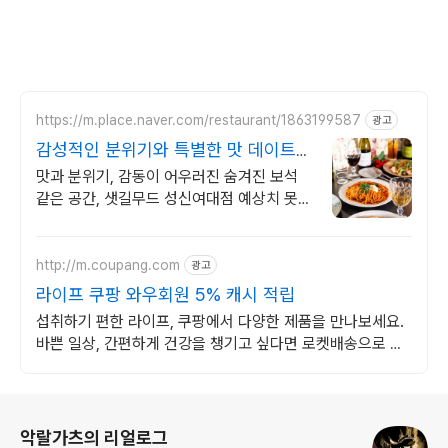
https://m.place.naver.com/restaurant/1863199587
광고
감성적인 분위기와 특별한 맛 데이트를
위한 특별한 공간
맛과 분위기, 감동이 어우러진 숨겨진 보석
같은 공간, 샛길무드 성신여대점 예상치 못한
감동을 선사하는 성신여대 양식 맛집
http://m.coupang.com
광고
라이프 쿠팡 와우회원 5% 캐시 적립
섭취하기 편한 라이프, 쿠팡에서 다양한 제품을 만나보세요.
바쁜 일상, 간편하게 건강을 챙기고 싶다면 로켓배송으로 받
아보세요.
로그 정보
악랄가츠의 리얼로그