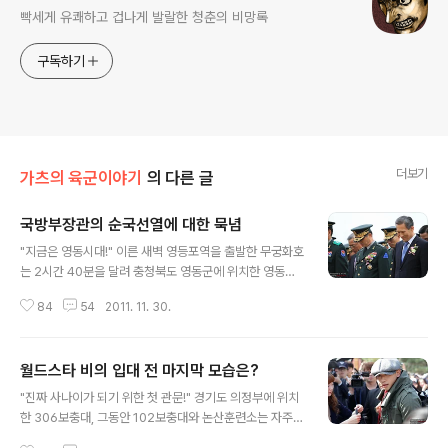
빡세게 유쾌하고 겁나게 발랄한 청춘의 비망록
구독하기
더보기
가츠의 육군이야기
의 다른 글
국방부장관의 순국선열에 대한 묵념
글 내용
"지금은 영동시대!" 이른 새벽 영등포역을 출발한 무궁화호
는 2시간 40분을 달려 충청북도 영동군에 위치한 영동역
에 도착하였다. 충청북도 최남단에 있는 영동군의 인구는
84
54
2011. 11. 30.
약 5만여명으로 동으로는 경북 김천시, 서로는 충남 금산
군, 남으로는 전북 무주군과 접하고 있는 3개 도의 접경지
이다. 하지만 나는 지금까지 살면서 영동군이라는 지명을
월드스타 비의 입대 전 마지막 모습은?
이 날 처음 알게 되었다. 물론 방문한 것도 처음이다. 지리
글 내용
적 이점에 비해서는 확실히 세간에 많이 알려져 있는 곳이
"진짜 사나이가 되기 위한 첫 관문!" 경기도 의정부에 위치
아니라는 생각이 들었다. 하지만 오늘만큼은 분명 영동군
한 306보충대, 그동안 102보충대와 논산훈련소는 자주
이 주인공이다. "새롭게 태어난 육군종합행정학교!" 오늘은
방문해보았지만 이 곳은 처음이었다. 그렇다고 새삼 남다