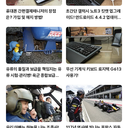
휴대폰 간편결제매니저의 장점
초간단 갤럭시 노트3 킷캣 업그레
은? 가입 및 해지 방법!
이드! 안드로이드 4.4.2 업데이트
후기!
유류의 품질과 보급을 책임지는 유
무선 기계식 키보드 로지텍 G613
류 시험·관리병! 육군 종합보급창
사용기!
33유류지원대를 가다!
우리 아빠는 하늘을 나는 조종사!
117년 역사에 빛나는 프랑스 자동