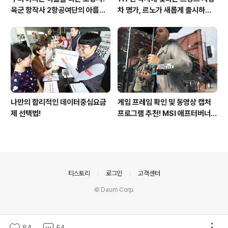
육군 항작사 2항공여단의 아름다
차 명가, 르노가 새롭게 출시하는
운 비행!
탈리스만!
나만의 합리적인 데이터중심요금
게임 프레임 확인 및 동영상 캡처
제 선택법!
프로그램 추천! MSI 애프터버너
(AfterBurner) 간단 사용법!
의안내
티스토리
로그인
고객센터
© Daum Corp.