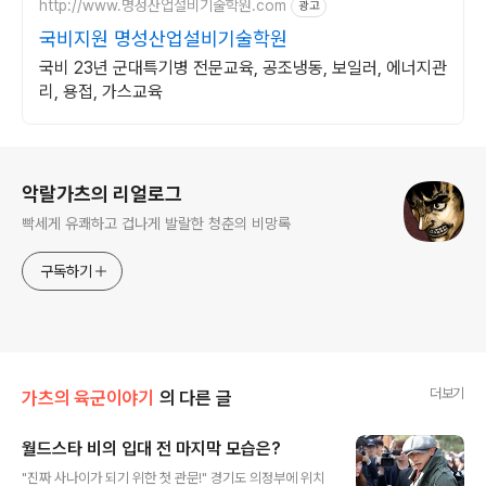
http://www.명성산업설비기술학원.com
광고
국비지원 명성산업설비기술학원
국비 23년 군대특기병 전문교육, 공조냉동, 보일러, 에너지관
리, 용접, 가스교육
로그 정보
악랄가츠의 리얼로그
빡세게 유쾌하고 겁나게 발랄한 청춘의 비망록
구독하기
더보기
가츠의 육군이야기
의 다른 글
월드스타 비의 입대 전 마지막 모습은?
글 내용
"진짜 사나이가 되기 위한 첫 관문!" 경기도 의정부에 위치