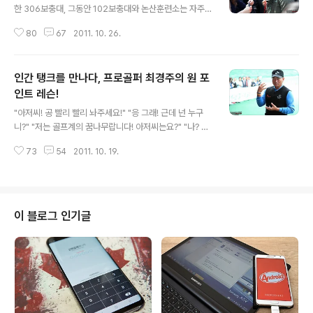
한 306보충대, 그동안 102보충대와 논산훈련소는 자주
방문해보았지만 이 곳은 처음이었다. 그렇다고 새삼 남다
80
67
2011. 10. 26.
른 것도 없었다. 군대는 어딜 가나 똑같이 때문이다. "떨어
지지 않는 발걸음!" 다소 이른 시간이었지만 하나 둘씩 보
충대 안으로 들어가는 인원들의 뒷모습이 무척이나 쓸쓸해
인간 탱크를 만나다, 프로골퍼 최경주의 원 포
보였다. 대한민국 남자에게 군대란 자신과의 새로운 도전
이다. 그동안 누려왔던 자유를 하루 아침에 반납하고 오로
인트 레슨!
글 내용
지 통제와 명령에 의해 보내야만 하는 길고 긴 시간이기 때
"아저씨! 공 빨리 빨리 놔주세요!" "응 그래! 근데 넌 누구
문이다. 그 누구라도 군대라는 큰 장애물을 쉽사리 통과할
니?" "저는 골프계의 꿈나무랍니다! 아저씨는요?" "나? 글
순 없다. 그저 묵묵히 참고 견뎌내야만 하는 지독하리만큼
쎄 뭐라고 해야되나?" "세계챔피언?" "대박! 당신은 탱크
고독한 자신과의 싸움이다. "이보다 슬픈 문구는 없다!" 매
73
54
2011. 10. 19.
최경주!" PGA 우승 8회에 빛나는 프로골퍼 최경주 선수를
번 입대 현장을 취재하는 날이면 ..
계룡대 구룡골프장에서 만날 수 있었다. 그는 현재 육군홍
보대사로 활동하고 있으며 이 날은 지상군 페스티벌의 일
환으로 진행된 꿈나무 골프 교실의 일일 강사로 초청되었
다. "빡세게 굴려주마!" 강인한 인상과 탄탄한 체격의 소유
이 블로그 인기글
자인 그의 별명은 탱크이다. 그야말로 강한 군대를 표방하
는 육군상을 전 세계에 알리는 육군홍보대사로서 최적의
인물이 아닌가 싶다. 실제로 그는 1990년에 입대하여 31
사단에서 단기사병으로 군복무를 하였으며 해안초소에서
경계근무를 서다 소총으로 ..