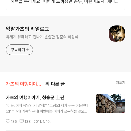
혜택을 누리세요. 어렵게 느껴졌던 공부, 어린이도서, 재미있
게 시작해 학습 습관을 길러주세요.
로그 정보
악랄가츠의 리얼로그
빡세게 유쾌하고 겁나게 발랄한 청춘의 비망록
구독하기
더보기
가츠의 여행이야기/대한민국 여행기
의 다른 글
가츠의 여행이야기, 청송군 上편
글 내용
"아들! 아빠 생일인 거 알지?" "그럼요! 제가 누구 아들인데
요!" "그래! 기특하구나! 이번에는 아빠가 근무하는 곳으로
오너라!" "존명!" "참! 저번에 부탁한 거 꼭 가지고 오너라!"
135
138
2011. 1. 10.
"감히 어느 안전이라고! 목숨걸고 챙겨가겠습니다!" 어머니
와의 통화를 마치고 부랴부랴 백화점으로 뛰어갔다. 그제