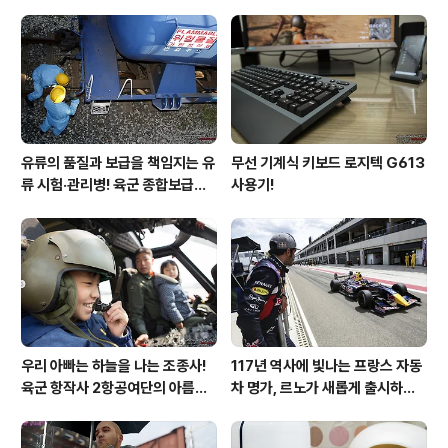
후기!
유류의 품질과 보급을 책임지는 유
무선 기계식 키보드 로지텍 G613
류 시험·관리병! 육군 종합보급창
사용기!
33유류지원대를 가다!
우리 아빠는 하늘을 나는 조종사!
117년 역사에 빛나는 프랑스 자동
육군 항작사 2항공여단의 아름다
차 명가, 르노가 새롭게 출시하는
운 비행!
탈리스만!