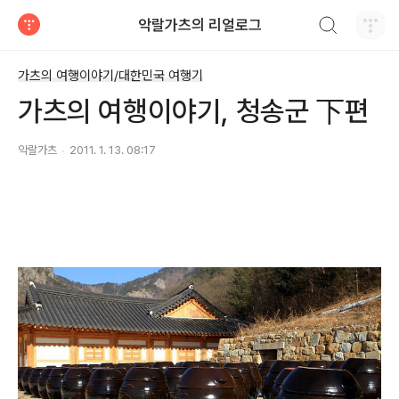
검색하기
악랄가츠의 리얼로그
티스토리
가츠의 여행이야기/대한민국 여행기
가츠의 여행이야기, 청송군 下편
악랄가츠
2011. 1. 13. 08:17