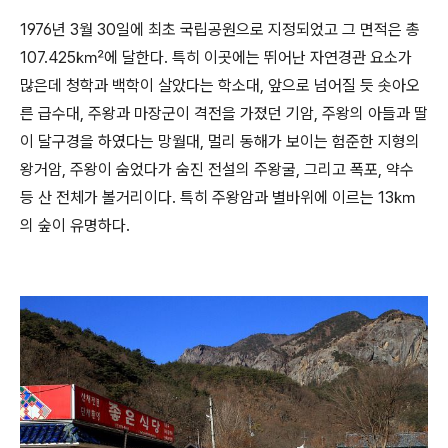
1976년 3월 30일에 최초 국립공원으로 지정되었고 그 면적은 총
107.425㎢에 달한다. 특히 이곳에는 뛰어난 자연경관 요소가
많은데 청학과 백학이 살았다는 학소대, 앞으로 넘어질 듯 솟아오
른 급수대, 주왕과 마장군이 격전을 가졌던 기암, 주왕의 아들과 딸
이 달구경을 하였다는 망월대, 멀리 동해가 보이는 험준한 지형의
왕거암, 주왕이 숨었다가 숨진 전설의 주왕굴, 그리고 폭포, 약수
등 산 전체가 볼거리이다. 특히 주왕암과 별바위에 이르는 13㎞
의 숲이 유명하다.