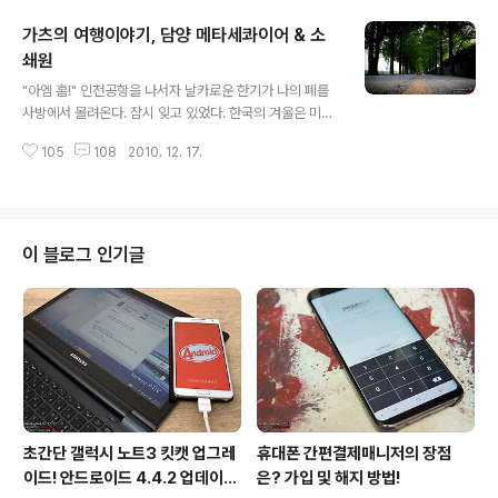
서야 아버지의 생신이 코 앞이라는 것을 알 수 있었다. 구차
가츠의 여행이야기, 담양 메타세콰이어 & 소
한 변명 같지만 내가 사용하는 아이폰은 음력 생일을 지원
하지 않기에 따로 확인하지 않는 이상 알 턱이 없었다. 이제
쇄원
글 내용
부터는 음력 달력 어플을 사용하여야겠다. "옐이 만들어준
"아엠 홈!" 인천공항을 나서자 날카로운 한기가 나의 폐를
예쁜 카드!" 지난번 크리스마스 때 옐이 직접 만들어 준 카
사방에서 몰려온다. 잠시 잊고 있었다. 한국의 겨울은 미치
드이다. 정작 중요한 건 예쁜 표지인데 촬영이 안습이다. 어
도록 춥다는 것을 말이다. 지난 7박 8일간의 여정은 영원
찌되었든 아버지의 선물과 카드, 그리고 지난번 면세점에
105
108
2010. 12. 17.
히 잊지 못할 경험이자 추억이다. 앞으로 차근차근 정리해
서 구입..
서 재미있게 작성해보록 하겠다. 그 어느 곳보다도 푸른 숲
이 많은 퀸즐랜드였다. 하지만 국내에도 그에 못지 않는 곳
이 있으니 잠깐 소개하고 넘어가는 게 예의가 아닐까? "가
장 아름다운 거리 숲!" 언제였을까? 나는 부랴부랴 전라남
이 블로그 인기글
도 담양으로 발길을 재촉하였다. 담양하면 가장 먼저 떠오
르는 것이 대나무와 메타세콰이어이다. 특히 메타세콰이어
가로수길은 산림청이 선정한 아름다운 거리숲에서 대상,
건설교통부에서 선정한 한국의 아름다운 길 100選에서 최
우수상을 받으며 일반인들에게도 크게..
초간단 갤럭시 노트3 킷캣 업그레
휴대폰 간편결제매니저의 장점
이드! 안드로이드 4.4.2 업데이트
은? 가입 및 해지 방법!