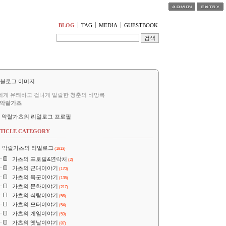
티스토리툴바
BLOG
TAG
MEDIA
GUESTBOOK
세게 유쾌하고 겁나게 발랄한 청춘의 비망록
악랄가츠
악랄가츠의 리얼로그 프로필
TICLE CATEGORY
악랄가츠의 리얼로그
(1813)
가츠의 프로필&연락처
(2)
가츠의 군대이야기
(170)
가츠의 육군이야기
(135)
가츠의 문화이야기
(217)
가츠의 식탐이야기
(56)
가츠의 모터이야기
(54)
가츠의 게임이야기
(59)
가츠의 옛날이야기
(87)