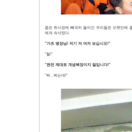
좁은 취사장에 빼곡히 들어간 우리들은 오랫만에 즐
에게 속삭였다.
"가츠 병장님! 저기 저 여자 보십시오!"
"헐!"
"완전 제대로 개념복장이지 말입니다!"
"쩌...쩌는데!"