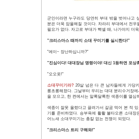
군인이라면 누구라도 당연히 부대 밖을 벗어나고 싶
분은 더욱 암울해질 것이다. 차라리 부대에서 전우들
필요가 없다. 자고로 부대가 빡셀 때, 나가야지 더욱
"크리스마스 때까지 소대 꾸미기를 실시한다!"
"에이~ 장난하십니까?"
"진심이다! 대대장님 명령이야! 대신 1등하면 포상휴
"오오옷!"
소대꾸미기라?
20살 넘은 다 큰 남자들에게 가당
롱초롱해졌다. 그날부터 우리는 대대 분리수거장에
을 모으고, 한 켠에서는 알록달록한 색종이를 열심히
색종이 잘못 올렸다고 끌려가서 갈굼 먹어 본 적 
기를 준비하였다. 승부욕에 활활 불타오른 소대장
어느새 소대꾸미기는 총칼 없는 전쟁이 되었다.
"크리스마스 트리 구해와!"