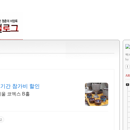
빡
by
AR
 기간 참가비 할인
 서울 코엑스 B홀
고