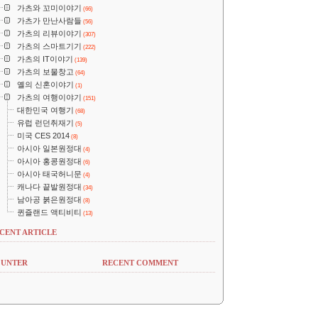
가츠와 꼬미이야기
(66)
가츠가 만난사람들
(56)
가츠의 리뷰이야기
(307)
가츠의 스마트기기
(222)
가츠의 IT이야기
(139)
가츠의 보물창고
(64)
옐의 신혼이야기
(1)
가츠의 여행이야기
(151)
대한민국 여행기
(68)
유럽 런던취재기
(5)
미국 CES 2014
(8)
아시아 일본원정대
(4)
아시아 홍콩원정대
(6)
아시아 태국허니문
(4)
캐나다 끝발원정대
(34)
남아공 붉은원정대
(8)
퀸즐랜드 액티비티
(13)
CENT ARTICLE
UNTER
RECENT COMMENT