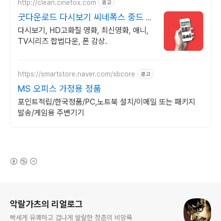
http://clean.cinefox.com
광고
굿다운로드 다시보기 씨네폭스 중드 일
드 30%할인
다시보기, HD고화질 영화, 최신영화, 애니,
TV시리즈 합법다운, 폰 감상.
https://smartstore.naver.com/sbcore
광고
MS 오피스 가정용 정품
포인트적립/한국정품/PC,노트북 설치/이메일 또는 패키지
발송/게임용 주변기기
(새창열림)
로그 정보
악랄가츠의 리얼로그
빡세게 유쾌하고 겁나게 발랄한 청춘의 비망록