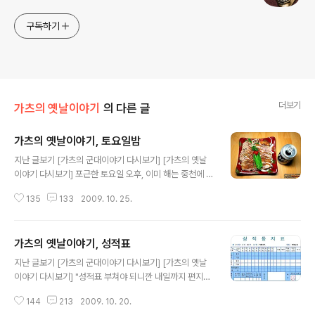
구독하기
더보기
가츠의 옛날이야기
의 다른 글
가츠의 옛날이야기, 토요일밤
글 내용
지난 글보기 [가츠의 군대이야기 다시보기] [가츠의 옛날
이야기 다시보기] 포근한 토요일 오후, 이미 해는 중천에 떠
있다. 동원훈련을 다녀와서 그런지 몸이 천근만근 무거웠
135
133
2009. 10. 25.
다. 이불을 돌돌 만채로 밀린 잠을 자느라 여념이 없었다.
정신은 말짱한데, 도저히 침대에서 일어날 수가 없었다. 이
때 울리는 휴대폰 벨소리~♪ "여...여보세요!" "마! 아직도
가츠의 옛날이야기, 성적표
자나? 이따가 한 잔 해야지! 넘어온나!" "아아 시러! 피곤해!
글 내용
잘거야!" "나중에 후회하지 말고 온나!" "후회는 무슨! 나 빼
지난 글보기 [가츠의 군대이야기 다시보기] [가츠의 옛날
고 재밌게 노셈!" 대구에 사는 친한 선배가 놀자며 극성이
이야기 다시보기] "성적표 부쳐야 되니깐 내일까지 편지봉
었다. 평소같으면, 군말없이 넘어가겠지만 당시에는 너무
투 제출할 수 있도록!" 때는 바야흐로 97년, 중학교 2학년
귀찮았다. 나는 극구 싫다며 거절하고는 전화를 끊었다. 기
144
213
2009. 10. 20.
때이다. 지난주에 본 기말고사 성적이 발표되었다. 공부가
어이 몇시간을 더 자고서야 가까스로 일어날 수 있었다. 시