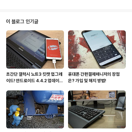
가장 쉬웠어요의 저자인 장승수님께서 공부가 가장 쉽다고
계를..
하셨지만, 당시의 나는 노는게 가장 쉬웠다. 학교에 가면 공
부보다도 친구들을 만나는데 주 목적이었다. 수업시간에는
교과서에 교묘히 숨긴 만화책을 보았고, 쉬는 시간이 치면
이 블로그 인기글
친구들과 모여 판치기라 불리우는 동전 따먹기를 하며 즐
거운 나날을 보냈다. 당연히 성적이 잘 나올리가 없었다. 시
시각각 교실로 배달되는 과목별 성적을 확인하며 한숨을
쉬었지만, 이미 후회하기에는 너무 늦었다. 대충 종합해보
니, 중간고사보다 석차가 현저히 ..
초간단 갤럭시 노트3 킷캣 업그레
휴대폰 간편결제매니저의 장점
이드! 안드로이드 4.4.2 업데이트
은? 가입 및 해지 방법!
후기!