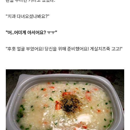
판을 두리번 거리고 있었다.
"치과 다녀오셨나봐요?"
"어..어더게 아서어요? ㅜㅜ"
"후훗 얼굴 부었어요! 당신을 위해 준비했어요! 게살치즈죽 고고!"