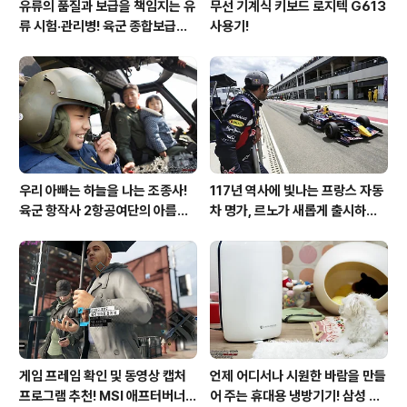
유류의 품질과 보급을 책임지는 유
무선 기계식 키보드 로지텍 G613
류 시험·관리병! 육군 종합보급창
사용기!
33유류지원대를 가다!
우리 아빠는 하늘을 나는 조종사!
117년 역사에 빛나는 프랑스 자동
육군 항작사 2항공여단의 아름다
차 명가, 르노가 새롭게 출시하는
운 비행!
탈리스만!
게임 프레임 확인 및 동영상 캡처
언제 어디서나 시원한 바람을 만들
프로그램 추천! MSI 애프터버너
어 주는 휴대용 냉방기기! 삼성 포