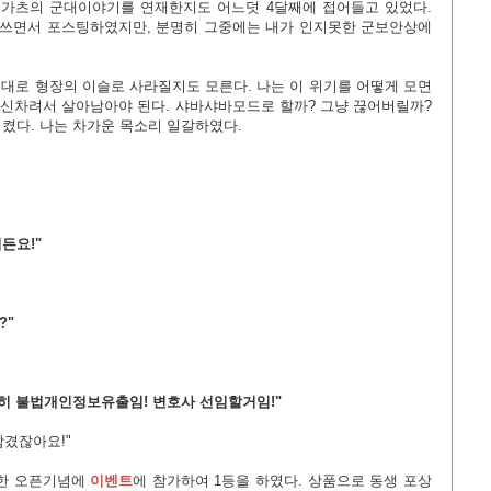
 가츠의 군대이야기를 연재한지도 어느덧 4달째에 접어들고 있었다.
경쓰면서 포스팅하였지만, 분명히 그중에는 내가 인지못한 군보안상에
이대로 형장의 이슬로 사라질지도 모른다. 나는 이 위기를 어떻게 모면
정신차려서 살아남아야 된다. 샤바샤바모드로 할까? 그냥 끊어버릴까?
켰다. 나는 차가운 목소리 일갈하였다.
든요!"
?"
연히 불법개인정보유출임! 변호사 선임할거임!"
남겼잖아요!"
최한 오픈기념에
이벤트
에 참가하여 1등을 하였다. 상품으로 동생 포상