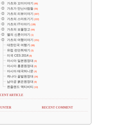
가츠와 꼬미이야기
(66)
가츠가 만난사람들
(56)
가츠의 리뷰이야기
(307)
가츠의 스마트기기
(222)
가츠의 IT이야기
(139)
가츠의 보물창고
(64)
옐의 신혼이야기
(1)
가츠의 여행이야기
(151)
대한민국 여행기
(68)
유럽 런던취재기
(5)
미국 CES 2014
(8)
아시아 일본원정대
(4)
아시아 홍콩원정대
(6)
아시아 태국허니문
(4)
캐나다 끝발원정대
(34)
남아공 붉은원정대
(8)
퀸즐랜드 액티비티
(13)
CENT ARTICLE
UNTER
RECENT COMMENT