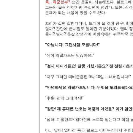
육...육군본부?
순간 등골이 서늘해졌다. 블로그에
그동안 올린 이야기만 수십편이 넘었다. 물론, 신
문제가 되는 내용이 있을 수도 있다.
꼬리가 길면 잡힌다더니, 드디어 올 것이 왔구나! 
할까? 간만에 군시절로 돌아간 기분이었다. 빨리 
울까? 빌까? 온갖 잡생각이 머릿속에서 뒤죽박죽 엉
"아닙니다! 그런사람 모릅니다!"
"에이 악랄가츠님 맞잖아요!"
"절대 아니거든요! 잘못 거셨거든요? 전 선량가츠거
"자꾸 그러면 예비군훈련 9박 10일 보내버립니다!"
"안녕하세요 악랄가츠입니다! 무엇을 도와드릴까요
"후훗! 진작 그래야지!"
"잠깐! 제 휴대폰 번호는 어떻게 아셨음? 이거 엄
"님하! 디질랜드? 얼마전에 노트북 받는다고 직접 
아... 맞다! 얼마전 육군 블로그 아미누리에서 주