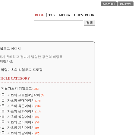
티스토리툴바
BLOG
TAG
MEDIA
GUESTBOOK
세게 유쾌하고 겁나게 발랄한 청춘의 비망록
악랄가츠
악랄가츠의 리얼로그 프로필
TICLE CATEGORY
악랄가츠의 리얼로그
(1813)
가츠의 프로필&연락처
(2)
가츠의 군대이야기
(170)
가츠의 육군이야기
(135)
가츠의 문화이야기
(217)
가츠의 식탐이야기
(56)
가츠의 모터이야기
(54)
가츠의 게임이야기
(59)
가츠의 옛날이야기
(87)