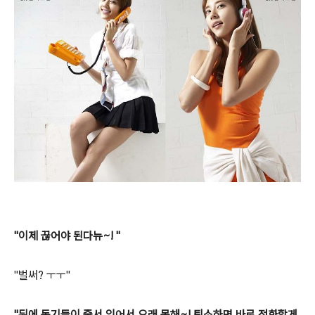
"이제 끊어야 된다뉴~! "
"벌써? ㅜㅜ"
"뒤에 동기들이 줄서 있어서 오래 못해~! 퇴소하면 바로 전화할게