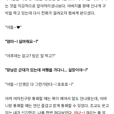
는 것을 직감적으로 알아차리셨나보다. 아버지를 향해 신나게 구
박을 하고 있는데 다시 전화가 걸려오자 잽싸게 받으셨다.
"아들~♥"
"엄마~! 살려줘요~!"
"아프데는 없고? 밥은 잘 먹고?"
"장남은 군대가 있는데 여행을 가다니... 실망이야~!"
"아들~! 인생은 다 그런거란다~! 호호호~!"
아까 여자친구랑 통화할 때는 목이 메여서 말도 안나왔는데, 어머
니랑 통화할 때는 연신 즐겁고 밝게 통화할 수 있었다. 조교도 웃고
있는 내가 신기한지, 나를 한번 쳐다보았다.
아나~!
걸리는 줄 알