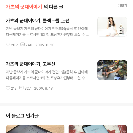
더보기
가츠의 군대이야기
의 다른 글
가츠의 군대이야기, 콜렉트콜 上편
글 내용
지난 글보기 가츠의 군대이야기 전편모음(클릭 후 맨아래
다음페이지를 누르시면 1회 첫 포상휴가편부터 보실 수 있
습니다) 가츠의 옛날이야기 전편모음 오늘은 신교대때 있
209
240
2009. 8. 20.
었던 이야기를 해보겠습니다. 언제나처럼 시간적 순서에
따라 전개되지 않으며, 그때그때 기억나는 사건을 재구성
하여 작성하고 있습니다. 고로 예전 글을 안 읽으시고 바로
가츠의 군대이야기, 고무신
보셔도 무방합니다. 시간적 여유가 있으신 분은 윗부분에
글 내용
위치한 지난 글보기를 이용해주세요! 때는 05년 02월 설
지난 글보기 가츠의 군대이야기 전편모음(클릭 후 맨아래
날이었다. 당시 훈련병이었던 우리들은 민족 최대의 명절
다음페이지를 누르시면 1회 첫 포상휴가편부터 보실 수 있
인 설연휴를 아무것도 없는 내무실에서 보내게 되었다. 연
습니다) 가츠의 옛날이야기 전편모음 오늘은 신교대때 있
휴에는 간부들도 근무인원만 제외하고는 출근하지 않는다.
212
327
2009. 8. 19.
었던 이야기를 해보겠습니다. 언제나처럼 시간적 순서에
물론 조교들도 그냥 편하게 쉰다. 조교들이야 신병교육대
따라 전개되지 않으며, 그때그때 기억나는 사건을 재구성
대가 자대이기 때문에 자신들에 내무실에는 없는 것이..
하여 작성하고 있습니다. 고로 예전 글을 안 읽으시고 바로
보셔도 무방합니다. 시간적 여유가 있으신 분은 윗부분에
위치한 지난 글보기를 이용해주세요! 때는 바야흐로 05년
이 블로그 인기글
2월, 가츠군은 신병교육대대에서 훈련병의 신분이었다. 2
주차에 접어든 신병교육대대의 생활은 정말 쉴 틈도 없이
바빴다. 강원도의 겨울아침은 언제나 제설작업으로 시작한