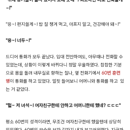
~!"
"응~! 편지쓸게~! 밥 잘 챙겨 먹고, 아프지 말고, 건강해야 돼~!"
"응~! 너두~!"
드디어 통화가 모두 끝났다. 입대 전만하여도, 아무때나 전화할 수
있었는데, 상황이 이렇게 바뀌다니 정말 우울하였다. 찹찹한 기분
으로 몸을 돌려 내무실로 향하는 찰나, 옆 전화기에서
60번 훈련
병
이 통화를 하고 있었다. 얼핏 들어보니 어머니와 통화를 하고 있
는 거 같았다.
"헐~
저 녀석~! 여자친구한테 안하고 어머니한테 했네? ㄷㄷㄷ"
평소 60번의 성격이라면, 무조건 여자친구한테 했을텐데 상당히
의외였다. 60번의 모습을 보자 갑자기 내가 부끄러워졌다. 지금까