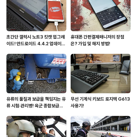
다. 훈련병이라고 예외는 없다. 오히려 더 열심히 제설작업
에 임해야 된다. "기상! 기상!" 어김없이 찾..
초간단 갤럭시 노트3 킷캣 업그레
휴대폰 간편결제매니저의 장점
이드! 안드로이드 4.4.2 업데이트
은? 가입 및 해지 방법!
후기!
유류의 품질과 보급을 책임지는 유
무선 기계식 키보드 로지텍 G613
류 시험·관리병! 육군 종합보급창
사용기!
33유류지원대를 가다!