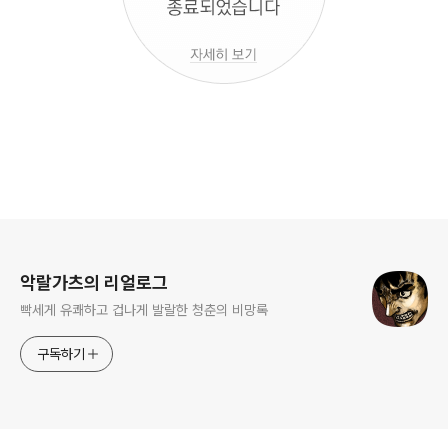
로그 정보
악랄가츠의 리얼로그
빡세게 유쾌하고 겁나게 발랄한 청춘의 비망록
구독하기