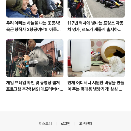
우리 아빠는 하늘을 나는 조종사!
117년 역사에 빛나는 프랑스 자동
육군 항작사 2항공여단의 아름다
차 명가, 르노가 새롭게 출시하는
운 비행!
탈리스만!
게임 프레임 확인 및 동영상 캡처
언제 어디서나 시원한 바람을 만들
프로그램 추천! MSI 애프터버너
어 주는 휴대용 냉방기기! 삼성 포
(AfterBurner) 간단 사용법!
터블쿨러 쿨프레소 활용기!
의안내
티스토리
로그인
고객센터