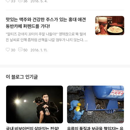
33
36
2016. 5. 4.
는 영원한 강아지이다. 와이프님은 동네 패셔니스타 꼬미
한 것을 좋아하는 것은 사람이나 강아지나..
를 위해 핫한 강아지옷 브랜드로 유명한 스니프의 신상의
류를 주문했다. 참고로 스니프는 미국 폭스 TV의 인기 시
맛있는 맥주와 건강한 주스가 있는 홍대 애견
리즈물인 심슨 캐릭터를 활용한 각종 애견용품이 화제이
다. 안타깝게도 꼬미에게 맞는 사이즈가 품절이라 다음을
동반카페 퍼펜드를 가다!
글 내용
기약해야만 했다. "여름에도 입을 수 있는 냉감원단 소재
"말티즈 강아지 꼬미의 주말 나들이!" 영하권으로 뚝 떨어
원피스!" 털이 많은 강아지들은 여름에 강아지옷을 입을 일
진 날씨로 인해 좀처럼 산책을 나갈 엄두가 나지 않는다. 덕
이 거의 없다. 요즘 날씨만 해도 털에 따라 옷을 입히기가
분에 에너지 넘치는 말티즈 강아지 꼬미와 온종일 거실에
애매하다. 그나마 꼬미는 추위를 잘 타고 늘 짧은 털을 유지
30
50
2016. 1. 11.
서 뒹굴거리기를 반복했다. 우리의 모습을 한심하게 지켜
하고 있어 자주 입는 편이지만 말이다...
본 와이프는 이내 특단의 조치를 내렸다. 얼마 전 봐둔 홍대
애견동반카페를 가자며 나와 꼬미의 엉덩이를 일으켜 세웠
다. 그리하여 도착한 홍대 애견동반카페 퍼펜드! 합정역 8
번 출구 마포한강 푸르지오 뒷골목에 위치하고 있는데 주
이 블로그 인기글
차장이 따로 없다 보니 자가용 이용 시에는 알아서 주차를
해야 한다. "홍대 애견동반카페 아니 펍에 오신 것을 환영
합니다!" 일반적인 애견카페는 말 그대로 강아지가 주인공
이다. 하지만 애견동반카페는 그 경계가 애매모호하다. 강
아지들이 신나게 뛰어놀 수 있는 공간은..
국내 비보이씬의 살아있는 전설!
유류의 품질과 보급을 책임지는 유