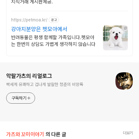
지직거래 게시판제공.
https://petmoa.kr/
광고
강아지분양은 펫모아에서
반려동물은 평생 함께할 가족입니다.펫모아
는 한번의 상담도 가볍게 생각하지 않습니다
로그 정보
악랄가츠의 리얼로그
빡세게 유쾌하고 겁나게 발랄한 청춘의 비망록
구독하기
더보기
가츠와 꼬미이야기
의 다른 글