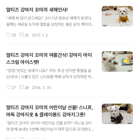
말티즈 강아지 꼬미의 새해인사!
글 내용
"새해 복 많이 받으세요!" 2017년 정유년 새해가 밝았다.
올해는 새로운 도약과 열정을 상징하는 붉은 닭의 해이다.
최근 닭의 이미지가 매우 안 좋아졌지만 사실 닭은 어둠 속
25
25
2017. 1. 2.
에서 새벽을 알리고 액운을 쫓는 꿈과 희망의 상징이다. 아
무쪼록 닭 쫓던 개가 지붕만 쳐다보지 않도록 연초부터 착
실하게 잘 준비해 연말에 후회하지 않도록 해야겠다. 하지
말티즈 강아지 꼬미의 여름간식! 강아지 아이
만 새해다짐은 늘 작심삼일이라는 점이 함정! "꼬미도 잘
챙겨줄게!" 작년에는 바쁘다는 핑계로 거의 와이프가 전담
스크림 아이스펫!
글 내용
하듯 꼬미를 챙겼다. 와이프도 바쁜데 말이다. 올해는 꼬미
"앙앙! 맛있는 냄새가 나요!" 서당 개 삼 년이면 풍월을 읊
랑도 자주 산책하고 가까운 곳이라도 부지런히 다녀야겠
는다더니 식품이 담긴 스티로폼 택배 상자가 도착하면 자
다. 함께 할 수 있다는 것이 얼마나 소중한가? 꼬미에겐 새
리부터 잡고 보는 말티즈 강아지 꼬미, 진심 매우 기대하는
해 아침도 평범한 하루의 시작이지만 어쨌든 또 한 살을 먹
27
28
2016. 7. 31.
눈빛이다. 오늘의 강아지 간식은 와이프가 SNS를 보다가
었다. 강아지 나이 여섯살, ..
신기해서 주문한 것으로 요즘처럼 무더운 날씨에 안성맞춤
이다. 바로 반려동물을 위한 강아지 아이스크림 아이스펫
말티즈 강아지 꼬미의 어린이날 선물! 스니프,
이다. "강아지도 아이스크림을 좋아한다?" 사람에 비해 체
구가 훨씬 작은 강아지들은 건강을 위해서 자극적이지 않
마독 강아지옷 & 클레이몽드 강아지그릇!
글 내용
은 음식을 섭취하는 것이 좋다. 특히 달고 맵고 짠 음식은
"말티즈 강아지 꼬미의 어린이날 선물 도착!" 어느덧 꼬미
절대 금물이다. 당연히 사람이 먹는 아이스크림은 유당이
와 함께 보내는 5번째 어린이날이 하루 앞으로 다가왔다.
많은 우유와 각종 인공착향료 등이 함유되어 있어 작은 체
사람 나이로 치면 이제 나와 비슷한 연배가 되었지만 꼬미
구의 강아지들에게는 해롭다. 하지만 무더운 날씨에 시원