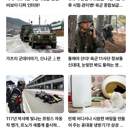
비보이 디퍼 인터뷰!
류 시험·관리병! 육군 종합보급창
33유류지원대를 가다!
가츠의 군대이야기, 신나군 上편
통해야 산다! 육군 11사단 정보통
신대대, 눈빛만 봐도 통하는 쌍둥
이 가설병!
117년 역사에 빛나는 프랑스 자동
언제 어디서나 시원한 바람을 만들
차 명가, 르노가 새롭게 출시하는
어 주는 휴대용 냉방기기! 삼성 포
탈리스만!
터블쿨러 쿨프레소 활용기!