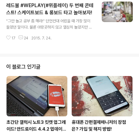
레드불 #WEPLAY(#위플레이) 두 번째 콘테
함께 달리는 것이 아니라 전체 구간을 총 15개로 나눠 끊임
없이 경쟁을 펼치며 23일간의 일정을 소화하여야만 한다.
스트! 스케이트보드 & 롱보드 타고 놀아보자!
글 내용
각 팀은 개인전 4명, 듀오로 구성된 3팀으로 나뉜다. 여기
"그만 놀고 공부 좀 해라!" 단언컨대 어렸을 때 가장 많이
에는 유일한 여성 참가자인 이탈리아 출신의 Paola Gian
들었던 말이다. 물론 아랑곳하지 않고 열심히 놀았지만 말
otti도 포함되어 있다. "우리는 항상 모험에 대한 열정을 지
이다. 근데 세상이 많이 바뀌었나 보다. 요즘은 재밌게 노는
니고 도전을 사랑한다!" 그녀는 지구상에서 가장 길고 특이
17
24
2015. 7. 24.
것도 공부하는 것만큼이나 중요한 시대가 되었다. 최근 SB
한 시베리아..
S MTV에서 매주 방영되는 #WEPLAY(#위플레이)는 크
리에이티브하고 펀한 놀이 문화의 모든 것을 소개하고 있
다. 지금까지 생각하지 못한 다양한 놀이사용설명서로 시
청자의 눈과 귀를 사로잡는다. 나아가 레드불, 네이버 TV
이 블로그 인기글
캐스트 손을 잡고 이색 콘테스트를 진행하기도 한다. 음악
으로 놀 수 있는 방법, 기발하고 재치 있는 발차기 등 재밌
는 주제로 일반인들의 영상을 응모받고 있다. "#WEPLAY
두 번째 콘테스트!" 이번 콘테스트의 테마는 스케이트보드
이다. 일반 보드나 크루..
초간단 갤럭시 노트3 킷캣 업그레
휴대폰 간편결제매니저의 장점
이드! 안드로이드 4.4.2 업데이트
은? 가입 및 해지 방법!
후기!