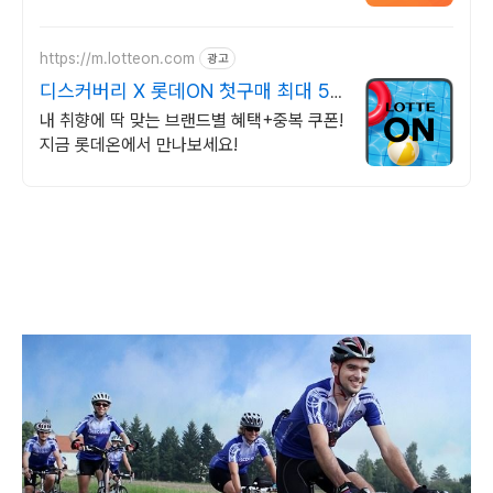
수입차 최대 할인 견적! 온라인계약! 최적가
프로모션 차량 빠른출고 선점하세요.
https://m.lotteon.com
광고
디스커버리 X 롯데ON 첫구매 최대 5
천원 혜택!
내 취향에 딱 맞는 브랜드별 혜택+중복 쿠폰!
지금 롯데온에서 만나보세요!