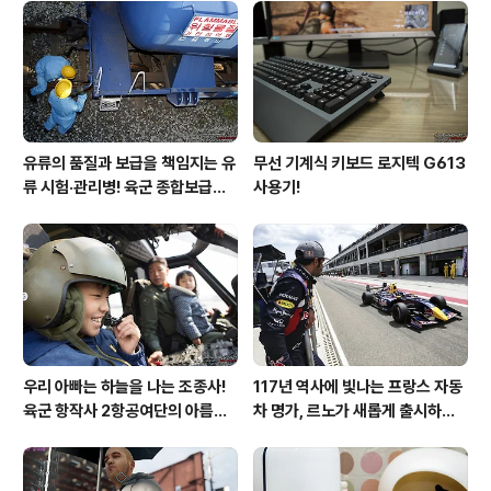
유류의 품질과 보급을 책임지는 유
무선 기계식 키보드 로지텍 G613
류 시험·관리병! 육군 종합보급창
사용기!
33유류지원대를 가다!
우리 아빠는 하늘을 나는 조종사!
117년 역사에 빛나는 프랑스 자동
육군 항작사 2항공여단의 아름다
차 명가, 르노가 새롭게 출시하는
운 비행!
탈리스만!