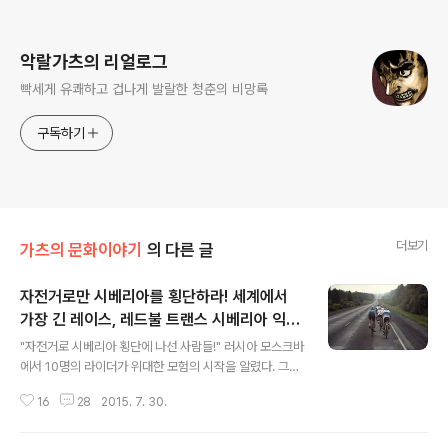
로그 정보
악랄가츠의 리얼로그
빡세게 유쾌하고 겁나게 발랄한 청춘의 비망록
구독하기
더보기
가츠의 문화이야기
의 다른 글
자전거로만 시베리아를 횡단하라! 세계에서
가장 긴 레이스, 레드불 트랜스 시베리아 익스
글 내용
트림!
"자전거로 시베리아 횡단에 나선 사람들!" 러시아 모스크바
에서 10명의 라이더가 위대한 모험의 시작을 알렸다. 그들
은 유럽의 모스크바와 아시아의 블라디보스톡을 잇는 총
16
28
2015. 7. 30.
길이 9,195km에 달하는 시베리아 횡단에 도전장을 내밀
었다. 9,195km는 지구 둘레의 4분 1에 달하는 거리로 시
간대만 자그마치 7번이나 바뀌는 엄청난 여정이다. 단순히