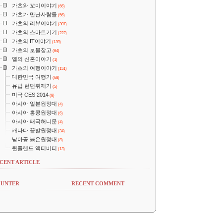
가츠와 꼬미이야기
(66)
가츠가 만난사람들
(56)
가츠의 리뷰이야기
(307)
가츠의 스마트기기
(222)
가츠의 IT이야기
(139)
가츠의 보물창고
(64)
옐의 신혼이야기
(1)
가츠의 여행이야기
(151)
대한민국 여행기
(68)
유럽 런던취재기
(5)
미국 CES 2014
(8)
아시아 일본원정대
(4)
아시아 홍콩원정대
(6)
아시아 태국허니문
(4)
캐나다 끝발원정대
(34)
남아공 붉은원정대
(8)
퀸즐랜드 액티비티
(13)
CENT ARTICLE
UNTER
RECENT COMMENT