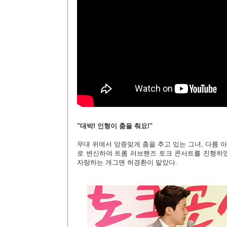
"대박! 인형이 춤을 춰요!"
무대 위에서 앙증맞게 춤을 추고 있는 그녀, 다름
로 변신하여 트롬 러브핸즈 토크 콘서트를 진행하였
자랑하는 개그맨 허경환이 맡았다.