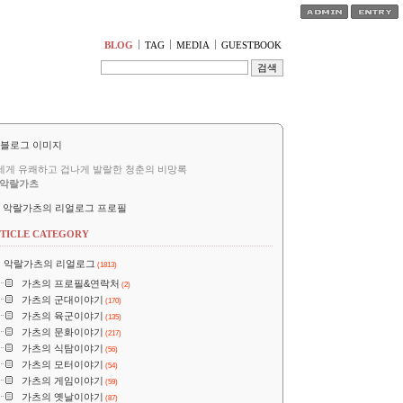
티스토리툴바
BLOG
TAG
MEDIA
GUESTBOOK
세게 유쾌하고 겁나게 발랄한 청춘의 비망록
악랄가츠
악랄가츠의 리얼로그 프로필
TICLE CATEGORY
악랄가츠의 리얼로그
(1813)
가츠의 프로필&연락처
(2)
가츠의 군대이야기
(170)
가츠의 육군이야기
(135)
가츠의 문화이야기
(217)
가츠의 식탐이야기
(56)
가츠의 모터이야기
(54)
가츠의 게임이야기
(59)
가츠의 옛날이야기
(87)