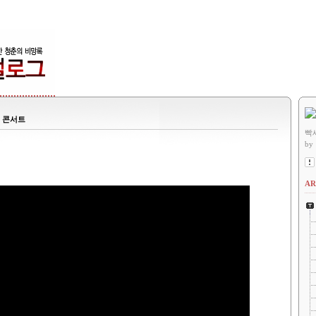
크 콘서트
빡
by
AR