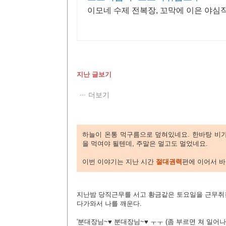
이모네 수제 전복장, 꼬막에 이은 야심작
지난 글보기
더보기
하늘이 온통 먹구름으로 덮혀있네요. 한바탕 비가
을 먹여야 될텐데, 주말은 멀고도 멀었네요.
이번 이야기는 지난 시간
절대권력
편에 이어서 
지난밤 당직근무를 서고 황금같은 토요일을 근무취
다가와서 나를 깨운다.
'분대장님~♥ 분대장님~♥ ㅜㅜ (좀 부르면 쳐 일어나