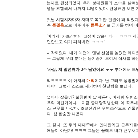
분대로 편성되었다. 우리 분대원들의 소속을 살펴보자
명을 포함해서 나까지 10명이었다. 편성표만 보면
첫날 시험치자마자 자대로 복귀한 인원이 꽤 되었다
주
큰걸음
으로 아주아주
큰목소리
로 군가를 하며 
'이기자! 가츠상병님 고생이 많습니다~~ ㅋㅋㅋ 
면안보고 여기 째려봐요! ㅋㅋㅋ'
시작되었다. 내가 예전에 맨날 선임들 놀렸던 레파토
ㅜ
그렇게 우리 분대는 옹기종기 모여서 식사를 하는
'사실, 저 말년휴가 3주 남았어요 ㅜㅜ 부대에서 보낼
앜ㅋㅋㅋㅋ 이 아저씨
대박
이다. 난 그래도 상병말이
아야~ 그렇게 스스로 세뇌하며 첫날밤을 보냈다.
얼마나 잤을까? 불침번이 날 깨운다. 아저씨 위병
우와 미친거아냐... 지금 중대당직병한테 이 꼭두새
소 근무를 나갔다. 조교선임은 위병조장으로 건물
다. 참 한숨만 나온다.
그 찰나, 또 우리 대대쪽에서 연대탄약고 근무자들
애들이 아닌가! ㅋㅋㅋ 그들은 꿈에도 내가 근무서고