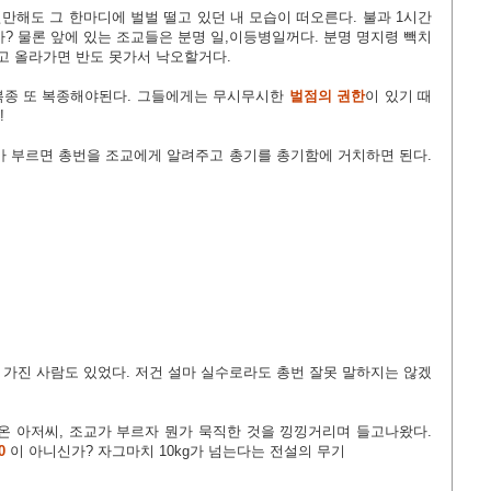
전만해도 그 한마디에 벌벌 떨고 있던 내 모습이 떠오른다. 불과 1시간
? 물론 앞에 있는 조교들은 분명 일,이등병일꺼다. 분명 명지령
빽치
리고 올라가면 반도 못가서 낙오할거다.
복종 또 복종해야된다. 그들에게는 무시무시한
벌점의 권한
이 있기 때
!
가 부르면 총번을 조교에게 알려주고 총기를 총기함에 거치하면 된다.
번을 가진 사람도 있었다. 저건 설마 실수로라도 총번 잘못 말하지는 않겠
 온 아저씨, 조교가 부르자 뭔가 묵직한 것을 낑낑거리며 들고나왔다.
0
이 아니신가? 자그마치 10kg가 넘는다는 전설의 무기