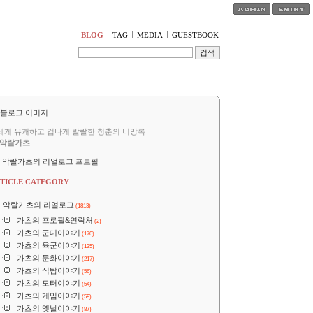
티스토리툴바
BLOG
TAG
MEDIA
GUESTBOOK
세게 유쾌하고 겁나게 발랄한 청춘의 비망록
악랄가츠
악랄가츠의 리얼로그 프로필
TICLE CATEGORY
악랄가츠의 리얼로그
(1813)
가츠의 프로필&연락처
(2)
가츠의 군대이야기
(170)
가츠의 육군이야기
(135)
가츠의 문화이야기
(217)
가츠의 식탐이야기
(56)
가츠의 모터이야기
(54)
가츠의 게임이야기
(59)
가츠의 옛날이야기
(87)