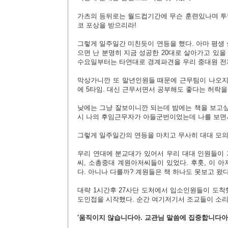
가츠의 등뒤로는 월드컵기간에 무슨 훈련있나며 투덜
코 포상을 받으리라!
그렇게 일주일간 미친듯이 연등을 했다. 아마 평생 
으면 난 분명히 지금 성공한 20대로 살아가고 있
수요일부터는 타연대로 경계파견을 우리 중대원 전체
막상가니깐 또 말년인원들 때문에 근무팀이 나오지
에 5타임. 대신 근무서면서 공부해도 좋다는 허락을
낮에는 그냥 잘보이니깐 되는데 밤에는 책을 보고싶
시 나의 후임근무자가
아들군번이었는데 나를 보면서
그렇게 일주일간의 연등을 마치고 무사히 대대 모
우리 연대에 분교대
가 있어서 우리 대대
인원들이 
씨, 소총중대 계원아저씨들이 있었다. 후훗, 이 
다.
아니나 다를까? 계원들은 책 하나도 못보고 왔
대략 1시간후 27사단 도처
에서 입소인원들이 도착했
도인접을 시작했다. 순간 여기저기서 조교들이 소리
'움직이지 않습니다아. 교관님 말씀에 집중합니다아.