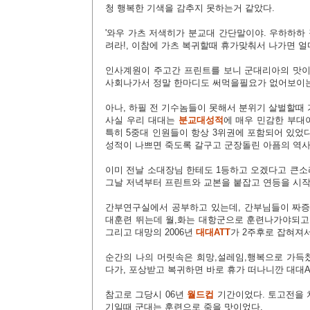
청 행복한 기색을 감추지 못하는거 같았다.
'와우 가츠 저색히가
분교대 간단말이야. 우하하하 
려라!, 이참에 가츠 복귀할때 휴가맞춰서 나가면 얼
인사계원이 주고간 프린트를 보니 군대리아의 맛이
사회나가서 정말 한마디도 써먹을
필요가 없어보이는
아나, 하필 전 기수놈들이 못해서 분위기 살벌할때 가는
사실 우리 대대는
분교대성적
에 매우 민감한 부대이
특히 5중대 인원들이 항상 3위권에 포함되어 있었
성적이 나쁘면 죽도록 갈구고 군장돌린 아픔의 역사
이미 전날 소대장님 한테도 1등하고 오겠다고 큰소
그날 저녁부터 프린트와 교본을 붙잡고 연등을 시
간부연구실에서 공부하고 있는데, 간부님들이 짜증
대훈련 뛰는데 월,화는 대항군으로 훈련나가야되고,
그리고 대망의 2006년
대대ATT
가 2주후로 잡혀져
순간의 나의 머릿속은 희망,설레임,행복
으로 가득
다가, 포상받고 복귀하면 바로 휴가 떠나니깐 대대A
참고로 그당시 06년
월드컵
기간이었다. 토고전을 
기일때 군대는 훈련으로 죽을 맛이었다.