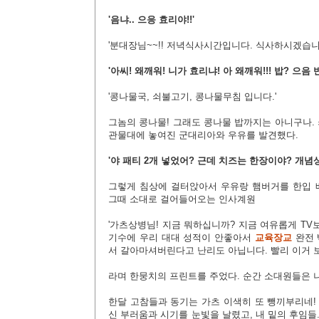
'음냐.. 으응 효리야!!'
'분대장님~~!! 저녁식사시간입니다. 식사하시겠습니
'아씨! 왜깨워! 니가 효리냐! 아 왜깨워!!!
밥? 으음 
'콩나물국, 쇠불고기, 콩나물무침 입니다.'
그놈의 콩나물! 그래도 콩나물 밥까지는 아니구나.
관물대에 놓여진 군대리아와 우유를 발견했다.
'야 패티 2개 넣었어? 근데 치즈는 한장이야? 개념
그렇게 침상에 걸터앉아서 우유랑 햄버거를 한입 
그때 소대로 걸어들어오는 인사계원
'가츠상병님! 지금 뭐하십니까? 지금 여유롭게 T
기수에 우리 대대 성적이 안좋아서
교육장교
완전 
서 갈아마셔버린다고 난리도 아닙니다. 빨리 이거 보
라며 한뭉치의 프린트를 주었다. 순간 소대원들은 
한달 고참들과 동기는 가츠 이색히 또 뺑끼부리네!
신 부러움과 시기를 눈빛을 날렸고, 내 밑의 후임들