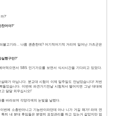
까?'
반찬머야?'
 쇠불고기라... 나름 괜츈한데? 어기적어기적 거리며 일어난 가츠군은
상실했구만?'
베어먹으면서 SBS 인기가요를
보면서 식사시간을 기다리고 있었다.
V보실때가 아닙니다. 분교대 시험이 이제 일주일도 안남았습니다! 저번
빡돌았습니다. 이번에 파견가기전날 시험쳐서 떨어지면 그냥 대대에
고 달달 외우십시오!'
나를 바라보며 각양각색의 눈빛을 날렸다.
 이번에 소총반아니고 기능반이라던데 아나 니가 거길 왜가! 라며 연
. 특히 내 분대 후임들은 분명히 표정관리를 하고 있는거 같았지만 엄