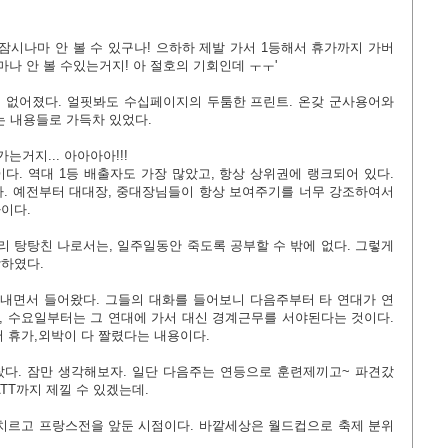
잠시나마 안 볼 수 있구나! 으하하 제발 가서 1등해서 휴가까지 가버
마나 안 볼 수있는거지! 아 절호의 기회인데 ㅜㅜ
'
 없어졌다. 얼핏봐도 수십페이지의 두툼한 프린트. 온갖 군사용어와
 내용들로 가득차 있었다.
거지... 아아아아!!!
다. 역대 1등 배출자도 가장 많았고, 항상 상위권에 랭크되어 있다.
다. 예전부터 대대장, 중대장님들이 항상 보여주기를 너무 강조하여서
이다.
리 탕탕친 나로서는, 일주일동안 죽도록 공부할 수 밖에 없다. 그렇게
작하였다.
내면서 들어왔다. 그들의 대화를 들어보니 다음주부터 타 연대가 연
 수요일부터는 그 연대에 가서 대신 경계근무를 서야된다는 것이다.
서 휴가,외박이 다 짤렸다는 내용이다.
찼다. 잠만 생각해보자. 일단 다음주는 연등으로 훈련제끼고~ 파견갔
TT까지 제낄 수 있겠는데.
치르고 프랑스전을 앞둔 시점이다. 바깥세상은 월드컵으로 축제 분위