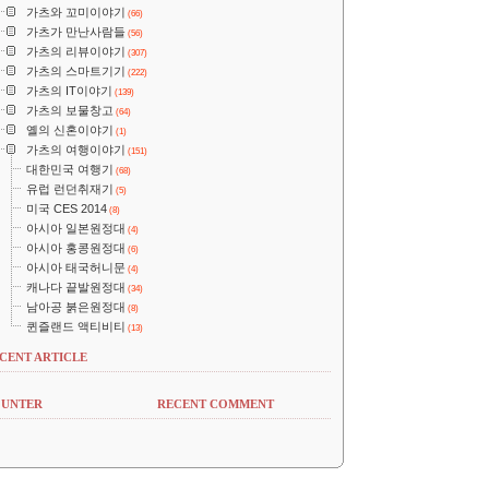
가츠와 꼬미이야기
(66)
가츠가 만난사람들
(56)
가츠의 리뷰이야기
(307)
가츠의 스마트기기
(222)
가츠의 IT이야기
(139)
가츠의 보물창고
(64)
옐의 신혼이야기
(1)
가츠의 여행이야기
(151)
대한민국 여행기
(68)
유럽 런던취재기
(5)
미국 CES 2014
(8)
아시아 일본원정대
(4)
아시아 홍콩원정대
(6)
아시아 태국허니문
(4)
캐나다 끝발원정대
(34)
남아공 붉은원정대
(8)
퀸즐랜드 액티비티
(13)
CENT ARTICLE
UNTER
RECENT COMMENT