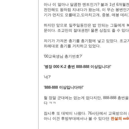
아나 이 얼마나 달콤한 멘트인가? 불과 1년 6개월
전만해도 왕처럼 지내다가 왔는데, 이 무슨 봉변인가
기가 먼지도 모를테고,도마치고개, 중봉, 매봉 데
하지만 앞으로 일주일동안은 밥 안되는 그들에게 
문이다. 조교만의 절대권한! 물론 상점도 줄 수 있다
자기가 가져온 총기를 총기함에 넣고 있었다. 조교
차례대로 총기를 거치하고 있었다.
'00교육생님 총기번호?'
'병장 000 K-2
총번 888-888 이상입니다!'
'네?'
'888-888 이상입니다아!'
헐 정말 군대에는 없는게 없다지만, 888-888 총
다 ㅋㅋ
잠시후 또 대박이 나왔다. 76사단에서 교육받으러
아니 이
건 후방부대에서나 볼 수 있다던
전설의
m6