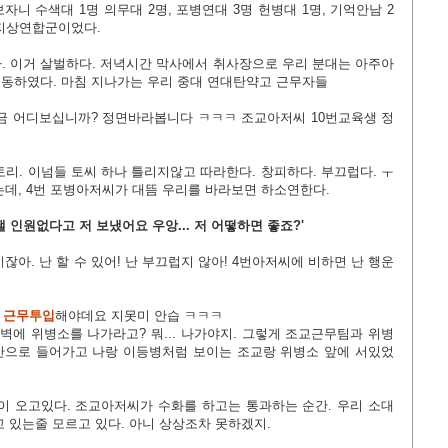
니 수색대 1명 의무대 2명, 포병연대 3명 헌병대 1명, 기억안남 2
 지상연합군이었다.
. 이거 살벌하다. 저녁시간 막사에서 취사장으로 우리 분대는 아주아
이동하였다. 마침 지나가는 우리 중대
연대탄약고 근무자들
지금 어디보십니까? 정면바라봅니다 ㅋㅋㅋ 조교아저씨 10번교육생
정
리. 이넘들 토씨 하나 틀리지않고 따라한다. 창피하다. 부끄럽다. ㅜ
데, 4번 포병아저씨가 대뜸 우리를 바라보면 하소연한다.
 인원없다고 저 보냈어요 우앙... 저 어떻하면 좋죠?'
잖아. 난 할 수 있어! 난 부끄럽지 않아! 4번아저씨에 비하면 난 행운
소
근무투입
해야
데요 지못미 안습
ㅋㅋㅋ
벽에 위병소를 나가라고? 뭐... 나가야지. 그렇게 조교근무팀과 위병
안으로 들어가고 나랑 이등병처럼 보이는 조교랑 위병소 앞에 서있었
이 오고있다. 조교아저씨가 수화를 하고는 통과하는 순간. 우리 소대
 있는줄 모르고 있다. 아니 상상조차 못하겠지.