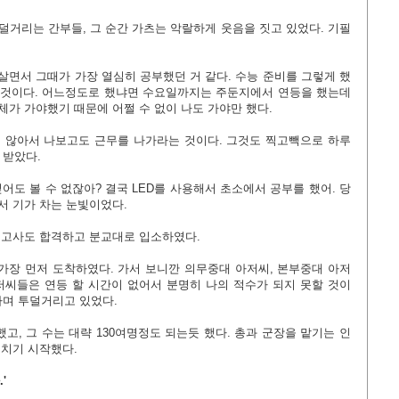
거리는 간부들, 그 순간 가츠는 악랄하게 웃음을 짓고 있었다. 기필
살면서 그때가 가장 열심히 공부했던 거 같다. 수능 준비를 그렇게 했
을 것이다. 어느정도로 했냐면 수요일까지는 주둔지에서 연등을 했는데
가 가야했기 때문에 어쩔 수 없이 나도 가야만 했다.
 않아서 나보고도 근무를 나가라는 것이다. 그것도 찍고빽으로 하루
 받았다.
어도 볼 수 없잖아? 결국 LED를 사용해서 초소에서 공부를 했어
.
당
 기가 차는 눈빛이었다.
의고사도 합격하고 분교대로 입소하였다.
가장 먼저 도착하였다. 가서 보니깐 의무중대 아저씨, 본부중대 아저
아저씨들은 연등 할 시간이 없어서 분명히 나의 적수가 되지 못할 것이
다며 투덜거리고 있었다.
고, 그 수는 대략 130여명정도 되는듯 했다. 총과 군장을 맡기는
인
치기 시작했다.
'