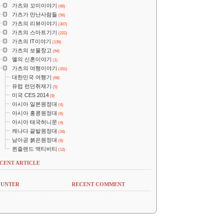
가츠와 꼬미이야기
(66)
가츠가 만난사람들
(56)
가츠의 리뷰이야기
(307)
가츠의 스마트기기
(222)
가츠의 IT이야기
(139)
가츠의 보물창고
(64)
옐의 신혼이야기
(1)
가츠의 여행이야기
(151)
대한민국 여행기
(68)
유럽 런던취재기
(5)
미국 CES 2014
(8)
아시아 일본원정대
(4)
아시아 홍콩원정대
(6)
아시아 태국허니문
(4)
캐나다 끝발원정대
(34)
남아공 붉은원정대
(8)
퀸즐랜드 액티비티
(13)
CENT ARTICLE
UNTER
RECENT COMMENT