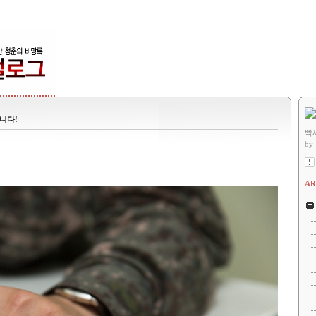
니다!
빡
by
AR