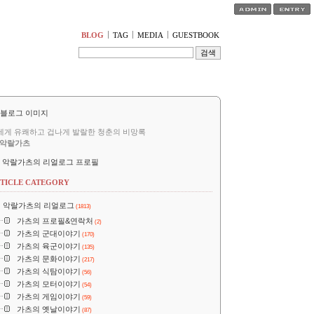
티스토리툴바
BLOG
TAG
MEDIA
GUESTBOOK
세게 유쾌하고 겁나게 발랄한 청춘의 비망록
악랄가츠
악랄가츠의 리얼로그 프로필
TICLE CATEGORY
악랄가츠의 리얼로그
(1813)
가츠의 프로필&연락처
(2)
가츠의 군대이야기
(170)
가츠의 육군이야기
(135)
가츠의 문화이야기
(217)
가츠의 식탐이야기
(56)
가츠의 모터이야기
(54)
가츠의 게임이야기
(59)
가츠의 옛날이야기
(87)