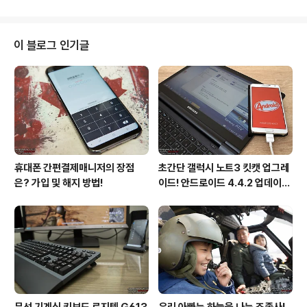
한 주의 스트레스와 고민을 볼링공에 담아 핀과 함께 날려
버리는 충무대대 볼링 동아리를 만나 보자. "토요일 오전은
볼링장 나들이!" 충무대대 볼링동아리는 작년 연말 처음 개
이 블로그 인기글
설되어 장병들의 취미활동 여건을 보장하고 주말 영외 동
아리 활동 활성화에 앞장서고 있다. 매주 토요일 오전 볼링
동아리 장병들은 부대 인근에 위치한 볼링장을 방문해 자
유로운 분위기에서 저마다의 실력을 뽐내고 있다. 물론 실
력이 뛰어나지 않아도 신청만 하면 누구..
휴대폰 간편결제매니저의 장점
초간단 갤럭시 노트3 킷캣 업그레
은? 가입 및 해지 방법!
이드! 안드로이드 4.4.2 업데이트
후기!
무선 기계식 키보드 로지텍 G613
우리 아빠는 하늘을 나는 조종사!