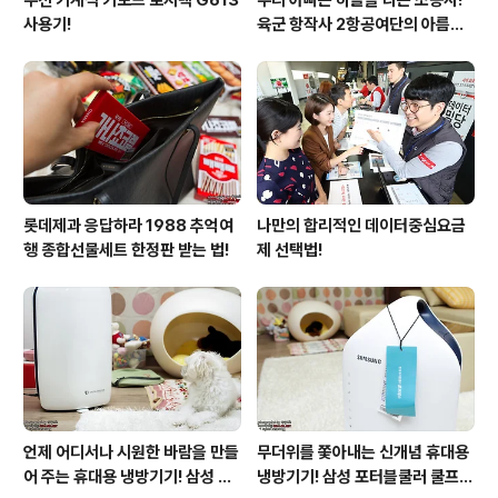
사용기!
육군 항작사 2항공여단의 아름다
운 비행!
롯데제과 응답하라 1988 추억여
나만의 합리적인 데이터중심요금
행 종합선물세트 한정판 받는 법!
제 선택법!
언제 어디서나 시원한 바람을 만들
무더위를 쫓아내는 신개념 휴대용
어 주는 휴대용 냉방기기! 삼성 포
냉방기기! 삼성 포터블쿨러 쿨프레