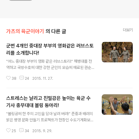
더보기
가츠의 육군이야기
의 다른 글
군번 4개인 중대장 부부의 영화같은 러브스토
리를 소개합니다!
글 내용
"어느 중대장 부부의 영화 같은 러브스토리!" 해병대를 전
역하고 국방수호에 대한 강한 군인의 모습에 매료된 권순
동 대위는 다소 늦은 나이에 육군 3사관학교에 입학해 대
38
24
2015. 11. 27.
한민국 육군 장교로서 첫 발을 내디뎠다. 임관 후 강원도 화
천에 위치한 7사단에서 소대장, GP장, 중대장 등 다양한
보직을 수행하게 되었으나 지역 및 GOP부대의 임무 특성
스트레스는 날리고 친밀감은 높이는 육군 수
상 출타 및 활동이 제한되어 새로운 인연을 만나기란 하늘
에 별 따기였다. 그러던 찰나 지인의 소개로 국방시설본부
기사 충무대대 볼링 동아리!
글 내용
에서 근무 중인 최성순 대위를 알게 되었다. 최성순 대위는
"볼링공에 한 주의 고민을 담아 날려 버려!" 존중과 배려의
앳된 외모와는 달리 태권도 선수 출신으로 여군특임중대
밝은 병영 문화 만들기 프로젝트가 한창인 수도기계화보병
부사관을 거쳐 장교가 된 대한민국 최강 여군 중 한 명이다.
사단은 육군이 선정한 감사나눔 우수부대이다. 그중에서도
"헌혈의 집에서의 첫 만남!" 정작 소개를 받고도 바쁜 업무
25
34
2015. 9. 29.
포병여단 충무대대는 활발한 동아리 활동과 적극적인 부대
로 인해 실제 만남이 이뤄지기..
개방행사를 통해 장병들의 호응이 뜨겁다. 그럼 지금부터