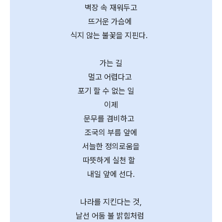
벽장 속 재워두고
뜨거운 가슴에
식지 않는 불꽃을 지핀다.
가는 길
멀고 어렵다고
포기 할 수 없는 일
이제
문무를 겸비하고
조국의 부름 앞에
서늘한 정의로움을
따뜻하게 실천 할
내일 앞에 선다.
나라를 지킨다는 것,
날선 어둠 불 밝힘처럼