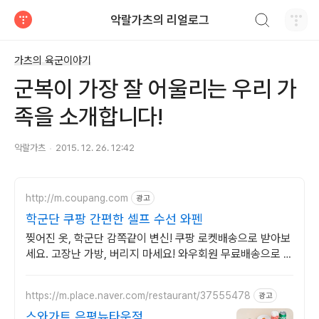
검색하기
악랄가츠의 리얼로그
티스토리
가츠의 육군이야기
군복이 가장 잘 어울리는 우리 가
족을 소개합니다!
악랄가츠
2015. 12. 26. 12:42
http://m.coupang.com
광고
학군단 쿠팡 간편한 셀프 수선 와펜
찢어진 옷, 학군단 감쪽같이 변신! 쿠팡 로켓배송으로 받아보
세요. 고장난 가방, 버리지 마세요! 와우회원 무료배송으로 새
롭게 변신시켜 보세요.
https://m.place.naver.com/restaurant/37555478
광고
스와가트 은평뉴타운점