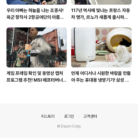
우리 아빠는 하늘을 나는 조종사!
117년 역사에 빛나는 프랑스 자동
육군 항작사 2항공여단의 아름다
차 명가, 르노가 새롭게 출시하는
운 비행!
탈리스만!
게임 프레임 확인 및 동영상 캡처
언제 어디서나 시원한 바람을 만들
프로그램 추천! MSI 애프터버너
어 주는 휴대용 냉방기기! 삼성 포
(AfterBurner) 간단 사용법!
터블쿨러 쿨프레소 활용기!
의안내
티스토리
로그인
고객센터
© Daum Corp.