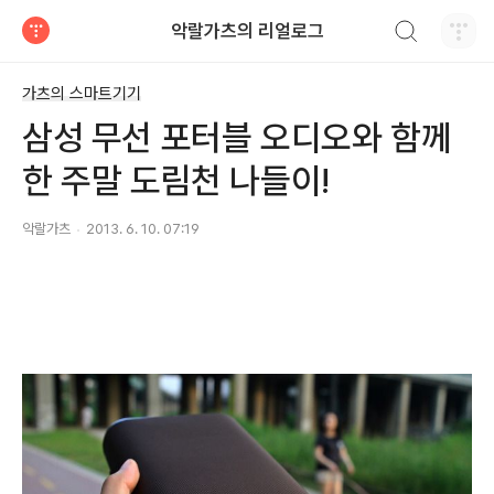
검색하기
악랄가츠의 리얼로그
티스토리
가츠의 스마트기기
삼성 무선 포터블 오디오와 함께
한 주말 도림천 나들이!
악랄가츠
2013. 6. 10. 07:19