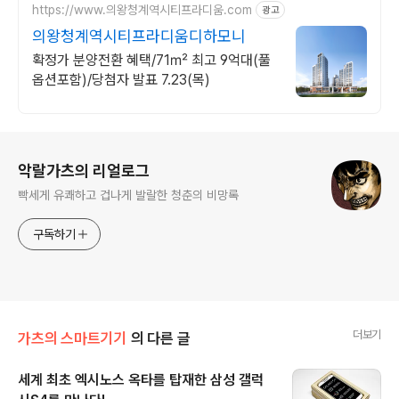
https://www.의왕청계역시티프라디움.com
광고
의왕청계역시티프라디움디하모니
확정가 분양전환 혜택/71㎡ 최고 9억대(풀
옵션포함)/당첨자 발표 7.23(목)
로그 정보
악랄가츠의 리얼로그
빡세게 유쾌하고 겁나게 발랄한 청춘의 비망록
구독하기
더보기
가츠의 스마트기기
의 다른 글
세계 최초 엑시노스 옥타를 탑재한 삼성 갤럭