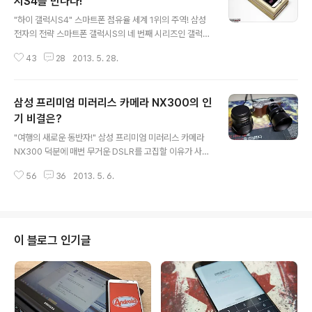
시S4를 만나다!
글 내용
"하이 갤럭시S4" 스마트폰 점유율 세계 1위의 주역! 삼성
전자의 전략 스마트폰 갤럭시S의 네 번째 시리즈인 갤럭시
S4를 사용 중에 있다. 이미 출시 전부터 세계에서 가장 빠
43
28
2013. 5. 28.
른 엑시노스 옥타를 탑재한다고 하여 큰 화제가 되었다. 그
럼 지금부터 더욱 강력해진 성능으로 돌아온 갤럭시S4를
소개하도록 하겠다. "디스플레이는 커지고 무게는 가벼워
삼성 프리미엄 미러리스 카메라 NX300의 인
진 갤럭시S4" 우선 가장 큰 변화는 126.7mm Full HD S
uperAMOLED (1920x1080) Display 대화면에 두께
기 비결은?
글 내용
7.9mm, 무게 133g으로 갤럭시S3와 비교하여 전체적인
"여행의 새로운 동반자!" 삼성 프리미엄 미러리스 카메라
크기는 비슷하나 베젤을 대폭 줄였다. 또한 디스플레이를
NX300 덕분에 매번 무거운 DSLR를 고집할 이유가 사라
안전성을 높이기 위해 고릴라 글래스 3 커버 유리를 채택
졌다. 평소 들고 다니는 DSLR의 경우 렌즈와 스트로브, 배
하여 전작에 비해 표면의 긁힘이나 파손에 3배 이상 잘 견
56
36
2013. 5. 6.
터리 등을 모두 합치면 족히 4kg는 훌쩍 넘어가지만 NX3
디도록..
00은 렌즈 포함 400g에 불과하다. 그야말로 최강의 휴대
성과 성능을 동시에 잡은 제품이다. 그래서일까? NX300
의 인기가 어느 때보다 높다. 실제로 국내 출시 한 달여 만
에 7,000대 판매를 돌파하며 승승장구 중이다. 이는 국내
이 블로그 인기글
미러리스 카메라 구매자의 30%가 NX300를 선택한 것으
로 지금까지 출시된 삼성 프리미엄 미러리스 카메라 모델
중 가장 빠른 속도로 판매되고 있는 셈이다. 이번 시간에는
NX300의 인기 비결을 살펴 보고자 한다. "최고의 조작성
을 보여주..