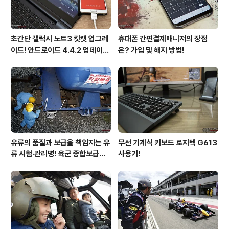
초간단 갤럭시 노트3 킷캣 업그레
휴대폰 간편결제매니저의 장점
이드! 안드로이드 4.4.2 업데이트
은? 가입 및 해지 방법!
후기!
유류의 품질과 보급을 책임지는 유
무선 기계식 키보드 로지텍 G613
류 시험·관리병! 육군 종합보급창
사용기!
33유류지원대를 가다!