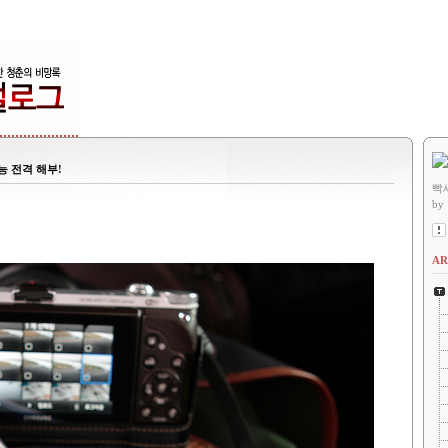
능 전격 해부!
빡
by
AR