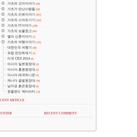
가츠와 꼬미이야기
(66)
가츠가 만난사람들
(56)
가츠의 리뷰이야기
(307)
가츠의 스마트기기
(222)
가츠의 IT이야기
(139)
가츠의 보물창고
(64)
옐의 신혼이야기
(1)
가츠의 여행이야기
(151)
대한민국 여행기
(68)
유럽 런던취재기
(5)
미국 CES 2014
(8)
아시아 일본원정대
(4)
아시아 홍콩원정대
(6)
아시아 태국허니문
(4)
캐나다 끝발원정대
(34)
남아공 붉은원정대
(8)
퀸즐랜드 액티비티
(13)
CENT ARTICLE
UNTER
RECENT COMMENT