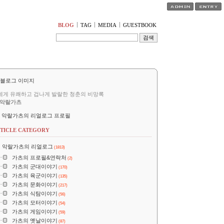
티스토리툴바
BLOG
TAG
MEDIA
GUESTBOOK
세게 유쾌하고 겁나게 발랄한 청춘의 비망록
악랄가츠
악랄가츠의 리얼로그 프로필
TICLE CATEGORY
악랄가츠의 리얼로그
(1813)
가츠의 프로필&연락처
(2)
가츠의 군대이야기
(170)
가츠의 육군이야기
(135)
가츠의 문화이야기
(217)
가츠의 식탐이야기
(56)
가츠의 모터이야기
(54)
가츠의 게임이야기
(59)
가츠의 옛날이야기
(87)