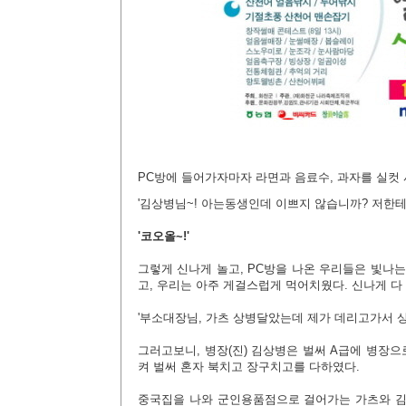
PC방에 들어가자마자 라면과 음료수, 과자를 실컷
'김상병님~! 아는동생인데 이쁘지 않습니까? 저한테
'코오올~!'
그렇게 신나게 놀고, PC방을 나온 우리들은 빛나
고, 우리는 아주 게걸스럽게 먹어치웠다. 신나게 
'부소대장님, 가츠 상병달았는데 제가 데리고가서 상
그러고보니, 병장(진) 김상병은 벌써 A급에 병장
켜 벌써 혼자 북치고 장구치고를 다하였다.
중국집을 나와 군인용품점으로 걸어가는 가츠와 김