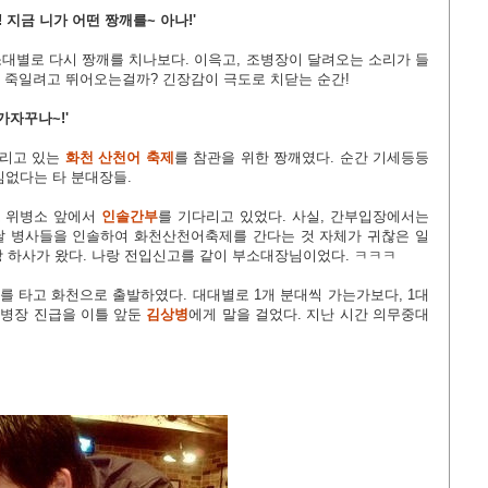
! 지금 니가 어떤 짱깨를~ 아나!'
대별로 다시 짱깨를 치나보다. 이윽고, 조병장이 달려오는 소리가 들
날 죽일려고 뛰어오는걸까? 긴장감이 극도로 치닫는 순간!
가자꾸나~!'
열리고 있는
화천 산천어 축제
를 참관을 위한 짱깨였다. 순간 기세등등
심없다는 타 분대장들.
고 위병소 앞에서
인솔간부
를 기다리고 있었다. 사실, 간부입장에서는
날 병사들을 인솔하여 화천산천어축제를 간다는 것 자체가 귀찮은 일
장 하사가 왔다. 나랑 전입신고를 같이 부소대장님이었다. ㅋㅋㅋ
를 타고 화천으로 출발하였다. 대대별로 1개 분대씩 가는가보다, 1대
중 병장 진급을 이틀 앞둔
김상병
에게 말을 걸었다. 지난 시간 의무중대