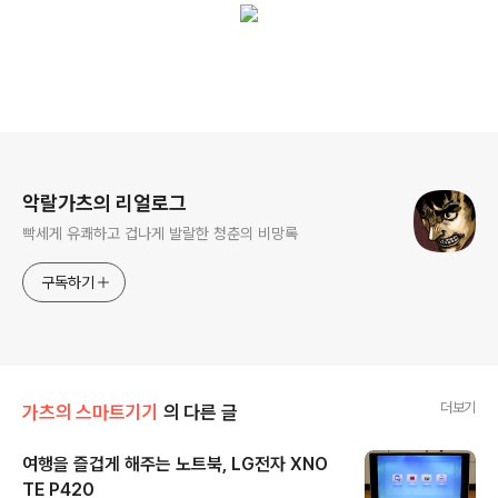
로그 정보
악랄가츠의 리얼로그
빡세게 유쾌하고 겁나게 발랄한 청춘의 비망록
구독하기
더보기
가츠의 스마트기기
의 다른 글
여행을 즐겁게 해주는 노트북, LG전자 XNO
TE P420