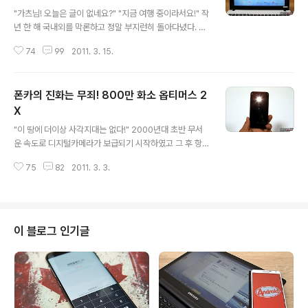
글 내용
"가츠님! 오늘은 글이 없네요?" "지금 여행 중이라서요!" 작
년 한 해 국내외를 막론하고 정말 부지런히 돌아다녔다. 일
주일에 최소한 2, 3회는 서울을 떠나있었으니 말이다. 물
74
99
2011. 3. 15.
론 내가 좋아서 하는 일이다 보니 결코 힘들거나 귀찮지 않
았다. 오히려 타이트한 일정이 나를 더욱 짜릿하게 해주었
다. 그렇지만 명색이 블로거인데 매일같이 블로그에 글을
폰카의 진화는 무죄! 800만 화소 옵티머스 2
포스팅하지 못한다거나 중요한 자료를 제 때 보내주지 못
할 때마다 무척 불편하였다. "노트북을 한 대 장만하세요!"
X
글 내용
"근데 막상 딱히 땡기는게 없더라고요!" "여기 가보시면 마
"이 땅에 더이상 사각지대는 없다!" 2000년대 초반 무서
음이 변하실 듯!" "LG XNOTE 2011 아카데미 페스티벌!"
운 속도로 디지털카메라가 보급되기 시작하였고 그 후 항
이웃블로거의 소개로 알게된 LG XNOTE 2011 아카데미
상 지니고 다니는 휴대폰에도 장착되기에 이르렀다. 최근
페스티벌, 100일동안 매일 1대씩 추첨하는 이벤트인데 무
75
82
2011. 3. 3.
에는 트위터, 페이스북 등과 같이 소셜미디어와 찰떡궁합
엇보다도..
을 이루며 수많은 사람들이 편리하게 사용하고 있다. 글을
작성하고 있는 지금 이 시각에도 생생한 사진과 영상이 전
세계 곳곳에서 끊임없이 업데이트되고 있다. 특히 지하철
성추행, 리비아 시위 등 언론에서도 좀처럼 촬영할 수 없는
이 블로그 인기글
급박한 자료들이 휴대폰에 장착된 카메라를 통해 국경을
초월하여 전파되고 있다. 하지만 늘 아쉬운 부분은 폰카의
화질이다. "괜히 DSLR을 사용하게 아니야!" 요즘 DSLR
의 매력에 푹 빠져있다. 찍으면 찍을 수록 매력적인 DSLR!
하지만 분명히 단점도 있다. 무..