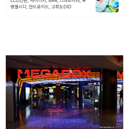
LCD간판, 사이니지, BAR, 스마트미러, 투
명엘시디, 안드로이드, 고휘도DID