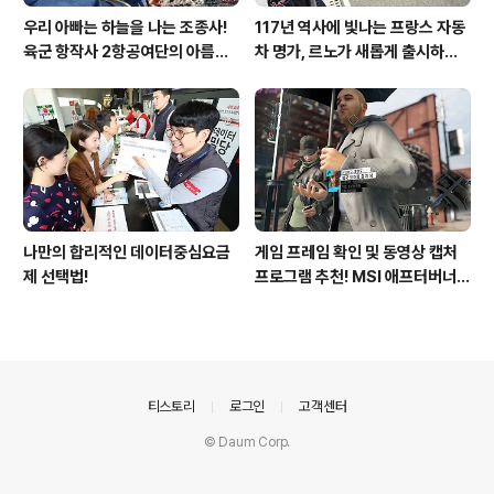
우리 아빠는 하늘을 나는 조종사!
117년 역사에 빛나는 프랑스 자동
육군 항작사 2항공여단의 아름다
차 명가, 르노가 새롭게 출시하는
운 비행!
탈리스만!
나만의 합리적인 데이터중심요금
게임 프레임 확인 및 동영상 캡처
제 선택법!
프로그램 추천! MSI 애프터버너
(AfterBurner) 간단 사용법!
의안내
티스토리
로그인
고객센터
© Daum Corp.