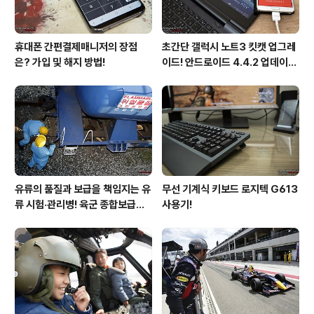
휴대폰 간편결제매니저의 장점
초간단 갤럭시 노트3 킷캣 업그레
은? 가입 및 해지 방법!
이드! 안드로이드 4.4.2 업데이트
후기!
유류의 품질과 보급을 책임지는 유
무선 기계식 키보드 로지텍 G613
류 시험·관리병! 육군 종합보급창
사용기!
33유류지원대를 가다!