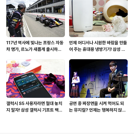
117년 역사에 빛나는 프랑스 자동
언제 어디서나 시원한 바람을 만들
차 명가, 르노가 새롭게 출시하는
어 주는 휴대용 냉방기기! 삼성 포
탈리스만!
터블쿨러 쿨프레소 활용기!
갤럭시 S5 사용자라면 절대 놓치
공연 중 짜장면을 시켜 먹어도 되
지 말자! 삼성 갤럭시 기프트 백배
는 뮤지컬? 언제는 행복하지 않은
즐기기!
순간이 있었나요!