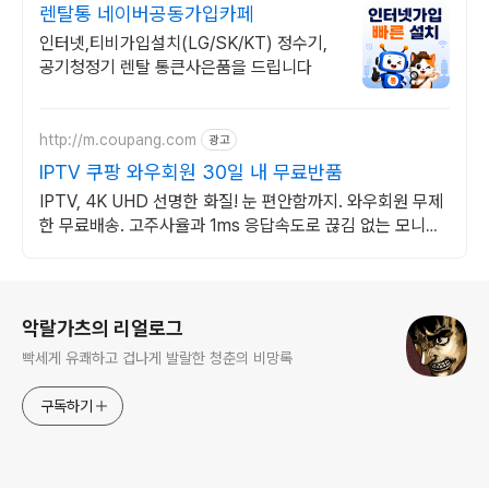
렌탈통 네이버공동가입카페
인터넷,티비가입설치(LG/SK/KT) 정수기,
공기청정기 렌탈 통큰사은품을 드립니다
http://m.coupang.com
광고
IPTV 쿠팡 와우회원 30일 내 무료반품
IPTV, 4K UHD 선명한 화질! 눈 편안함까지. 와우회원 무제
한 무료배송. 고주사율과 1ms 응답속도로 끊김 없는 모니터,
오늘주문 내일도착 로켓배송.
로그 정보
악랄가츠의 리얼로그
빡세게 유쾌하고 겁나게 발랄한 청춘의 비망록
구독하기