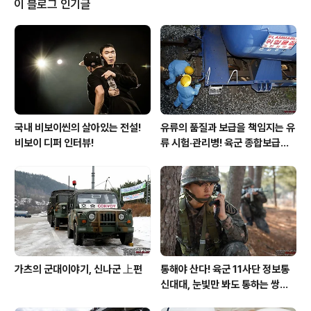
이 블로그 인기글
는데 주문하는 김에 예전부터 사고 싶었던 샤오미 레인보
우 건전지도 함께 구입했다. 알록달록 예쁜 색상의 건전지
가 눈에 확 들어온다. 가격 또한 10개 세트 3,000원 미만
으로 저렴한 편이다. "국내 정식 통관된 샤오미 체중계!" 기
존의 샤오미 체중계는 k..
국내 비보이씬의 살아있는 전설!
유류의 품질과 보급을 책임지는 유
비보이 디퍼 인터뷰!
류 시험·관리병! 육군 종합보급창
33유류지원대를 가다!
가츠의 군대이야기, 신나군 上편
통해야 산다! 육군 11사단 정보통
신대대, 눈빛만 봐도 통하는 쌍둥
이 가설병!