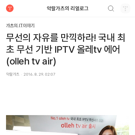
검색하기
악랄가츠의 리얼로그
티스토리
가츠의 IT이야기
무선의 자유를 만끽하라! 국내 최
초 무선 기반 IPTV 올레tv 에어
(olleh tv air)
악랄가츠
2016. 8. 29. 02:07