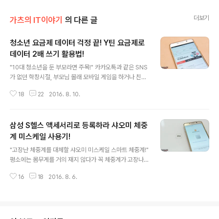
더보기
가츠의 IT이야기
의 다른 글
청소년 요금제 데이터 걱정 끝! Y틴 요금제로
데이터 2배 쓰기 활용법!
글 내용
"10대 청소년을 둔 부모라면 주목!" 카카오톡과 같은 SNS
가 없던 학창시절, 부모님 몰래 모바일 게임을 하거나 친구
들과 통화, 문자 메시지 등을 보내다가 어마무시한 요금 고
18
22
2016. 8. 10.
지서가 나올 때마다 하늘이 무너지는 것만 같았다. 물론 쌩
돈을 내주신 부모님 마음이 더 쓰리지 않았을까? 무선 인터
넷이 집집마다 설치되고 다양한 SNS 서비스가 출시된 지
삼성 S헬스 액세서리로 등록하라 샤오미 체중
금도 데이터 폭탄의 위험은 곳곳에 도사리고 있다. 특히 유
혹에 쉽게 넘어가거나 이해도가 부족한 어린 청소년들의
계 미스케일 사용기!
글 내용
경우 항시 주의해야 하며 아예 위험을 방지하고자 청소년
"고장난 체중계를 대체할 샤오미 미스케일 스마트 체중계!"
특화 요금제를 사용하는 경우가 잦다. 그러나 기존의 청소
평소에는 몸무게를 거의 재지 않다가 꼭 체중계가 고장나
년 요금제의 경우 한정적인 음성, 데이터 제공량으로 인해
면 하루에도 몇 번씩 궁금해진다. 결국 이틀 만에 고장난 체
보고 싶은 영상이나 음악, 게임 등을 마음껏 즐기기에 부족
16
18
2016. 8. 6.
중계를 대신할 샤오미 미스케일 스마트 체중계를 주문했
하다. 이에 kt는 획기적인 1..
다. 가격은 2만 원대로 쇼핑몰 쿠폰, 카드 할인 등을 받으면
더욱 저렴하게 구입할 수 있다. 가성비 끝판왕으로 알려진
샤오미답게 가격 대비 수려한 디자인과 스마트한 기능을
자랑한다. 아참! 샤오미 체중계는 AA 건전지 4개가 들어가