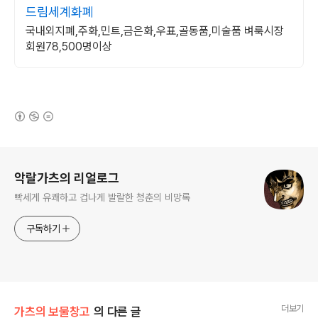
드림세계화폐
국내외지폐,주화,민트,금은화,우표,골동품,미술품 벼룩시장
회원78,500명이상
(새창열림)
로그 정보
악랄가츠의 리얼로그
빡세게 유쾌하고 겁나게 발랄한 청춘의 비망록
구독하기
더보기
가츠의 보물창고
의 다른 글