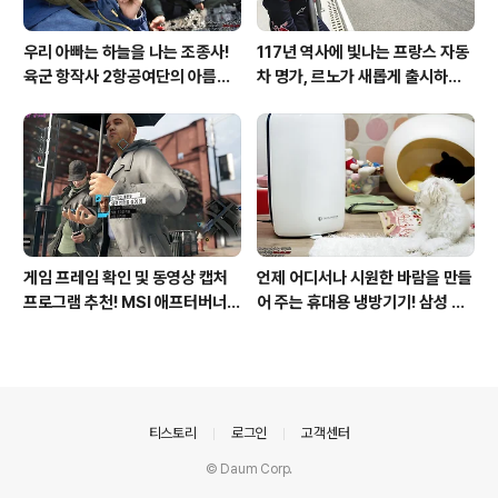
우리 아빠는 하늘을 나는 조종사!
117년 역사에 빛나는 프랑스 자동
육군 항작사 2항공여단의 아름다
차 명가, 르노가 새롭게 출시하는
운 비행!
탈리스만!
게임 프레임 확인 및 동영상 캡처
언제 어디서나 시원한 바람을 만들
프로그램 추천! MSI 애프터버너
어 주는 휴대용 냉방기기! 삼성 포
(AfterBurner) 간단 사용법!
터블쿨러 쿨프레소 활용기!
의안내
티스토리
로그인
고객센터
© Daum Corp.