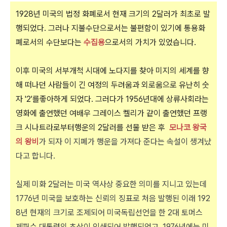
1928년 미국의 법정 화폐로서 현재 크기의 2달러가 최초로 발
행되었다. 그러나 지불수단으로서는 불편함이 있기에 통용화
폐로서의 수단보다는
수집용
으로서의 가치가 있었습니다.
이후 미국의 서부개척 시대에 노다지를 찾아 미지의 세계를 향
해 떠나던 사람들이 긴 여정의 두려움과 외로움으로 유난히 숫
자 '2'를좋아하게 되었다. 그러다가 1956년대에 상류사회라는
영화에 출연했던 여배우 그레이스 켈리가 같이 출연했던 프랭
크 시나트라로부터행운의 2달러를 선물 받은 후
모나코 왕국
의 왕비
가 되자 이 지폐가 행운을 가져다 준다는 속설이 생겨났
다고 합니다.
실제 미화 2달러는 미국 역사상 중요한 의미를 지니고 있는데
1776년 미국을 보호하는
신뢰의 징표로 처음 발행된 이래 192
8년 현재의 크기로 조제되어 미국독립선언을 한 2대
토머스
제퍼슨 대통령의 초상이 인쇄되어 발행되었고, 1976년에는 미