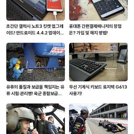
된 것이다. 그후로 잊..
초간단 갤럭시 노트3 킷캣 업그레
휴대폰 간편결제매니저의 장점
이드! 안드로이드 4.4.2 업데이트
은? 가입 및 해지 방법!
후기!
유류의 품질과 보급을 책임지는 유
무선 기계식 키보드 로지텍 G613
류 시험·관리병! 육군 종합보급창
사용기!
33유류지원대를 가다!