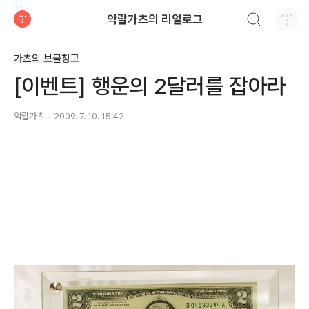
검색하기
악랄가츠의 리얼로그
티스토리
가츠의 보물창고
[이벤트] 행운의 2달러를 잡아라
악랄가츠
2009. 7. 10. 15:42