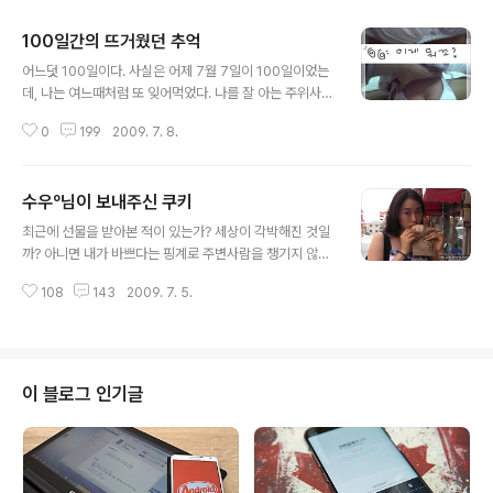
100일간의 뜨거웠던 추억
글 내용
어느덧 100일이다. 사실은 어제 7월 7일이 100일이었는
데, 나는 여느때처럼 또 잊어먹었다. 나를 잘 아는 주위사람
들은 항상 다음과 같이 말했다. '가츠 점마~! 또 금방 싫증
0
199
2009. 7. 8.
내겠구만~!' 사실, 아주 정확하다. 남들보다 마음은 항상 앞
서지만, 그에 못지않게 금방 흥미를 잃고 싫증내기 십상이
었다. 그래서 처음 만났을때만해도 크게 마음을 주지 않았
수우º님이 보내주신 쿠키
다. 또 항상 그랬던거처럼 언제 버림받을지 모르기 때문이
글 내용
다.그냥 살살 해보자. 초반부터 너무 들이대지 말자. 그렇게
최근에 선물을 받아본 적이 있는가? 세상이 각박해진 것일
조심스레 시작하였다. 그러나 첫 만남부터 나를 당황시켰
까? 아니면 내가 바쁘다는 핑계로 주변사람을 챙기지 않아
다. 아무것도 모르는 상태에서 첫 대면한 우리는 어색하기
서 그런걸까? 언제부터인가 누군가와 선물을 주고 받는 일
그지 없었다. 무언가는 해야 하는데 뭐부터 해야될까? 이거
108
143
2009. 7. 5.
이 좀처럼 없었던거 같다. 그냥 지인들끼리 만나서 식사나
하자고 하면 순순히 받아들일까? 문제가 발생하지는 않을
술을 마실 뿐이다. 그러던 어느날, 나의 방명록에 비밀글이
까? 이런저런 걱정으로..
하나 남겨져 있었다. 이웃 블로거인 수우님이 남긴 것이다.
내용인즉슨, 내가 너에게 쿠키를 선사할테니, 냉큼 주소를
문자로 보내라~! 라는 내용이었다. 마른 하늘에 왠 쿠키?
이 블로그 인기글
평소 나를 마음에 품고 있었던건가? 난 아직 마음에 준비가
안되었는데.... 퍽퍽~! 곰곰히 생각해보니~ 얼마전 수우님
께서 블로그 1주년 이벤트를 개최하셨다. 행운의 주인공 5
명을 선정하신다고 하였는데, 두둥~! 당당히 나도 당첨이