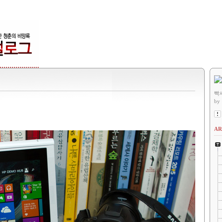
빡
by
AR