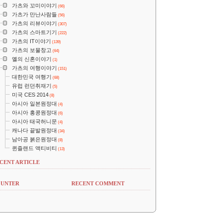
가츠와 꼬미이야기
(66)
가츠가 만난사람들
(56)
가츠의 리뷰이야기
(307)
가츠의 스마트기기
(222)
가츠의 IT이야기
(139)
가츠의 보물창고
(64)
옐의 신혼이야기
(1)
가츠의 여행이야기
(151)
대한민국 여행기
(68)
유럽 런던취재기
(5)
미국 CES 2014
(8)
아시아 일본원정대
(4)
아시아 홍콩원정대
(6)
아시아 태국허니문
(4)
캐나다 끝발원정대
(34)
남아공 붉은원정대
(8)
퀸즐랜드 액티비티
(13)
CENT ARTICLE
UNTER
RECENT COMMENT