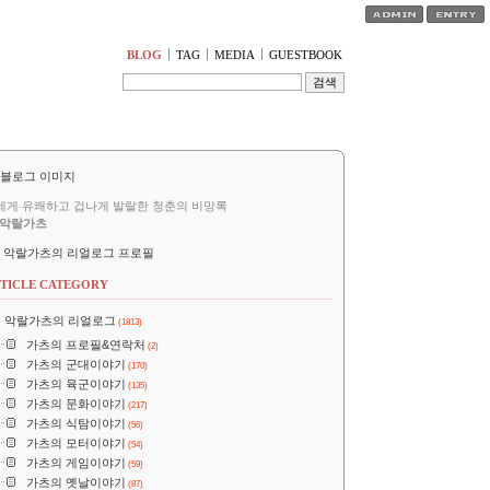
티스토리툴바
BLOG
TAG
MEDIA
GUESTBOOK
세게 유쾌하고 겁나게 발랄한 청춘의 비망록
악랄가츠
악랄가츠의 리얼로그 프로필
TICLE CATEGORY
악랄가츠의 리얼로그
(1813)
가츠의 프로필&연락처
(2)
가츠의 군대이야기
(170)
가츠의 육군이야기
(135)
가츠의 문화이야기
(217)
가츠의 식탐이야기
(56)
가츠의 모터이야기
(54)
가츠의 게임이야기
(59)
가츠의 옛날이야기
(87)