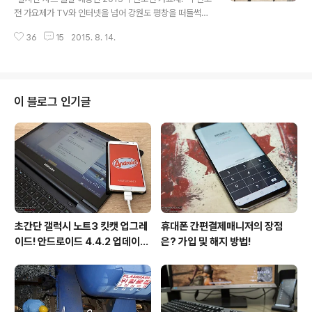
시 한 화면에서 멤버십 할인, 적립 등을 받을 수 있게끔 도
전 가요제가 TV와 인터넷을 넘어 강원도 평창을 떠들썩하
와주는 것이다. 앞으로는 할인을 받고 적립할 때마다 일일
게 만들었다. 10주년을 맞아 기획된 2015 무한도전 영동
이 멤버십 카드를 꺼내거나 바꿀 필요가 없으며 이용 중인
36
15
2015. 8. 14.
고속도로 가요제는 시작 이틀 전부터 줄서기 진풍경을 연
매장의 할인 정보를 ..
출하며 3만여 좌석을 조기에 매진시키며 영동고속도로를
초토화시켰다. 큰 이변이 없는 한 올해도 무한도전 가요제
음원이 출시되면 실시간 차트 올킬은 따논 당상이다. 무한
도전 가요제뿐만 아니라 요즘 많은 이들이 사랑을 받고 있
이 블로그 인기글
는 쇼미더머니4와 다음 주 방송 예정인 슈퍼스타K7까지
가세한다면 실시간 음원 차트 경쟁은 더욱 뜨거워질 듯하
다. 평소 음악을 좋아하는 이들에겐 그야말로 최고의 시즌
인 셈이다. 이에 데이터 걱정 없이 듣고 싶은 음원을 마음껏
들을 수 있는 지니팩을 소개하고자 한..
초간단 갤럭시 노트3 킷캣 업그레
휴대폰 간편결제매니저의 장점
이드! 안드로이드 4.4.2 업데이트
은? 가입 및 해지 방법!
후기!