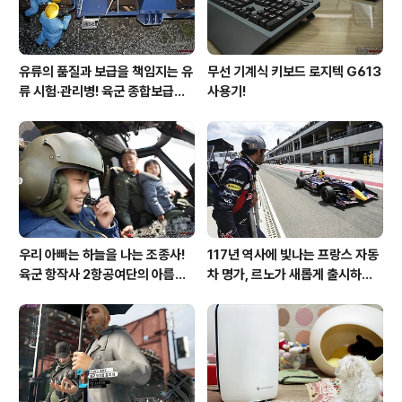
유류의 품질과 보급을 책임지는 유
무선 기계식 키보드 로지텍 G613
류 시험·관리병! 육군 종합보급창
사용기!
33유류지원대를 가다!
우리 아빠는 하늘을 나는 조종사!
117년 역사에 빛나는 프랑스 자동
육군 항작사 2항공여단의 아름다
차 명가, 르노가 새롭게 출시하는
운 비행!
탈리스만!