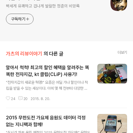
빡세게 유쾌하고 겁나게 발랄한 청춘의 비망록
구독하기
더보기
가츠의 리뷰이야기
의 다른 글
알아서 척척! 최고의 할인 혜택을 알려주는 똑
똑한 전자지갑, kt 클립(CLiP) 사용기!
글 내용
"전자지갑의 새로운 혁명!" 요즘은 어딜 가나 할인이나 적
립을 받을 수 있는 세상이다. 이에 몇 해 전부터 다양한 멤
버십 카드를 모아 놓은 전자지갑 앱이 각광받고 있다. 하지
24
20
2015. 8. 20.
만 지금 소개하는 kt의 새로운 전자지갑 앱인 클립(CLiP)
은 지금껏 경험하지 못한 차별화된 편리함을 탑재하였다.
우선 2500여 개에 달하는 신용카드 할인 정보와 멤버십
2015 무한도전 가요제 음원도 데이터 걱정
카드, 쿠폰 등을 한 곳에 모았다. 사실 여기까지는 새로운
혁명이라고 말하기 민망하다. 뭐니 뭐니 해도 클립의 가장
없는 지니팩과 함께!
글 내용
강력한 무기는 최대 할인 혜택을 자동으로 알려 주고 결제
"실시간 차트 올킬 예정인 2015 무한도전 가요제!" 무한도