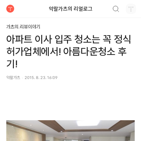
검색하기
악랄가츠의 리얼로그
티스토리
가츠의 리뷰이야기
아파트 이사 입주 청소는 꼭 정식
허가업체에서! 아름다운청소 후
기!
악랄가츠
2015. 8. 23. 16:09