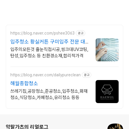
https://blog.naver.com/pshee3063
광고
입주청소 황실커튼 구미입주 전문 대표
업체
입주의모든것 줄눈직접시공,씽크대UV코팅,
탄성,입주청소 등 친환경소재,합리적가격
https://blog.naver.com/dailypureclean
광고
해월종합청소
쓰레기집,공장청소,준공청소,입주청소,화재
청소,식당청소,카페청소,유리청소 등등
로그 정보
악랄가츠의 리얼로그