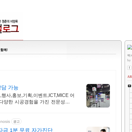
 함께!
빡
by
AR
상담 가능
사,홍보,기획,이벤트,ICT,MICE 어
 다양한 시공경험을 가진 전문성있는
gnosis
광고
금 1분 무료 자가진단