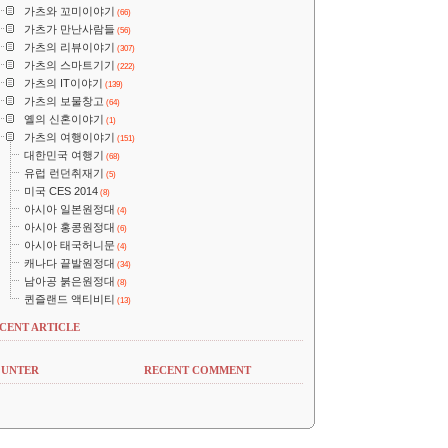
가츠와 꼬미이야기
(66)
가츠가 만난사람들
(56)
가츠의 리뷰이야기
(307)
가츠의 스마트기기
(222)
가츠의 IT이야기
(139)
가츠의 보물창고
(64)
옐의 신혼이야기
(1)
가츠의 여행이야기
(151)
대한민국 여행기
(68)
유럽 런던취재기
(5)
미국 CES 2014
(8)
아시아 일본원정대
(4)
아시아 홍콩원정대
(6)
아시아 태국허니문
(4)
캐나다 끝발원정대
(34)
남아공 붉은원정대
(8)
퀸즐랜드 액티비티
(13)
CENT ARTICLE
UNTER
RECENT COMMENT