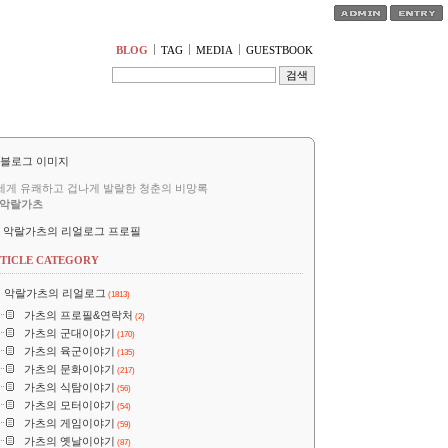
티스토리툴바
BLOG
TAG
MEDIA
GUESTBOOK
세게 유쾌하고 겁나게 발랄한 청춘의 비망록
악랄가츠
악랄가츠의 리얼로그 프로필
TICLE CATEGORY
악랄가츠의 리얼로그
(1813)
가츠의 프로필&연락처
(2)
가츠의 군대이야기
(170)
가츠의 육군이야기
(135)
가츠의 문화이야기
(217)
가츠의 식탐이야기
(56)
가츠의 모터이야기
(54)
가츠의 게임이야기
(59)
가츠의 옛날이야기
(87)