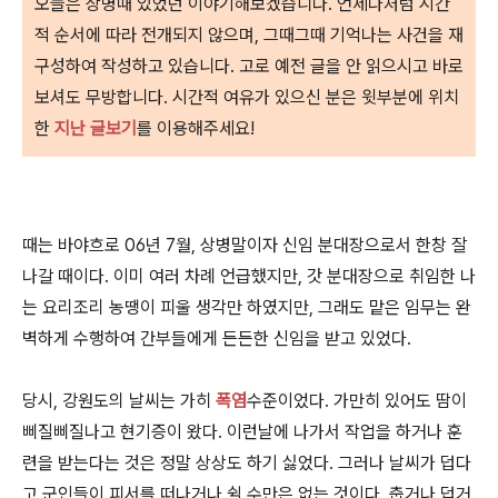
오늘은 상병때 있었던 이야기해보겠습니다.
언제나처럼 시간
적 순서에 따라 전개되지 않으며, 그때그때 기억나는 사건을 재
구성하여 작성하고 있습니다. 고로 예전 글을 안 읽으시고 바로
보셔도 무방합니다. 시간적 여유가 있으신 분은 윗부분에 위치
한
지난 글보기
를 이용해주세요!
때는 바야흐로 06년 7월, 상병말이자 신임 분대장으로서 한창 잘
나갈 때이다. 이미 여러 차례 언급했지만, 갓 분대장으로 취임한 나
는 요리조리 농땡이 피울 생각만 하였지만, 그래도 맡은 임무는 완
벽하게 수행하여 간부들에게 든든한 신임을 받고 있었다.
당시, 강원도의 날씨는 가히
폭염
수준이었다. 가만히 있어도 땀이
삐질삐질나고 현기증이 왔다. 이런날에 나가서 작업을 하거나 훈
련을 받는다는 것은 정말 상상도 하기 싫었다. 그러나 날씨가 덥다
고 군인들이 피서를 떠나거나 쉴 수만은 없는 것이다. 춥거나 덥거