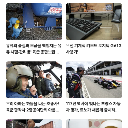
후기!
유류의 품질과 보급을 책임지는 유
무선 기계식 키보드 로지텍 G613
류 시험·관리병! 육군 종합보급창
사용기!
33유류지원대를 가다!
우리 아빠는 하늘을 나는 조종사!
117년 역사에 빛나는 프랑스 자동
육군 항작사 2항공여단의 아름다
차 명가, 르노가 새롭게 출시하는
운 비행!
탈리스만!