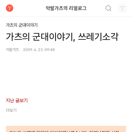
검색하기
악랄가츠의 리얼로그
티스토리
가츠의 군대이야기
가츠의 군대이야기, 쓰레기소각
악랄가츠
2009. 6. 23. 09:48
지난 글보기
더보기