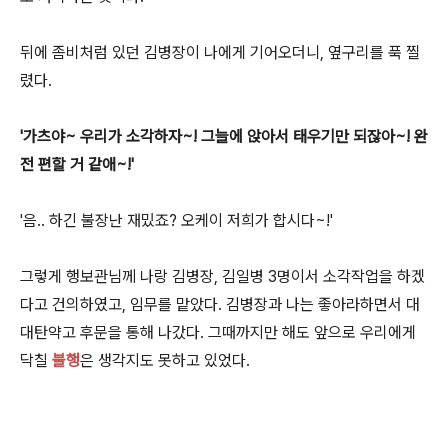
뒤에 좀비처럼 있던 김병장이 나에게 기어오더니, 옆구리를 푹 찔
렸다.
'가츠야~ 우리가 소각하자~! 그늘에 앉아서 태우기만 되잖아~! 완
전 편할 거 같애~!'
'음.. 하긴 불장난 재밌죠? 오케이 저희가 합시다~!'
그렇게 행보관님께 나랑 김병장, 김일병 3명이서 소각작업을 하겠
다고 건의하였고, 임무를 맡았다. 김병장과 나는 좋아라하면서 대
대탄약고 후문을 통해 나갔다. 그때까지만 해도 앞으로 우리에게
닥칠
불행
은 생각지도 못하고 있었다.