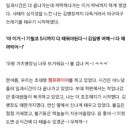
일과시간은 다 끝나가는데 까딱하다가는 이거 저녁까지 하게 생겼
다. 사태의 심각성을 느낀 나는 김병장까지 다독거려서 마구마구
쓰레기를 태우기 시작하였다.
'야 이거~! 기필코 5시까지 다 태워야된다~! 김일병 머해~! 다 때
려박어~!'
'우왕 가츠병장님 너무 뜨거워요~! 불 겁나 커~! ㅋㅋㅋ'
한여름, 우리는 초대형
캠프파이어
를 하고 있었다. 시간은 어느덧
흘러 일과시간이 다 끝나가고 있었다. 부대 저편에서는 작업나갔
던 중대원들이 복귀하고 있었고, 나는 더 초조해지기 시작했다. 김
병장도 매한가지였다. 연신 옆에서 신나게 태우고 있었다. 불길은
점점 거세졌고, 불기둥은 하늘높이 치솟아올랐다. 음 좋아~! 이정
도면 순식간에 다 태울수 있겠군~! 우하하~!