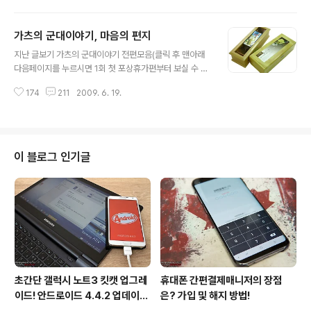
나처럼 시간적 순서에 따라 전개되지 않으며, 그때그때 기
억나는 사건을 재구성하여 작성하고 있습니다. 고로 예전
가츠의 군대이야기, 마음의 편지
글을 안 읽으시고 바로 보셔도 무방합니다. 시간적 여유가
글 내용
있으신 분은 윗부분에 위치한 지난 글보기를 이용해주세
지난 글보기 가츠의 군대이야기 전편모음(클릭 후 맨아래
요! 때는 바야흐로 작년 10월, 당시 서울에서 거주중인 가
다음페이지를 누르시면 1회 첫 포상휴가편부터 보실 수 있
츠군에게 한 통의 전화가 왔다. 아침부터 울리는 낯선 전화
습니다) 오늘은 갓 일병이 되었을 무렵 있었던 이야기를 해
번호, 택배아저씨인가? 주문한게 있나 기억해보지만 딱히
174
211
2009. 6. 19.
보겠습니다. 언제나처럼 시간적 순서에 따라 전개되지 않
생각나는게 없다. '여보세요~!' '안녕하십니까? 가츠선배님
으며, 그때그때 기억나는 사건을 재구성하여 작성하고 있
되십니까?' '네 맞는데요~! 누구세요?'..
습니다. 고로 예전 글을 안 읽으시고 바로 보셔도 무방합니
다. 시간적 여유가 있으신 분은 윗부분에 위치한 지난 글보
기를 이용해주세요! 떄는 바야흐로 05년 7월, 지긋지긋한
이 블로그 인기글
이등병을 마치고 가츠군은 일병으로 진급하였다. 커피자판
기 앞에서 담배를 한대 피면서 지난 6개월을 찌질한 시절
을 회상하고 있었다. 군대에서도 시간이 가긴 가는구나~!
이제는 엄연한 대한민국 육군 일병이 되었군~! 가슴팍에
새로 오바로크쳐진 일병 약장이 너무나 빛나..
초간단 갤럭시 노트3 킷캣 업그레
휴대폰 간편결제매니저의 장점
이드! 안드로이드 4.4.2 업데이트
은? 가입 및 해지 방법!