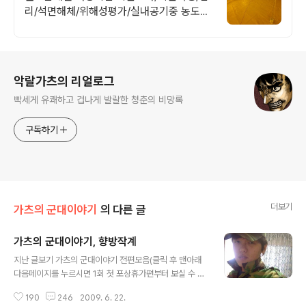
리/석면해체/위해성평가/실내공기중 농도측
정
로그 정보
악랄가츠의 리얼로그
빡세게 유쾌하고 겁나게 발랄한 청춘의 비망록
구독하기
더보기
가츠의 군대이야기
의 다른 글
가츠의 군대이야기, 향방작계
글 내용
지난 글보기 가츠의 군대이야기 전편모음(클릭 후 맨아래
다음페이지를 누르시면 1회 첫 포상휴가편부터 보실 수 있
습니다) 가츠의 옛날이야기 전편모음 오늘은 전역하고 처
190
246
2009. 6. 22.
음 받은 예비군 훈련에 대해서 이야기해보겠습니다. 언제