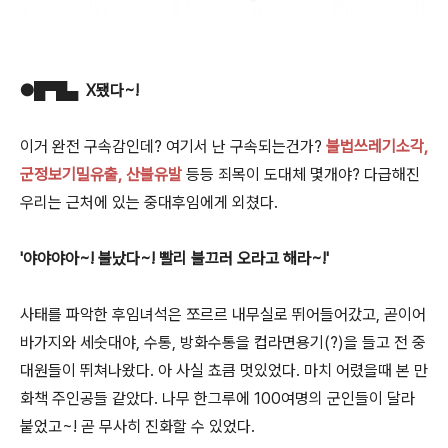
●█▀█▄ X됐다~!
이거 완전 구속감인데? 여기서 난 구속되는건가?
불법쓰레기소각,
군정보기밀유출, 산불유발
등등 죄목이 도대체 몇개야? 다급해진
우리는 근처에 있는 중대후임에게 외쳤다.
'야야야아~! 불났다~! 빨리 불끄러 오라고 해라~!'
사태를 파악한 후임녀석은 쪼르르 내무실로 뛰어들어갔고, 곧이어
바가지와 세숫대야, 수통, 방화수통을 컵라면용기(?)을 들고 전 중
대원들이 뛰쳐나왔다. 아 사실 쵸큼 멋있었다. 마치 어렸을때 본 만
화책 주인공들 같았다. 나무 한그루에 100여명의 군인들이 달라
붙었고~! 곧 무사히 진화할 수 있었다.