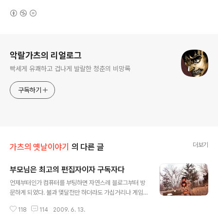
(새창열림)
로그 정보
악랄가츠의 리얼로그
빡세게 유쾌하고 겁나게 발랄한 청춘의 비망록
구독하기
더보기
가츠의 옛날이야기
의 다른 글
부모님은 최고의 편집자이자 구독자다
글 내용
언제부터인가 컴퓨터를 부팅하면 자연스레 블로그부터 방
문하게 되었다. 불과 몇달전만 하더라도 가십거리나 게임
사이트를 방문하였는데 말이다. 또한, 정말 돈주고도 접할
118
114
2009. 6. 13.
수 없는 지인들의 주옥같은 포스팅을 읽으면서 컴퓨터하는