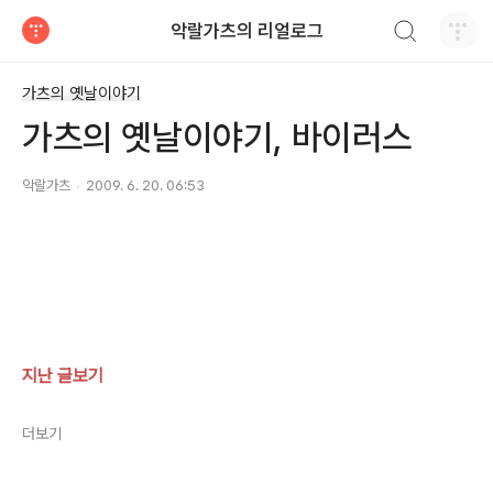
검색하기
악랄가츠의 리얼로그
티스토리
가츠의 옛날이야기
가츠의 옛날이야기, 바이러스
악랄가츠
2009. 6. 20. 06:53
지난 글보기
더보기