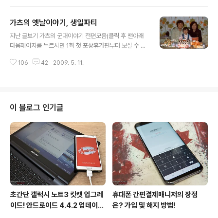
것이 단지 시간 떼우기가 아니라 훨씬 영양가있는 여가시
간이 되었다. 그리고 결정적으로 아침형 인간이 되었다. 지
가츠의 옛날이야기, 생일파티
난 밤, 여느때처럼 아침에 올린 포스팅에 어떤 댓글이 달렸
글 내용
을까? 기대하며 블로그를 방문하였다. 블로그관리창에서
지난 글보기 가츠의 군대이야기 전편모음(클릭 후 맨아래
방명록을 보니 평소와 다르게 많은 분들께 글을 남겨주신
다음페이지를 누르시면 1회 첫 포상휴가편부터 보실 수 있
게 아닌가? 무슨일인가 싶어서 확인을 해보니, 두둥~! 금주
습니다) 가츠의 옛날이야기 전편모음 83년생인 나는 교육
의 베스트 view블로거에 선정되었다며 축하한다는 글이
106
42
2009. 5. 11.
계에 종사하시는 부모님을 따라 어린 시절을 울릉도에서
었다. 이제 블로그에 대해 차츰차츰 알아가며 흥미를 붙이
보냈다. 너무 어렸을때라 기억나는게 거의 없지만, 순간순
고 있었는데 말이다. 예상치 못한 선정소식에 놀라기..
간 영화의 한 장면처럼 떠오로곤 한다. 그러던중 컴퓨터를
정리하다가, 오래전 아버지께서 울릉도에 있을때, 찍어 놓
으신 사진들을 발견했다. 사진을 보니 나의 머릿속에서 당
이 블로그 인기글
시의 기억이 스쳐간다. 태어나서 난생 처음한 생일파티, 부
모님께서는 당시에 하나뿐인 아들를 위해 성대하게(?) 파
티를 열어주셨다. 사진속의 나오는 인물 중에서 기억나는
사람은 오직 부모님 뿐이다. 부끄럽게도 나의 기억력으로
는 나머지 분들은 전혀기억하지 못하겠다. 하지만..
초간단 갤럭시 노트3 킷캣 업그레
휴대폰 간편결제매니저의 장점
이드! 안드로이드 4.4.2 업데이트
은? 가입 및 해지 방법!
후기!