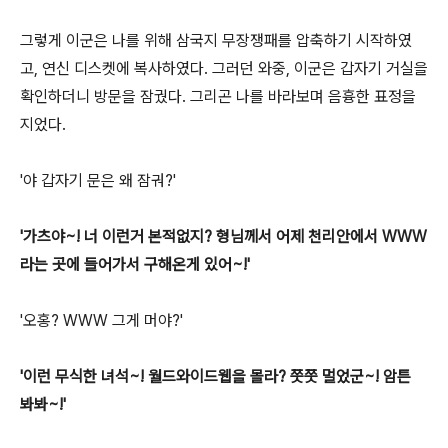
그렇게 이군은 나를 위해 삼국지 무장쟁패를 압축하기 시작하였
고, 연신 디스켓에 복사하였다. 그러던 와중, 이군은 갑자기 거실을
확인하더니 방문을 잠궜다. 그리곤 나를 바라보며 음흉한 표정을
지었다.
'야 갑자기 문은 왜 잠궈?'
'가츠야~! 너 이런거 본적없지? 형님께서 어제 천리안에서 WWW
라는 곳에 들어가서 구해온게 있어~!'
'오홍? WWW 그게 머야?'
'이런 무식한 녀석~! 월드와이드웹을 몰라? 쯧쯧 멀었군~! 암튼
봐봐~!'