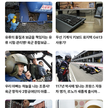
유류의 품질과 보급을 책임지는 유
무선 기계식 키보드 로지텍 G613
류 시험·관리병! 육군 종합보급창
사용기!
33유류지원대를 가다!
우리 아빠는 하늘을 나는 조종사!
117년 역사에 빛나는 프랑스 자동
육군 항작사 2항공여단의 아름다
차 명가, 르노가 새롭게 출시하는
운 비행!
탈리스만!