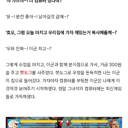
'야 가츠야~! 너 컴퓨터 샀다며?'
'응~! 완전 좋아~! 날아갈것 같애~!'
'호오, 그럼 오늘 마치고 우리집에 가자 재밌는거 복사해줄께~!'
'우와 진짜~! 이군 최고~!'
그렇게 수업을 마치고, 이군과 함께 분식점으로 가서, 거금 300원
을 주고
핫도그
를 사주었다. 핫도그로 우정을 돈독히한 나는 이군
의 집으로 들어갔다. 가자마자 컴퓨터를 부팅한 이군은 나에게 이
것저것 보여주기 시작하였다. 정말 그녀석의 컴퓨터에는 최신게임
들로 가득하였다.