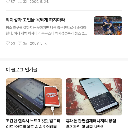
87
32
2009. 5. 24.
있는 한국인 한 명 더있다. 축구선수가 아닌 미모의 바이올
리니스트 제니 배이다. 다소 낯선 이름일수도 있겠다. 한국
명 배영란은 12세때 아버지의 해외근무를 따라 미국으로
박지성과 고인을 욕되게 하지마라
건너가 줄리어드음대에서 공부를 하였다. 이미 무릎팍도사
글 내용
에 출연하여 보다 친숙한 바이올리니스트 장영주의 음악스
평소 축구를 잘하지는 못하지만 나름 축구팬으로서 좋아라
승인 도로시 딜레이교수의 제자이기도 하다. 그녀는 한국
한다. 어제 새벽 아시아의 축구스타 박지성선수가 챔스 2
보다는 유럽에서 훨씬 유명한 세계적인 전자 바이올리니스
차전에서 아스날을 상대로 선제골을 넣으면서 수많은 아시
트이다. 이탈리아가 자랑하는 세계적인 테너 루치아노 파
63
36
2009. 5. 7.
아 팬들에 기쁨과 감동을 선사해주었다. 어제 하루 스포츠
바로티와도 지난 2000년 협연공연을 가졌고, 2006년에
뉴스는 온통 박지성 기사로 넘쳐났다. 하지만 나쁘지 않았
는 노벨 평화상 수상자 정상회의에서도 오프닝무대를 ..
다. 기사를 보면서 마치 내가 골을 넣은 것처럼 자랑스러웠
고 기뻤다. 오늘은 또 다른 결승 상대인 첼시와 바르샤의 경
기가 새벽에 치러졌고, 바르샤가 맨유의 결승 상대로 올라
이 블로그 인기글
왔다. 그러나 편파판정 시비로 관련기사가 봇물처럼 올라
왔다. 관련 기사를 읽던 중에 충격적인 기사 제목이 내 눈에
보였다. 박지성 선수의 득점으로 인해 아스날팬이 자살했
다는 제목이었다. 처음 제목을 봤을때는 자살한 팬이 얼마
나 축구를 사랑하고 좋아했으면, 자살까지 ..
초간단 갤럭시 노트3 킷캣 업그레
휴대폰 간편결제매니저의 장점
이드! 안드로이드 4.4.2 업데이트
은? 가입 및 해지 방법!