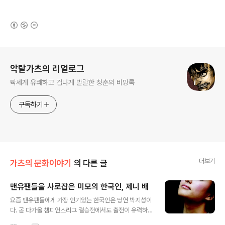
(새창열림)
로그 정보
악랄가츠의 리얼로그
빡세게 유쾌하고 겁나게 발랄한 청춘의 비망록
구독하기
더보기
가츠의 문화이야기
의 다른 글
맨유팬들을 사로잡은 미모의 한국인, 제니 배
글 내용
요즘 맨유팬들에게 가장 인기있는 한국인은 당연 박지성이
다. 곧 다가올 챔피언스리그 결승전에서도 출전이 유력하
다. 아시아인 최초로 말이다. 그에 못지않는 인기를 누리고