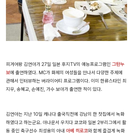
피겨여왕 김연아가 27일 일본 후지TV의 예능프로그램인
그탄누
보
에 출연하였다.
MC가 화제의 여성들을 만나서 다양한 주제에
관해서 인터뷰하는 버라이어티 프로그램이다.
이미 한류스타인 최
지우, 송혜교, 손예진, 가수 보아가 출연한 적이 있
다.
김연아는 지난 10일 캐나다 출국직전에 강남의 한 찻집에서 녹화
하였다고 하는군요.
아나운서 우치다 쿄코와 일본 2부리그에서 활
동 중인 축구선수 최성용의 아내
아베 히로코
와 함께 즐겁게 녹화