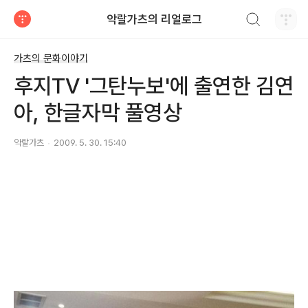
검색하기
악랄가츠의 리얼로그
티스토리
가츠의 문화이야기
후지TV '그탄누보'에 출연한 김연
아, 한글자막 풀영상
악랄가츠
2009. 5. 30. 15:40