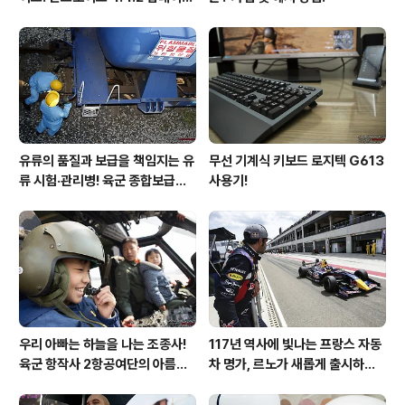
후기!
유류의 품질과 보급을 책임지는 유
무선 기계식 키보드 로지텍 G613
류 시험·관리병! 육군 종합보급창
사용기!
33유류지원대를 가다!
우리 아빠는 하늘을 나는 조종사!
117년 역사에 빛나는 프랑스 자동
육군 항작사 2항공여단의 아름다
차 명가, 르노가 새롭게 출시하는
운 비행!
탈리스만!