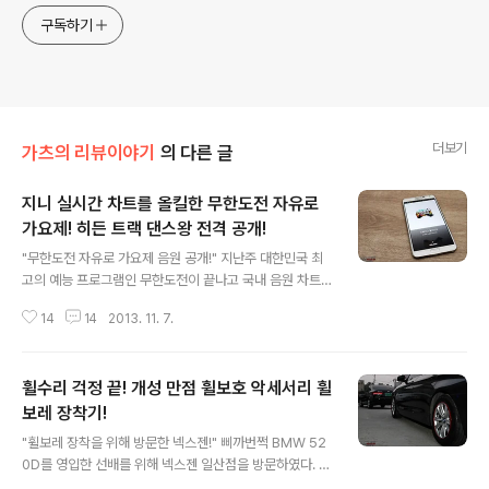
구독하기
더보기
가츠의 리뷰이야기
의 다른 글
지니 실시간 차트를 올킬한 무한도전 자유로
가요제! 히든 트랙 댄스왕 전격 공개!
글 내용
"무한도전 자유로 가요제 음원 공개!" 지난주 대한민국 최
고의 예능 프로그램인 무한도전이 끝나고 국내 음원 차트
는 무한도전에 출연 중인 예능인들의 이름으로 올킬 당했
14
14
2013. 11. 7.
다. 2007년에 처음 열린 강변북로 가요제에 이어 올림픽
대로 가요제, 서해안고속도로 가요제 그리고 올해 자유로
가요제가 열렸기 때문이다. 기존 가요제에서는 좀처럼 접
휠수리 걱정 끝! 개성 만점 휠보호 악세서리 휠
할 수 없었던 새로운 스타일의 곡과 무대 매너, 연출 등을
선보이며 팬들의 폭발적인 사랑과 지지를 받고 있는 무한
보레 장착기!
글 내용
도전 가요제답게 올해도 수준 높은 음악을 선보였다. 특히
"휠보레 장착을 위해 방문한 넥스젠!" 삐까번쩍 BMW 52
유희열, 보아, 지드래곤, 장기하와 얼굴들 등 국내 최고의
0D를 영입한 선배를 위해 넥스젠 일산점을 방문하였다. 생
뮤지션들과 함께 팀을 이뤄 멋진 무대를 선사하였다. 그럼
각보다 차가 막히지 않아 약속 시간보다 일찍 도착한 나는