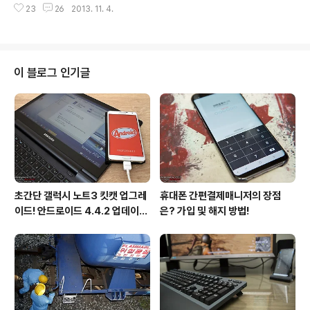
지금부터 지니를 통해 공개된 무한도전 자유로 가요제 음
23
26
2013. 11. 4.
선배를 기다리며 오늘의 튜닝 아이템을 구경하였다. 이름
원을 만나 보자! "눈과 귀를 뗄 수 없게..
하여 신개념 자동차 휠보호 악세사리 휠보레이다. 휠은 자
동차 동력전달 구조의 마지막 단계로 차의 무게를 감당하
고 타이어를 지지하는 중요한 역할을 맡고 있다. 뿐만 아니
라 사랑스런 애마를 더욱 돋보이게 하는 자동차의 대표적
이 블로그 인기글
인 포인트 요소이기도 하다. 고로 새 차를 뽑은 사람들은 휠
을 애지중지하며 최선을 다해 관리한다. 물론 시간이 지남
에 따라 애정이 식기도 하지만 말이다. 그래도 주차를 하다
가 휠에 기스라도 나면 마치 나의 몸이 다친 거 마냥 쓰리고
속상하다. "휠보레만 있으면 휠수..
초간단 갤럭시 노트3 킷캣 업그레
휴대폰 간편결제매니저의 장점
이드! 안드로이드 4.4.2 업데이트
은? 가입 및 해지 방법!
후기!