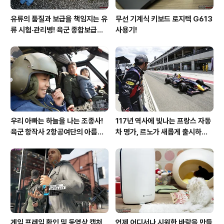
유류의 품질과 보급을 책임지는 유
무선 기계식 키보드 로지텍 G613
류 시험·관리병! 육군 종합보급창
사용기!
33유류지원대를 가다!
우리 아빠는 하늘을 나는 조종사!
117년 역사에 빛나는 프랑스 자동
육군 항작사 2항공여단의 아름다
차 명가, 르노가 새롭게 출시하는
운 비행!
탈리스만!
게임 프레임 확인 및 동영상 캡처
언제 어디서나 시원한 바람을 만들