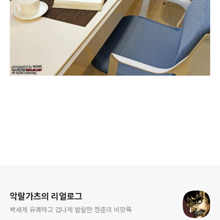
로그 정보
악랄가츠의 리얼로그
빡세게 유쾌하고 겁나게 발랄한 청춘의 비망록