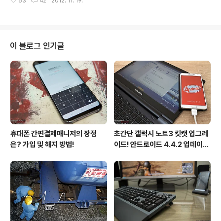
63
42
2012. 11. 19.
통해 공개된 최신 가전제품을 누구나 마음껏 구경하고 살
로 정식 명칭은 RCB-..
펴볼 수 있기 때문이다. 그러다 보니 시간이 남을 때마다 종
종 방문하는 편이다. 참고로 시원한 음료도 무료로 즐길 수
있어 갈증이 날 때 자주 간다! 으응? "갖고 싶은 제품이 한
가득!" 오늘 방문한 곳은 영등포 문래역에 위치한 LG 베스
이 블로그 인기글
트샵 문래점이다. 입구를 들어서니 각종 TV, 냉장고, 에어
컨, 세탁기, 청소기 등 백색가전의 향연이 펼쳐졌다. 한가지
흥미로운 사실은 입구에서부터 남자 손님과 여자 손님의
동선이 극명하게 갈린다는 것이다. 남자 손님은 들어서자
마자 곧장 TV와 ..
휴대폰 간편결제매니저의 장점
초간단 갤럭시 노트3 킷캣 업그레
은? 가입 및 해지 방법!
이드! 안드로이드 4.4.2 업데이트
후기!