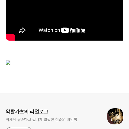
로그 정보
악랄가츠의 리얼로그
빡세게 유쾌하고 겁나게 발랄한 청춘의 비망록