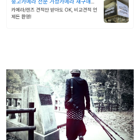
중고카메라 전문 거성카메라 재구매율
높은 매장!
카메라/렌즈 견적만 받아도 OK, 비교견적 언
제든 환영!