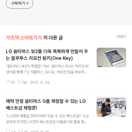
구독하기
더보기
가츠의 스마트기기
의 다른 글
LG 옵티머스 뷰2를 더욱 똑똑하게 만들어 주
는 블루투스 리모컨 원키(One Key)
글 내용
"옵티머스 뷰2의 특별한 기능!" 옵티머스 뷰2는 적외선 IR
센서를 통해 TV, 셋톱박스, 오디오, 에어컨 등을 자유자재
로 컨트롤할 수 있는 Q리모트 기능이 기본으로 탑재되어
51
56
2012. 12. 26.
있다. 하지만 여기서 끝이 아니다. 별매품으로 제공하는 진
짜 리모컨이 존재한다. 지금부터 옵티머스 뷰2의 별매품인
원키(One Key)를 소개하도록 하겠다. "옵티머스 뷰2 전
매력 만점 옵티머스 G를 체험할 수 있는 LG
용 올인원 리모컨!" 원키는 블루투스를 이용하여 옵티머스
뷰2를 무선으로 조작하게끔 도와주는 리모컨이다. 사실 자
베스트샵 체험존!
글 내용
동차나 카메라도 아닌 스마트폰에 무슨 리모컨이 필요한
"LG전자 제품을 한자리에서 만날 수 있는 베스트샵!" 도심
가? 라는 의문도 들었지만 막상 사용해 보니 무척 편리하였
곳곳에 위치한 LG전자 베스트샵은 더블로거로 활동 중인
다. 하지만 별매품이다 보니 인터넷 쇼핑몰이나 LG전자 서
나에게는 놀이터와도 같은 곳이다. 언론 매체나 TV CF를
비스센터에서 구입하여야 한다. 최저가는 약 23,000원으