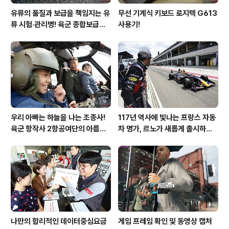
유류의 품질과 보급을 책임지는 유
무선 기계식 키보드 로지텍 G613
류 시험·관리병! 육군 종합보급창
사용기!
33유류지원대를 가다!
우리 아빠는 하늘을 나는 조종사!
117년 역사에 빛나는 프랑스 자동
육군 항작사 2항공여단의 아름다
차 명가, 르노가 새롭게 출시하는
운 비행!
탈리스만!
나만의 합리적인 데이터중심요금
게임 프레임 확인 및 동영상 캡처