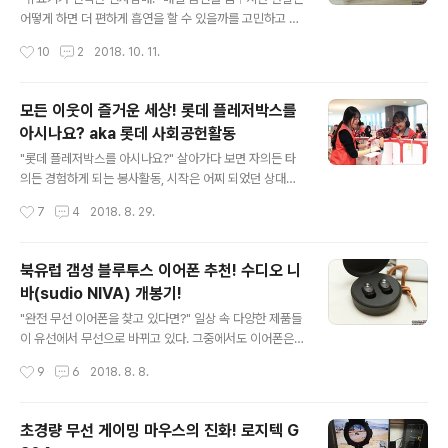
되는 하이파이브 체험 공간의 인기가 대단하다. "좋아하는
어떻게 하면 더 편하게 흡연을 할 수 있을까를 고민하고 있
스타와 교감하라!" BTS, EXO 등 K-POP 대표 스타들의
다. 이에 작년부터 지긋지긋한 담배 냄새로부터 탈출하기
작성시간
10
2
2018. 10. 11.
핸드프린팅은 내국인, 외국인을 가리지 않고 카메라를 꺼
위해 찌는 형식의 권련형 히팅 전자담배인 아이코스를 애
내게 만들었다. 이처럼 많은 ..
용하고 있다. 무엇보다 담뱃재가 없고 만인이 싫어하는 담
배 냄새가 나지 않아 처음 사용할 때는 매우 만족했으나 정
모든 이웃이 즐거운 세상! 롯데 플레저박스를
기적인 청소와 1회 흡연 후 무조건 충전을 해야 한다는 점
아시나요? aka 롯데 사회공헌활동
이 대표적인 단점이다. 어쨌든 아이코스의 등장으로 국내
글 내용
담배시장은 기존의 연초에서 전자담배로 빠르게 전환되고
"롯데 플레저박스를 아시나요?" 살아가다 보면 자의든 타
있다. 지금 소개하는 전자담배는 아이코스의 단점까지도
의든 경험하게 되는 봉사활동, 시작은 어찌 되었던 상대방
커버하며 미국 시장에서 큰 인기를 구사하고 있는 카트리
을 이해하고 배려할 수 있는 시간이다 보니 최소한 나에게
작성시간
7
4
2018. 8. 29.
지 교체형 전자담배 브랜드 픽스(PHIX)이다. "스타일리쉬
있어 득이 훨씬 많았다. 물론 꾸준히 계속 이어가야 하는 것
한 디자인과 가벼운 무게는 덤!" 미국 오..
이 중요하지만 말이다. 지금 소개하는 롯데의 사회공헌활
동은 특정 계층을 위한 일회성 이벤트가 아닌 어려움을 겪
북유럽 갬성 블루투스 이어폰 추천! 수디오 니
고 있는 우리 이웃, 국가를 위해 헌신하는 영웅, 개선되어야
바(sudio NIVA) 개봉기!
할 육아 환경과 아이들이 더욱 행복해질 수 있는 환경을 고
글 내용
민하는 등 우리 사회가 더 풍요로운 세상이 될 수 있도록 사
"완전 무선 이어폰을 찾고 있다면?" 일상 속 다양한 제품들
회적 인프라를 구축하고 소외계층의 권리와 인식 개선을
이 유선에서 무선으로 바뀌고 있다. 그중에서도 이어폰은
위한 다양한 형태로 진행되고 있다. "여러분의 따뜻한 마음
아침저녁으로 꼭 한 번은 사용하게 되는 필수템으로 무선
작성시간
9
6
2018. 8. 8.
을 전하세요!" 무엇보다 SNS를 통한 소통으로 임직원뿐만
이 주는 편리함을 오롯이 만끽할 수 있는 제품이다. 지금 소
아니라 각계각층의 자원봉사자,..
개하는 수디오 니바(sudio NIVA)는 완전한 무선 형태의
초소형 블루투스 이어폰으로 북유럽 갬성(?)의 디자인과
초경량 무선 게이밍 마우스의 진화! 로지텍 G
편리함을 동시에 잡고 있다. "앙증맞은 휴대용 충전 케이