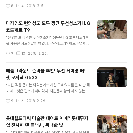
이의 중요성!" 영화 OST 만큼이나 아름다운 게임 OST 감
가전제품 중 하나였다. LG 코드제로 T9을 만나기 전까지
작성시간
8
4
2018. 3. 5.
상도 빼놓을 수 없는 매력이지만 배틀그라운드와 같은 FP
는 말이다. 청소를 해야 직성이 풀리고 힐링되는 사람들도
S 게임에서 사운드의 플레이의..
있겠지만 나는 청소가 매우 귀찮은 평범한 남자였기에 최
대한 빨리 하는 것이 목표였다. 그럴 때마다 와이프의 폭풍
디자인도 편의성도 모두 챙긴 무선청소기! LG
갈굼이 이어졌다. "오빠! 또 드레스룸 안했지?" ".........." 그
코드제로 T9
랬다. 매번 거실에서 전원 코드를 연결한 뒤 선이 닿는 공간
글 내용
까지만 열심히(?)하고 서재나 안방은 대충, 드레스룸은 아
"선 없이도 강력한 무선청소기!" 어느덧 LG 코드제로 T9
예 안하기 일쑤였다. 하지만 LG 코드제로 T9을 접한 뒤로
을 사용한 지도 2달이 넘었다. 무선청소기임에도 우리에게
그동안 애써 모른 척했던 집 안 구석 구석까지 깔끔하게 청
친근한 캐니스터(Canister, 큰 먼지통을 갖춘 본체가 기다
작성시간
9
10
2018. 2. 26.
소할 수 있게 되었다. 무선이라 방마다 전원 코드를 갈아 끼
란 호스로 연결된 진공청소기)타입으로 강력한 흡입력과
울..
배터리, 자동먼지 압축 기능을 가진 먼지통 등 성능과 편의
성을 고루 갖춘 LG 코드제로 T9 덕분에 매번 귀찮게만 느
배틀그라운드 준비물 추천! 무선 게이밍 헤드
껴졌던 청소가 즐거워졌다. "집 안 구석구석 어디든 간편하
셋 로지텍 G533
게!" 이번 시간에는 사용자 중심의 디자인과 편의성을 살펴
글 내용
보고자 한다. LG 코드제로 T9은 세계 3대 디자인상인 iF
"치킨 먹을 준비는 되었는가?" 사실 오버워치를 할 때만 해
디자인 어워드 2017과 IDEA 2017에서 각각 금상과 동
도 헤드셋은 필수가 아니었다. 지인들과 함께 하지 않는 이
상을 수상한 인체공학적 디자인 설계와 다양한 사용자 편
상 스피커나 헤드폰으로도 큰 문제없이 플레이할 수 있었
작성시간
9
6
2018. 2. 26.
의 기능으로 우수한 경쟁력을 갖추고 있다. 처음에는 청소
다. 하지만 배틀그라운드를 즐겨 한다면 헤드셋은 필수 준
기가 무슨 디자인..
비물이다. 작은 소리 하나에도 상대의 위치를 확인할 수 있
으며 총소리만으로도 적의 화기, 날아온 방향 등을 유추할
롯데월드타워 미술관 데이트 어때? 롯데뮤지
수 있기 때문이다. "성능과 편의성을 모두 갖춘 로지텍 G5
엄 전시회 댄 플래빈, 위대한 빛
33" 지금 소개하는 무선 게이밍 헤드셋은 무선의 편리함과
글 내용
7.1채널 서라운드 사운드 특허 출원 중인 Pro-G오디오 드
"롯데월드타워에 미술관이 생겼어요!" 서울의 새로운 랜드