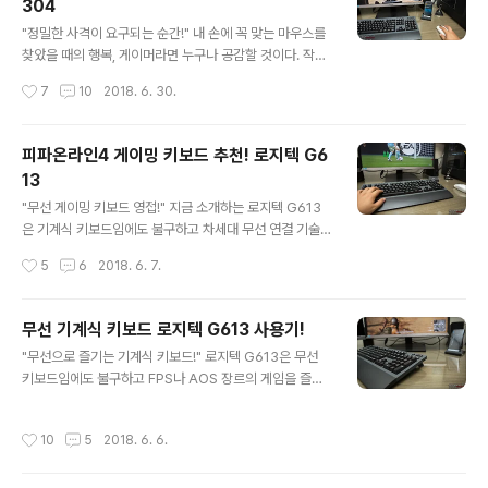
304
스!" 블랙과 화이트 두 가지 색상으로 출시된 수디오 니바
글 내용
는 선이 1도 없는 블루투스 이어폰이므로 별도의 충전 케이
"정밀한 사격이 요구되는 순간!" 내 손에 꼭 맞는 마우스를
스가 필요하다. 물론 충전뿐만 아니라 이어폰 보관 및 휴대
찾았을 때의 행복, 게이머라면 누구나 공감할 것이다. 작년
를 위한 케이스로도 활용 가능하다. 전체 구성품으로는 수
로지텍 G PRO를 처음 구입했을 때 그 행복감을 느낄 수
작성시간
7
10
2018. 6. 30.
디오 니바 이어폰, 충전 케이스, 이어팁, 마이크로 5핀 케이
있었다. 가볍고 손에 꽉 감치는 그립감과 군더더기 없는 디
블, 매뉴얼 및 멤버십카..
자인, 타의 추종을 불허하는 정밀한 트래킹까지 게이밍 마
우스로서 완벽 그 자체였다. 그리고 지금 무선으로 진화한
피파온라인4 게이밍 키보드 추천! 로지텍 G6
로지텍 G304가 더 큰 행복감을 선사해준다. 출시와 동시
13
에 엄청난 인기를 보이고 있는 로지텍 G304는 로지텍 G
글 내용
PRO와 동일한 디자인에 무선 지원과 차세대 HERO 센서
"무선 게이밍 키보드 영접!" 지금 소개하는 로지텍 G613
를 탑재해 한 단계 더 진화한 모델이다. 그럼 불구하고 가격
은 기계식 키보드임에도 불구하고 차세대 무선 연결 기술
은 더 착해졌으니 사실상 인기는 따논 당상이다. "심플하지
인 로지텍 LIGHTSPEED™을 탑재해 선이 없는 편리함을
작성시간
5
6
2018. 6. 7.
만 강력한 게이밍 마우스!" 개인적으로 버튼이 많은 게이밍
제공해 준다. 나아가 블루투스 연결까지 지원해 다양한 디
마우스보다 심플..
바이스와도 호환이 가능하다. 그동안 키보드만큼은 안정적
인 게임 환경을 위해 유선을 고집했는데 과연 로지텍 G61
무선 기계식 키보드 로지텍 G613 사용기!
3이 나의 선입견을 바꿀 수 있을지 지금부터 낱낱이 살펴
글 내용
"무선으로 즐기는 기계식 키보드!" 로지텍 G613은 무선
보도록 하겠다. "좌측에 위치한 6개의 G키!" 일반적인 키
키보드임에도 불구하고 FPS나 AOS 장르의 게임을 즐길
보드와 달리 로지텍 G613은 좌측에 프로그래밍이 가능한
수 있는 고성능 기계식 키보드이다. 2010년 초반부터 꾸
6개의 G키가 자리하고 있다. 로지텍 게임 소프트웨어를 통
준히 기계식 키보드만을 고집해온 입장에서 멤브레인 키보
해 각 게임별 매크로를 설정할 수 있는데 생각보다 엄청 유
작성시간
10
5
2018. 6. 6.
드는 더 이상 선택할 수 없는 옵션이다. 그런 나에게 로지텍
용하다. 예를 들어 배틀그라운드의 경우 지도 보기나 영점
G613은 기계식 키보드에 무선이라는 새로운 옵션을 제안
조절키를 G키로 설정할 수 있..
했다. 사실 반응 속도를 생명과도 같이 중요시 여기는 게이