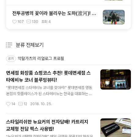
전투공병의 꽃이라 불리우는 도하(渡河)! 제
2공병여단 도하중대를 가다!
107
130
조회
4
분류 전체보기
주요 글 목록
악랄가츠의 리얼로그 프로필
공지
면세점 화장품 쇼핑코스 추천! 롯데면세점 스
타에비뉴 코너 블루밍뷰티!
글 내용
"롯데면세점 스타에비뉴 코너를 찾아서!" 롯데면세점 명동
본점의 핫플레이스가 된 스타에비뉴는 한국을 대표하는 스
타들의 다양한 엔터테인먼트 콘텐츠를 대형 미디어 터널을
작성시간
14
12
2018. 10. 25.
통해 만날 수 있는 이색 공간이다. 평일, 주말을 가리지 않
고 롯데면세점을 찾는 관광객들의 필수 촬영 스팟이기도
하다. "웰컴 투 스타 트랙!" 형형색색의 대형 LED 터널로
스타일리쉬한 뉴요커의 전자담배! 카트리지
조성되어 있는 스타에비뉴를 들어서면 롯데면세점 스타 모
교체형 전담 픽스 사용법!
델의 반가운 영상이 쉴 새 없이 재생된다. 특히 스타의 핸드
글 내용
프린팅 조형물에 손을 대면 해당 스타의 영상이 자동 재생
"뉴요커가 선택한 전자담배!" 매일 금연을 꿈꾸지만 현실은