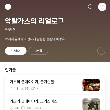
검색하기
티스토리
악랄가츠의 리얼로그
구독자
5
빡세게 유쾌하고 겁나게 발랄한 청춘의 비망록
구독하기
방명록
신고하기 레이어
열기
인기글
가츠의 군대이야기, 군기순찰
118
95
조회
4
가츠의 군대이야기, 크리스마스
158
200
조회
4