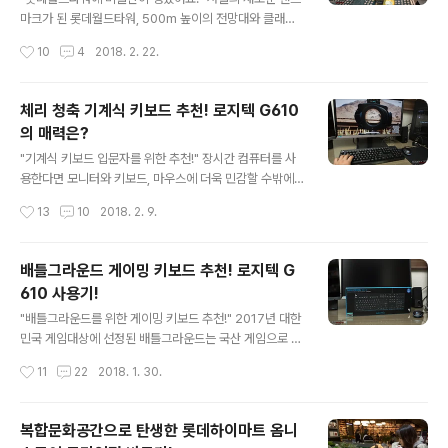
라이버가 탑재된 로지텍 G533이다. 모델명에서 알 수 있
마크가 된 롯데월드타워, 500m 높이의 전망대와 클래식
듯 로지텍이 자랑하는 게이밍 기어 시리즈로 풍부한 사운
전용관인 롯데콘서트홀, 샤롯데시어터, 아쿠아리움 등 다
작성시간
10
4
2018. 2. 22.
드를 경험하고 싶은 게이머에게 더욱 매력적인 헤드셋이
채로운 문화시설을 만날 수 있다. 그리고 지난 1월 롯데월
다. "무손실 디지털 오디오 전..
드타워 7층에 또 하나의 특별한 공간, 롯데뮤지엄이 개관
했다. 롯데월드타워 7층 전체를 사용하는 롯데뮤지엄은 세
체리 청축 기계식 키보드 추천! 로지텍 G610
계적 수준의 현대 미술 전시 공간을 완성하기 위해 대표적
의 매력은?
인 초고층 미술관으로 알려진 모리미술관과 협업해 층간
글 내용
높이를 5m까지 올려 시공하는 등 타워 내부 공간을 최대
"기계식 키보드 입문자를 위한 추천!" 장시간 컴퓨터를 사
한 기능적으로 해석해 설계한 것으로 알려져 있다. "롯데월
용한다면 모니터와 키보드, 마우스에 더욱 민감할 수밖에
드타워 미술관 데이트 어때?" 영화보다 전시회 관람을 더
없다. 그중에서도 이번 시간에는 기계식 키보드에 관해 살
작성시간
13
10
2018. 2. 9.
좋아하는 와이프님께서 롯데뮤지엄을 놓칠 리가 없다. 덕
펴보고자 한다. 요즘은 동네 PC방만 가도 기계식 키보드를
분에 연휴 마지막 날 롯데월드타워를 찾아 미술..
쉽게 접할 수 있을 정도로 대중화되었는데 수많은 제품 중
무엇을 선택해야 후회하지 않을까? "기계식 키보드의 심벌
배틀그라운드 게이밍 키보드 추천! 로지텍 G
과도 같은 체리 청축 스위치!" 지금 추천하는 로지텍 G610
610 사용기!
은 체리 청축 스위치를 탑재한 게이밍 기계식 키보드이다.
글 내용
기계식 키보드를 구매하고자 한다면 가장 먼저 접하게 되
"배틀그라운드를 위한 게이밍 키보드 추천!" 2017년 대한
는 체리 청축 스위치, 경쾌하면서도 정확한 타건감이 일품
민국 게임대상에 선정된 배틀그라운드는 국산 게임으로 전
으로 알려져 있다. 사실 청축 스위치는 갈축이나 적축에 비
례가 없는 높은 인기와 게임성으로 북미, 유럽권에서도 올
작성시간
11
22
2018. 1. 30.
해 소음이 다소 심한 편이나 특유의 타건감으로 인해 기계
해의 게임(GOTY:Game Of The Year) 7차례 수상을
식 키보드 입문 시 가장 선호하는..
기록하며 승승장구 중이다. 국내 서버에서 운영되는 카카
오 배틀그라운드는 PC방 점유율 33%를 돌파하며 당당히
복합문화공간으로 탄생한 롯데하이마트 옴니
1위를 차지하고 있으며 스팀 플랫폼 동시 접속자 또한 30