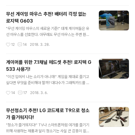
어이어 오밸은 블랙과 화이트, 두..
자랑하기 때문이다. 그럼 지금부터 실제 배틀그라운드 게
임을 하면서 느낀 로지텍 G603의 특장점을 살펴보도록
무선 게이밍 마우스 추천! 배터리 걱정 없는
하겠다. "주파수 간섭을 걱정할 필요 없는 로지텍 G603"
로지텍 G603
무선 게이밍 마우스의 핵심은 안정적인 연결이다. 촌각을
글 내용
다투는 전장에서 잠깐이라도 버벅거린다면 게이밍 마우스
"무선 게이밍 마우스의 새로운 기준!" 대개 게이머들은 유
라고 할 수 없기 때문이다. 로지텍 G603은 LIGHTSPEE
선 마우스를 선호한다. 아무래도 무선 마우스는 주변 환경
D 기술을 적용해 무선 연결 시에도 유선 마우스에 버금가
에 따라 연결이 언제 끊어질지 모르며 성능도 떨어진다는
작성시간
12
14
2018. 3. 28.
는 1ms의 초고속 보고율을 지원한다. 나아가 더욱 안정적
인식이 강하기 때문이다. 또한 사무용과는 달리 압도적인
인 연결을 위한 무선 수신기 연장 케..
사용량을 자랑하기 때문에 배터리 관리도 늘 신경써야 한
다. 하지만 지금 소개하는 하는 로지텍 G603은 무선 마우
게이머를 위한 7.1채널 헤드셋 추천! 로지텍 G
스임에도 불구하고 탁월한 성능과 배터리 효율을 보여주는
533 사용기!
게이밍 기어이다. "LIGHTSPEED 무선 기술을 탑재한 로
글 내용
지텍 G603" 로지텍 G603은 기존의 유선과 동일한 성능
"이건 입에서 나는 소리가 아니여!" 게임을 제대로 즐기고
을 구현하는 고성능 무선 연결 기술인 LIGHTSPEED를
싶다면 무엇을 준비해야 할까? 대다수가 그래픽카드를 먼
통해 반응 속도가 매우 중요한 오버워치나 배틀그라운드와
저 떠올릴 것이다. 성능에 따라 가격도 천차만별이지만 최
작성시간
14
17
2018. 3. 6.
같은 FPS 게임도 마음 놓고 즐길 수 있다. 실제로 HI 모드
근 가상화폐의 높은 인기로 인해 그 부담이 더욱 배가 되었
적용 시 1000hz(..
다. 하지만 열혈 게이머라면 이미 충분한 성능의 그래픽카
드와 모니터, 게이밍 키보드와 마우스를 구비하고 있을 것
무선청소기 추천! LG 코드제로 T9으로 청소
이다. 그런데 말이다. 많은 게이머들이 간과하고 있는 것이
가 즐거워지다!
하나 있다. 바로 사운드이다. 수십 많게는 백만 원이 훌쩍
글 내용
넘는 그래픽카드를 장만하고도 1, 2만 원짜리 싸구려 스피
"청소가 즐거워지다!" TV나 스마트폰처럼 여가를 즐기기
커나 헤드셋으로 게임을 플레이하기 일쑤다. "사운드 플레
위해 사용하는 제품과 달리 청소기는 사실 큰 감흥이 없는