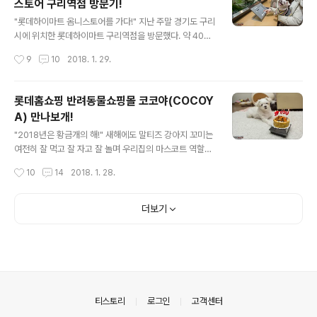
스토어 구리역점 방문기!
0만 명을 달성하며 범접할 수 없는 인기를 구사하고 있다.
글 내용
"고수는 장비를 탓하지 않는다! 이미 좋은 장비를 사용하고
"롯데하이마트 옴니스토어를 가다!" 지난 주말 경기도 구리
있으므로!" 배틀그라운드의 높은 인기로 인해 고성능 게이
시에 위치한 롯데하이마트 구리역점을 방문했다. 약 400
밍 PC 시장도 급성장하고 있는데 덩달아 키보드, 마우스
평 규모의 롯데하이마트 구리역점은 국내 최초로 온오프라
작성시간
9
10
2018. 1. 29.
등도 필수 업그레이드 요소가 되었다. 특히 게임 특성상 찰
인 결합형 옴니스토어이다. 기존의 하이마트 옴니존은 태
나의 순간에 생사와 승..
블릿을 통해 매장 내 진열되지 않은 상품을 검색할 수 있는
정도의 편의성을 갖추고 있는데 구리역점은 매장 자체를
롯데홈쇼핑 반려동물쇼핑몰 코코야(COCOY
온오프라인과 결합되어 8만여 개의 달하는 가전제품을 검
A) 만나보개!
색하고 그 자리에서 바로 결제, 구입까지 가능하다. 일반 매
글 내용
장과는 달리 제품과 책, 소품 등이 자연스럽게 전시되어 있
"2018년은 황금개의 해!" 새해에도 말티즈 강아지 꼬미는
으며 별도의 북카페도 운영 중이다. 그럼 지금부터 볼거리,
여전히 잘 먹고 잘 자고 잘 놀며 우리집의 마스코트 역할을
즐길거리가 가득한 롯데하이마트 옴니스토어 구리역점을
톡톡히 하고 있다. 마침 2018년은 황금개의 해이다 보니
작성시간
10
14
2018. 1. 28.
만나 보자! "누구나 이용 가능한 북카페!" 롯데하이마트 옴
꼬미를 위한 선물(?)을 평소보다 많이 준비해야 할 듯하다.
니스토어 구리역점 1층에 마련된 북카페는..
여튼 반려동물 인구 1,000만 시대를 맞아 하루가 다르게
다양한 애견용품 브랜드가 탄생하고 판매되고 있다. 하지
더보기
만 중소기업이나 1인 쇼핑몰 위주의 상품이 많다 보니 주문
할 때마다 회원가입을 새롭게 하거나 계정 정보를 다시 찾
는 번거로움이 존재한다. 또한 적립금이나 쿠폰 혜택도 사
이트마다 다르기 때문에 아쉬울 때가 종종 있다. "반려동물
전문관 코코야에서 고민 해결!" 지금 소개하는 반려동물 전
문관 코코야(COCOYA)에서는 위와 같은 고민을 말끔히
의안내
티스토리
로그인
고객센터
해결해준다. 롯데홈..