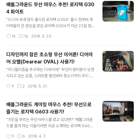
배틀그라운드 무선 마우스 추천! 로지텍 G30
머에게 무선 게이밍 장비들은 등한시되었다. 하지만 로지
4 화이트
텍 G613은 차세대 무선 연결 기술인 LIGHTSPEED™과
글 내용
Romer-G 기계식 스위치를 탑재해 선이 없는 편리함과
"드디어 국내 정식 출시된 로지텍 G304" 출시 전부터 게
기계식 키보드의 장점을 고스란히 담아냈다. 그럼 지금부
이머들의 큰 관심을 받은 로지텍 G304가 지난 23일 정식
터 다양한 게임 속 로지텍 G613 사용기를 만나 보자! "무
출시되었다. 그렇다면 왜 출시도 안된 모델이 이슈가 되었
작성시간
16
16
2018. 5. 23.
선 기계식 키보드의 핵심..
을까? 우선 뛰어난 가격 경쟁력이다. 앞서 15일 해외에서
선출시된 로지텍 G304(해외명 G305)의 미국 판매 가격
은 59.99불이다. 반면 국내 정식 판매 가격은 59,900원
디자인까지 잡은 초소형 무선 이어폰! 디어이
으로 환율을 고려할 경우 더 저렴하며 정식 AS까지 받을
어 오밸(Dearear OVAL) 사용기!
수 있게 되었다. 해외 직구를 통해 구매했다면 살짝 속이 쓰
글 내용
릴 듯하다. 물론 그만큼 먼저 신제품을 사용할 수 있는 메리
"미니멀리즘을 추구하는 디어이어!" 무선의 편리함이 당연
트를 무시할 순 없지만 가격도 국내 출시 시기도 어느 때보
시되고 있는 요즘, 스마트폰 충전부터 청소기까지 우리 주
다 저렴하고 빨랐기 때문이다. "배틀그라운드를 즐기기에
변에서 번거롭고 복잡한 선을 찾기가 힘들어지고 있다. 그
작성시간
9
2
2018. 5. 21.
손색이 없는 무선 마우스!" 기본적으로 무선 마우스는 업무
중에서도 가장 빈번하고 사용하고 있는 무선 아이템이 바
의 휴대성,..
로 이어폰이다. 출퇴근할 때마다 하루 최소 2번 이상 사용
하게 되는 이어폰이 완벽한 무선이라면 얼마나 편리한 지
배틀그라운드 게이밍 마우스 추천! 무선으로
써본 사람도 공감할 수 있다. 지금 소개하는 무선 블루투스
즐기는 로지텍 G603 사용기!
이어폰은 미니얼리즘을 추구하는 디어이어의 핸드메이드
글 내용
제품으로 6mm 네오디움 드라이버를 채용했다. 그럼 지금
"치킨을 부르는 무선 마우스를 찾고 있다면?" 배틀그라운
부터 디자인과 편리함을 동시에 잡은 디어이어 오밸(Dear
드를 즐겨 하는 이들이라면 지금 소개하는 로지텍 G603
ear OVAL)을 만나 보자! "초소형 무선 이어폰! 디어이어
을 주목할 필요가 있다. 무선 마우스임에도 불구하고 유선
작성시간
9
6
2018. 4. 7.
오밸을 만나다!" 현재 국내 오픈마켓에서 판매되고 있는 디
마우스에 버금가는 뛰어난 성능과 압도적인 배터리 효율을