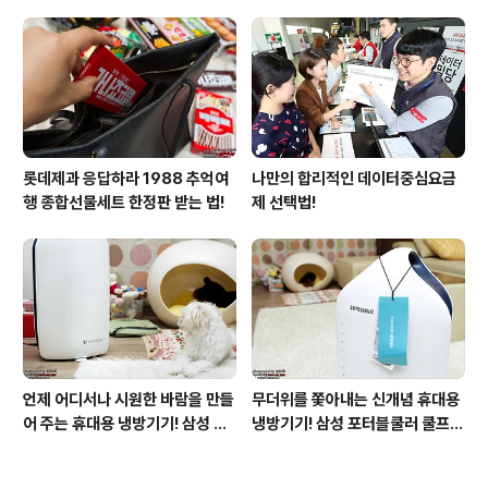
운 비행!
롯데제과 응답하라 1988 추억여
나만의 합리적인 데이터중심요금
행 종합선물세트 한정판 받는 법!
제 선택법!
언제 어디서나 시원한 바람을 만들
무더위를 쫓아내는 신개념 휴대용
어 주는 휴대용 냉방기기! 삼성 포
냉방기기! 삼성 포터블쿨러 쿨프레
터블쿨러 쿨프레소 활용기!
소 사용기!