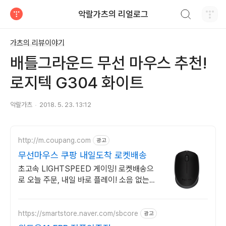
검색하기
악랄가츠의 리얼로그
티스토리
가츠의 리뷰이야기
배틀그라운드 무선 마우스 추천!
로지텍 G304 화이트
악랄가츠
2018. 5. 23. 13:12
http://m.coupang.com
광고
무선마우스 쿠팡 내일도착 로켓배송
초고속 LIGHTSPEED 게이밍! 로켓배송으
로 오늘 주문, 내일 바로 플레이! 소음 없는
조용한 클릭! 긴 배터리로 장시간 사용도 피
로 없이 편안해요.
https://smartstore.naver.com/sbcore
광고