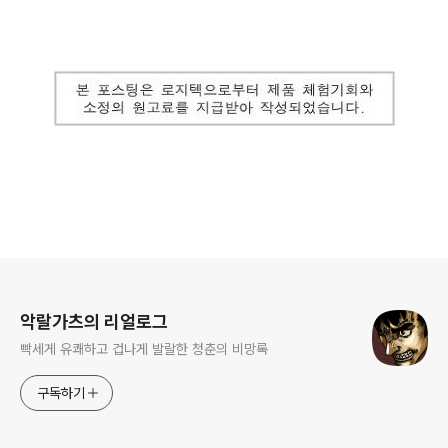
로그 정보
악랄가츠의 리얼로그
빡세게 유쾌하고 겁나게 발랄한 청춘의 비망록
구독하기