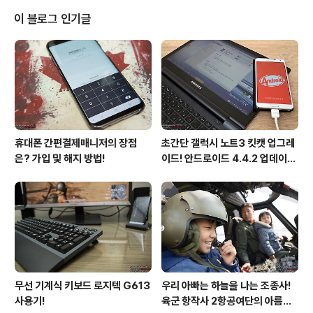
무선 게이밍 마우스의 핵심은 안정적인 연결이다. 촌각을
이 블로그 인기글
다투는 전장에서 잠깐이라도 버벅거린다면 게이밍 마우스
라고 할 수 없기 때문이다. 로지텍 G603은 LIGHTSPEE
D 기술을 적용해 무선 연결 시에도 유선 마우스에 버금가
는 1ms의 초고속 보고율을 지원한다. 나아가 더욱 안정적
인 연결을 위한 무선 수신기 연장 케..
휴대폰 간편결제매니저의 장점
초간단 갤럭시 노트3 킷캣 업그레
은? 가입 및 해지 방법!
이드! 안드로이드 4.4.2 업데이트
후기!
무선 기계식 키보드 로지텍 G613
우리 아빠는 하늘을 나는 조종사!
사용기!
육군 항작사 2항공여단의 아름다