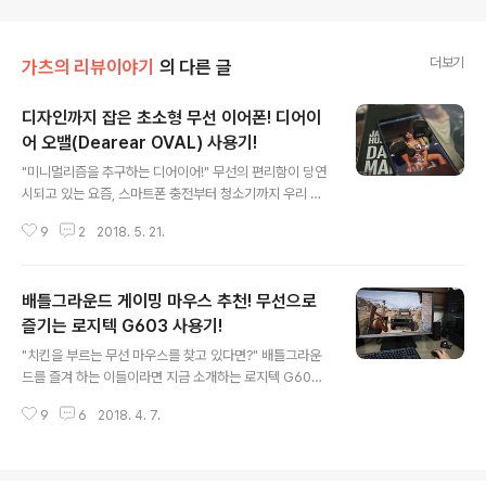
더보기
가츠의 리뷰이야기
의 다른 글
디자인까지 잡은 초소형 무선 이어폰! 디어이
어 오밸(Dearear OVAL) 사용기!
글 내용
"미니멀리즘을 추구하는 디어이어!" 무선의 편리함이 당연
시되고 있는 요즘, 스마트폰 충전부터 청소기까지 우리 주
변에서 번거롭고 복잡한 선을 찾기가 힘들어지고 있다. 그
9
2
2018. 5. 21.
중에서도 가장 빈번하고 사용하고 있는 무선 아이템이 바
로 이어폰이다. 출퇴근할 때마다 하루 최소 2번 이상 사용
하게 되는 이어폰이 완벽한 무선이라면 얼마나 편리한 지
배틀그라운드 게이밍 마우스 추천! 무선으로
써본 사람도 공감할 수 있다. 지금 소개하는 무선 블루투스
이어폰은 미니얼리즘을 추구하는 디어이어의 핸드메이드
즐기는 로지텍 G603 사용기!
글 내용
제품으로 6mm 네오디움 드라이버를 채용했다. 그럼 지금
"치킨을 부르는 무선 마우스를 찾고 있다면?" 배틀그라운
부터 디자인과 편리함을 동시에 잡은 디어이어 오밸(Dear
드를 즐겨 하는 이들이라면 지금 소개하는 로지텍 G603
ear OVAL)을 만나 보자! "초소형 무선 이어폰! 디어이어
을 주목할 필요가 있다. 무선 마우스임에도 불구하고 유선
오밸을 만나다!" 현재 국내 오픈마켓에서 판매되고 있는 디
9
6
2018. 4. 7.
마우스에 버금가는 뛰어난 성능과 압도적인 배터리 효율을
어이어 오밸은 블랙과 화이트, 두..
자랑하기 때문이다. 그럼 지금부터 실제 배틀그라운드 게
임을 하면서 느낀 로지텍 G603의 특장점을 살펴보도록
하겠다. "주파수 간섭을 걱정할 필요 없는 로지텍 G603"