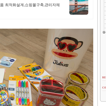
용품 최적화설계,쇼핑몰구축,관리자체
RE
CO