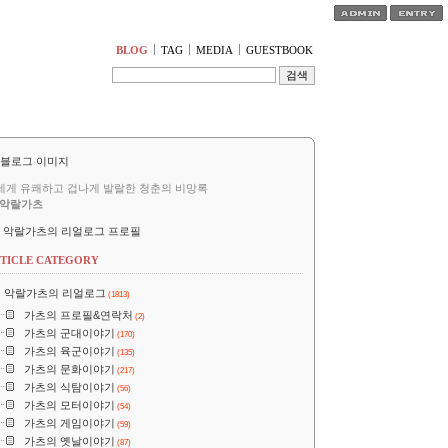
티스토리툴바
BLOG
TAG
MEDIA
GUESTBOOK
세게 유쾌하고 겁나게 발랄한 청춘의 비망록
악랄가츠
악랄가츠의 리얼로그 프로필
TICLE CATEGORY
악랄가츠의 리얼로그
(1813)
가츠의 프로필&연락처
(2)
가츠의 군대이야기
(170)
가츠의 육군이야기
(135)
가츠의 문화이야기
(217)
가츠의 식탐이야기
(56)
가츠의 모터이야기
(54)
가츠의 게임이야기
(59)
가츠의 옛날이야기
(87)