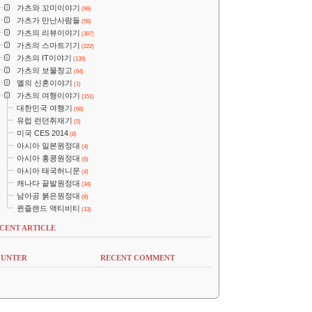
가츠와 꼬미이야기
(66)
가츠가 만난사람들
(56)
가츠의 리뷰이야기
(307)
가츠의 스마트기기
(222)
가츠의 IT이야기
(139)
가츠의 보물창고
(64)
옐의 신혼이야기
(1)
가츠의 여행이야기
(151)
대한민국 여행기
(68)
유럽 런던취재기
(5)
미국 CES 2014
(8)
아시아 일본원정대
(4)
아시아 홍콩원정대
(6)
아시아 태국허니문
(4)
캐나다 끝발원정대
(34)
남아공 붉은원정대
(8)
퀸즐랜드 액티비티
(13)
CENT ARTICLE
UNTER
RECENT COMMENT