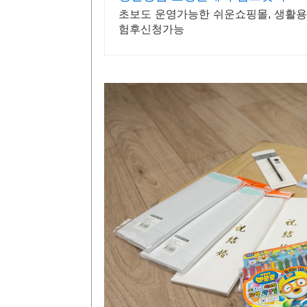
초보도 운영가능한 쉬운쇼핑몰, 생활
험후신청가능