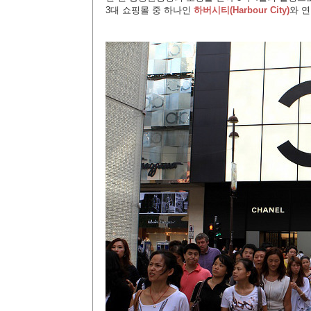
3대 쇼핑몰 중 하나인
하버시티(Harbour City)
와 