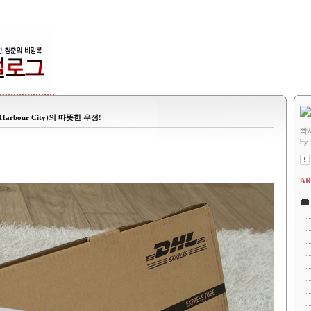
bour City)의 따뜻한 우정!
빡
by
AR