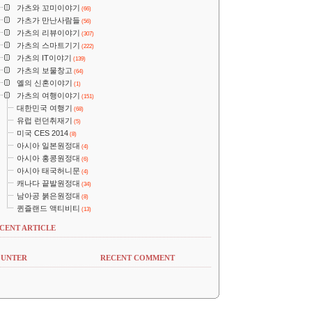
가츠와 꼬미이야기
(66)
가츠가 만난사람들
(56)
가츠의 리뷰이야기
(307)
가츠의 스마트기기
(222)
가츠의 IT이야기
(139)
가츠의 보물창고
(64)
옐의 신혼이야기
(1)
가츠의 여행이야기
(151)
대한민국 여행기
(68)
유럽 런던취재기
(5)
미국 CES 2014
(8)
아시아 일본원정대
(4)
아시아 홍콩원정대
(6)
아시아 태국허니문
(4)
캐나다 끝발원정대
(34)
남아공 붉은원정대
(8)
퀸즐랜드 액티비티
(13)
CENT ARTICLE
UNTER
RECENT COMMENT