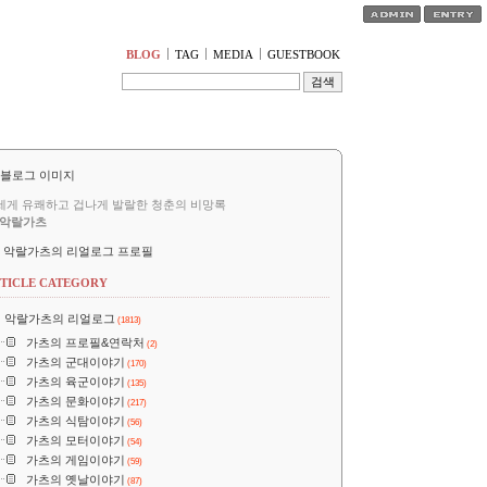
티스토리툴바
BLOG
TAG
MEDIA
GUESTBOOK
세게 유쾌하고 겁나게 발랄한 청춘의 비망록
악랄가츠
악랄가츠의 리얼로그 프로필
TICLE CATEGORY
악랄가츠의 리얼로그
(1813)
가츠의 프로필&연락처
(2)
가츠의 군대이야기
(170)
가츠의 육군이야기
(135)
가츠의 문화이야기
(217)
가츠의 식탐이야기
(56)
가츠의 모터이야기
(54)
가츠의 게임이야기
(59)
가츠의 옛날이야기
(87)